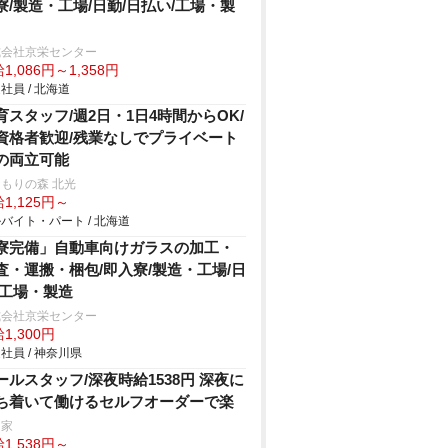
寮/製造・工場/日勤/日払い/工場・製
式会社京栄センター
1,086円～1,358円
社員 / 北海道
育スタッフ/週2日・1日4時間からOK/
資格者歓迎/残業なしでプライベート
の両立可能
もりの森 北光
1,125円～
バイト・パート / 北海道
寮完備」自動車向けガラスの加工・
査・運搬・梱包/即入寮/製造・工場/日
/工場・製造
式会社京栄センター
1,300円
社員 / 神奈川県
ールスタッフ/深夜時給1538円 深夜に
ち着いて働けるセルフオーダーで楽
き家
1,538円～