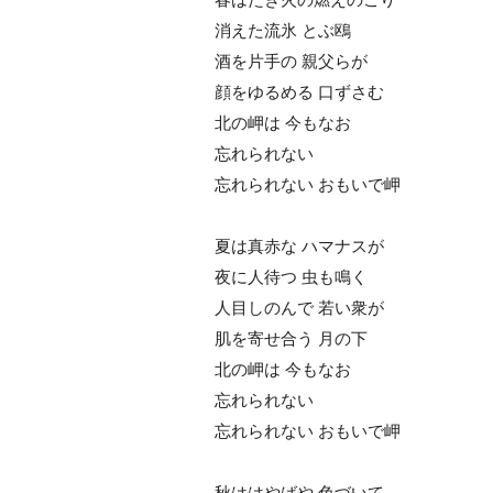
消えた流氷 とぶ鴎
酒を片手の 親父らが
顔をゆるめる 口ずさむ
北の岬は 今もなお
忘れられない
忘れられない おもいで岬
夏は真赤な ハマナスが
夜に人待つ 虫も鳴く
人目しのんで 若い衆が
肌を寄せ合う 月の下
北の岬は 今もなお
忘れられない
忘れられない おもいで岬
秋ははやばや 色づいて