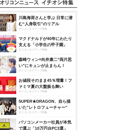
川島海荷さんと学ぶ 日常に潜
む“人身取引”のリアル
オリコンタイアップ特集
マクドナルドが40年にわたり
支える「小学生の甲子園」
オリコンタイアップ特集
森崎ウィン×向井康二“両片思
い”にキュンが止まらん！
オリコンタイアップ特集
お値段そのまま45％増量！フ
ァミマ夏の大盤振る舞い
オリコンタイアップ特集
SUPER★DRAGON、自ら描
いた”レトロフューチャー”
オリコンタイアップ特集
パソコンメーカー社員が本気
で選ぶ「10万円台PC3選」