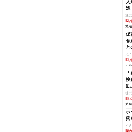
入
造
株
時給
派遣
保
有
と
ぬく
時給
アル
「
検
勤
株
時給
派遣
ホ
落
す
時給