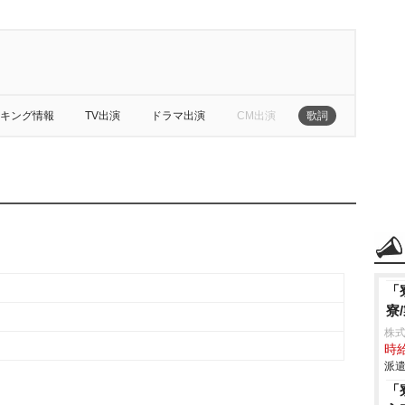
キング情報
TV出演
ドラマ出演
CM出演
歌詞
「
寮
株
時給
派遣
「