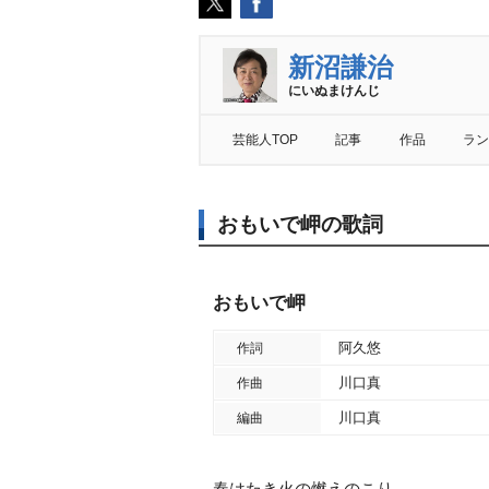
新沼謙治
にいぬまけんじ
芸能人TOP
記事
作品
ラン
おもいで岬の歌詞
おもいで岬
阿久悠
作詞
川口真
作曲
川口真
編曲
春はたき火の燃えのこり