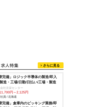
さらに見る
寮完備」ロジック半導体の製造/即入
/製造・工場/日勤/日払い/工場・製造
式会社京栄センター
1,700円～2,125円
社員 / 北海道
寮完備」倉庫内のピッキング業務/即