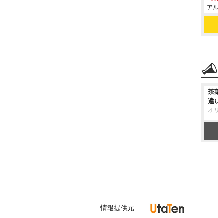
アル
茶
違
オ
情報提供元