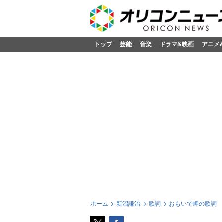
トップ
芸能
音楽
ドラマ&映画
アニメ
ホーム
新沼謙治
歌詞
おもいで岬の歌詞