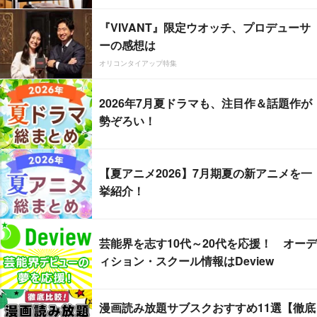
『VIVANT』限定ウオッチ、プロデューサ
ーの感想は
オリコンタイアップ特集
2026年7月夏ドラマも、注目作＆話題作が
勢ぞろい！
【夏アニメ2026】7月期夏の新アニメを一
挙紹介！
芸能界を志す10代～20代を応援！ オーデ
ィション・スクール情報はDeview
漫画読み放題サブスクおすすめ11選【徹底