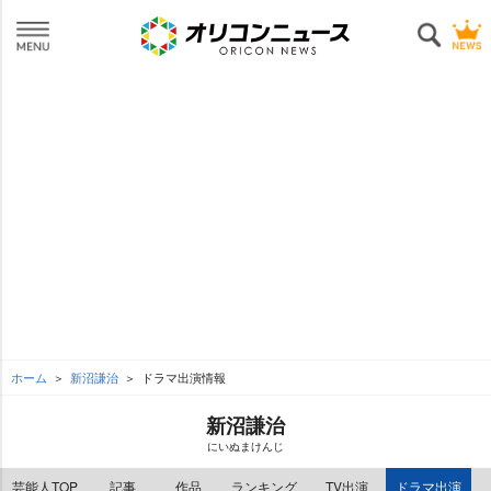
ホーム
新沼謙治
ドラマ出演情報
新沼謙治
にいぬまけんじ
芸能人TOP
記事
作品
ランキング
TV出演
ドラマ出演