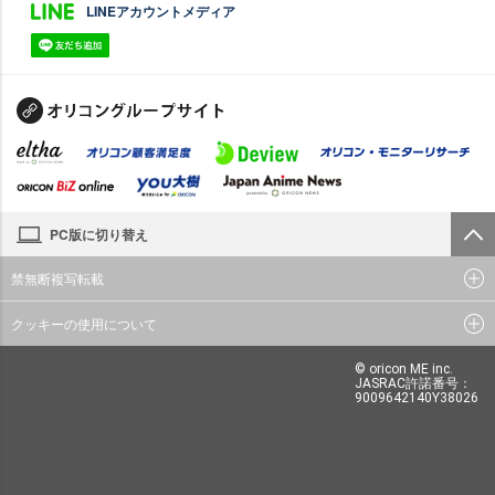
LINEアカウントメディア
PC版に切り替え
禁無断複写転載
クッキーの使用について
© oricon ME inc.
JASRAC許諾番号：
9009642140Y38026