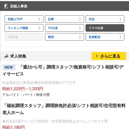
芸能人事典
芸能人TOP
記事
作品
ランキング情報
TV出演
ドラマ出演
CM出演
歌詞
音楽配信
求人特集
さらに見る
「週2から可」調理スタッフ/無資格可/シフト相談可/デ
NEW
イサービス
社会福祉法人聖母会/横浜市原宿地域ケアプラザ
時給1,225円～1,333円
アルバイト・パート / 神奈川県
「福祉調理スタッフ」調理師免許必須/シフト相談可/住宅型有料
老人ホーム
株式会社GET/リハビリ特化型・住宅型有料老人ホーム シーサイド堺
時給1,180円