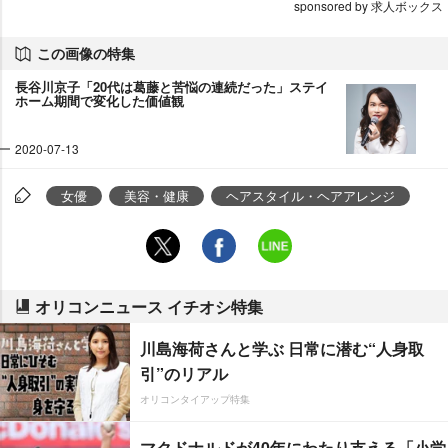
sponsored by 求人ボックス
この画像の特集
長谷川京子「20代は葛藤と苦悩の連続だった」ステイ
ホーム期間で変化した価値観
2020-07-13
女優
美容・健康
ヘアスタイル・ヘアアレンジ
オリコンニュース イチオシ特集
川島海荷さんと学ぶ 日常に潜む“人身取
引”のリアル
オリコンタイアップ特集
マクドナルドが40年にわたり支える「小学