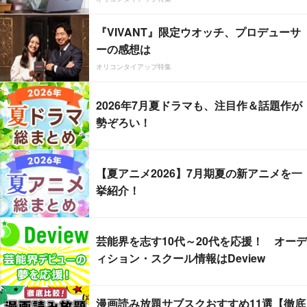
『VIVANT』限定ウオッチ、プロデューサ
ーの感想は
オリコンタイアップ特集
2026年7月夏ドラマも、注目作＆話題作が
勢ぞろい！
【夏アニメ2026】7月期夏の新アニメを一
挙紹介！
芸能界を志す10代～20代を応援！ オーデ
ィション・スクール情報はDeview
漫画読み放題サブスクおすすめ11選【徹底