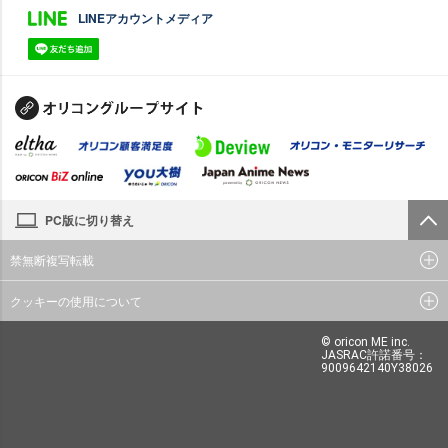
LINEアカウントメディア
PC版に切り替え
禁無断複写転載
クッキーの使用について
© oricon ME inc.
JASRAC許諾番号：
9009642140Y38026