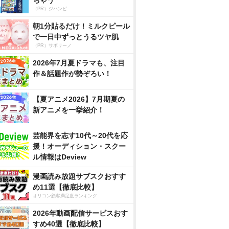
（PR）ジハンピ
朝1分貼るだけ！ミルクピール
で一日中ずっとうるツヤ肌
（PR）サボリーノ
2026年7月夏ドラマも、注目
作＆話題作が勢ぞろい！
【夏アニメ2026】7月期夏の
新アニメを一挙紹介！
芸能界を志す10代～20代を応
援！オーディション・スクー
ル情報はDeview
漫画読み放題サブスクおすす
め11選【徹底比較】
オリコン顧客満足度ランキング
2026年動画配信サービスおす
すめ40選【徹底比較】