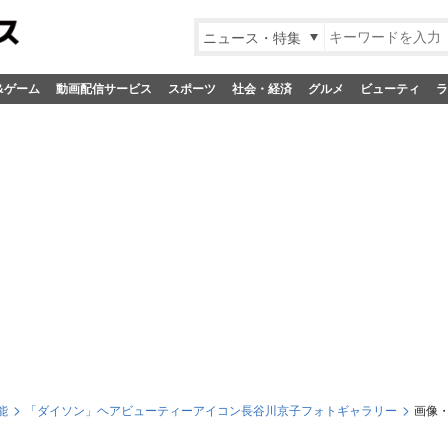
ニュース・特集
&ゲーム
動画配信サービス
スポーツ
社会・経済
グルメ
ビューティ
ラ
能
「ダイソン」ヘアビューティーアイコン長谷川京子フォトギャラリー
画像