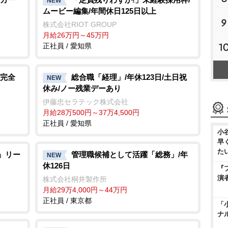
NEW
ムービー編集/年間休日125日以上
9
株式会社RIOT GROUP
月給26万円～45万円
1
正社員 / 愛知県
完全
総合職「経理」/年休123日/土日祝
NEW
休み/ノー残業デーあり
伊藤忠セラテック株式会社
月給28万500円～37万4,500円
正社員 / 愛知県
小
早
た
職」リー
管理職候補として活躍「総務」/年
NEW
休126日
『
演
株式会社桐井製作所
月給29万4,000円～44万円
正社員 / 東京都
「
ナ