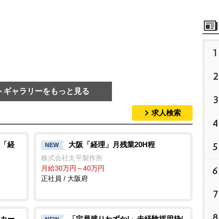
1
2
トギャラリーをもっと見る
3
求人検索
4
「経
大阪「経理」月残業20H程
5
NEW
株式会社太平製作所
月給30万円～40万円
6
正社員 / 大阪府
7
8
カー
「定員残りわずか!」未経験採用枠/