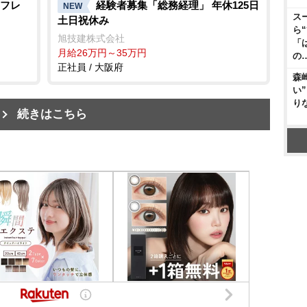
フレ
経験者募集「総務経理」 年休125日
NEW
ス
土日祝休み
ら
旭技建株式会社
「
月給26万円～35万円
の
正社員 / 大阪府
森
い
り
続きはこちら