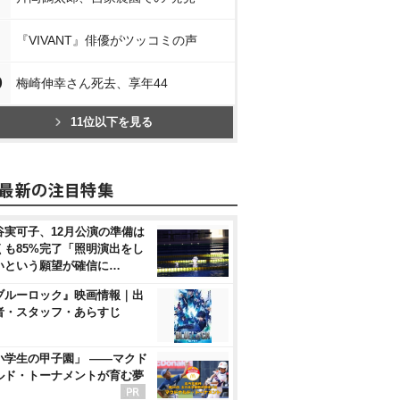
『VIVANT』俳優がツッコミの声
0
梅崎伸幸さん死去、享年44
11位以下を見る
谷実可子、12月公演の準備は
くも85%完了「照明演出をし
いという願望が確信に…
ブルーロック』映画情報｜出
者・スタッフ・あらすじ
小学生の甲子園」 ――マクド
ルド・トーナメントが育む夢