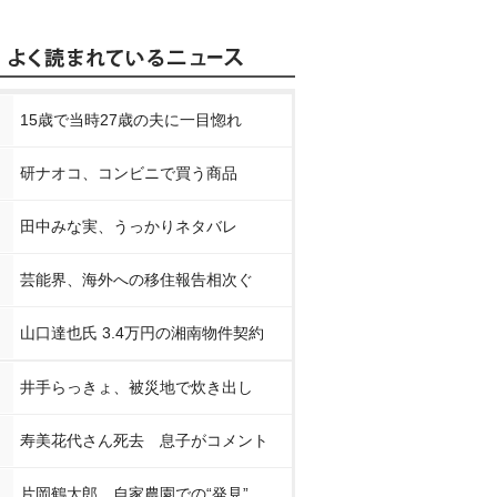
15歳で当時27歳の夫に一目惚れ
研ナオコ、コンビニで買う商品
田中みな実、うっかりネタバレ
芸能界、海外への移住報告相次ぐ
山口達也氏 3.4万円の湘南物件契約
井手らっきょ、被災地で炊き出し
寿美花代さん死去 息子がコメント
片岡鶴太郎、自家農園での“発見”