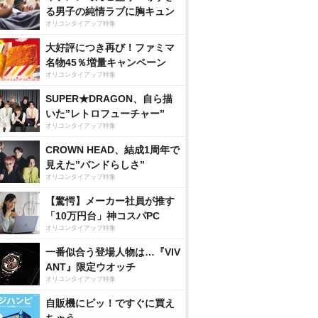
る男子の純情ラブに胸キュン
オリコンタイアップ特集
大好評につき再び！ファミマ
名物45％増量キャンペーン
オリコンタイアップ特集
SUPER★DRAGON、自ら描
いた”レトロフューチャー”
オリコンタイアップ特集
CROWN HEAD、結成1周年で
見えた”バンドらしさ”
オリコンタイアップ特集
【驚愕】メーカー社員が推す
「10万円台」神コスパPC
オリコンタイアップ特集
一番似合う登場人物は…『VIV
ANT』限定ウオッチ
オリコンタイアップ特集
自販機にピッ！ですぐに買え
ちゃう