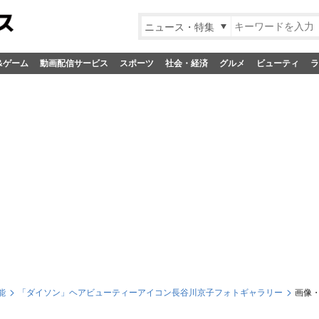
ニュース・特集
&ゲーム
動画配信サービス
スポーツ
社会・経済
グルメ
ビューティ
ラ
能
「ダイソン」ヘアビューティーアイコン長谷川京子フォトギャラリー
画像