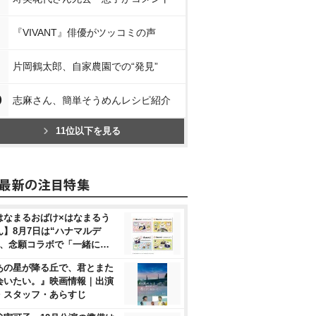
『VIVANT』俳優がツッコミの声
片岡鶴太郎、自家農園での“発見”
0
志麻さん、簡単そうめんレシピ紹介
11位以下を見る
はなまるおばけ×はなまるう
ん】8月7日は“ハナマルデ
”、念願コラボで「一緒に…
あの星が降る丘で、君とまた
会いたい。』映画情報｜出演
・スタッフ・あらすじ