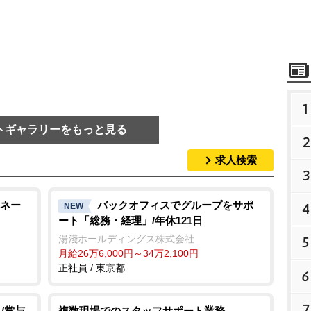
1
トギャラリーをもっと見る
2
求人検索
3
ネー
バックオフィスでグループをサポ
4
NEW
ート「総務・経理」/年休121日
湯淺ホールディングス株式会社
5
月給26万6,000円～34万2,100円
正社員 / 東京都
6
7
/賞与
複数現場でのスタッフサポート業務