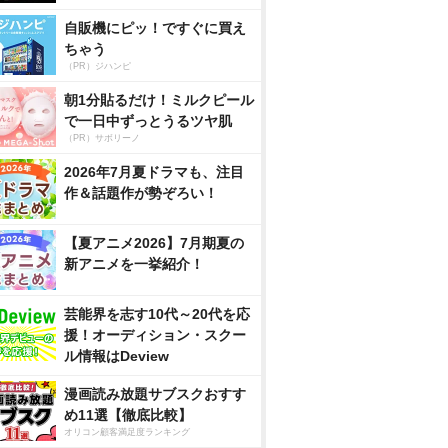
自販機にピッ！ですぐに買え
ちゃう
（PR）ジハンピ
朝1分貼るだけ！ミルクピール
で一日中ずっとうるツヤ肌
（PR）サボリーノ
2026年7月夏ドラマも、注目
作＆話題作が勢ぞろい！
【夏アニメ2026】7月期夏の
新アニメを一挙紹介！
芸能界を志す10代～20代を応
援！オーディション・スクー
ル情報はDeview
漫画読み放題サブスクおすす
め11選【徹底比較】
オリコン顧客満足度ランキング