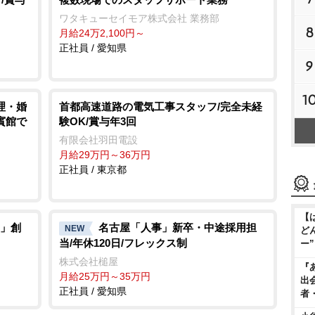
ワタキューセイモア株式会社 業務部
8
月給24万2,100円～
正社員 / 愛知県
9
1
理・婚
首都高速道路の電気工事スタッフ/完全未経
賓館で
験OK/賞与年3回
有限会社羽田電設
月給29万円～36万円
正社員 / 東京都
【
」創
名古屋「人事」新卒・中途採用担
NEW
ど
当/年休120日/フレックス制
ー
株式会社槌屋
『
月給25万円～35万円
出
正社員 / 愛知県
者