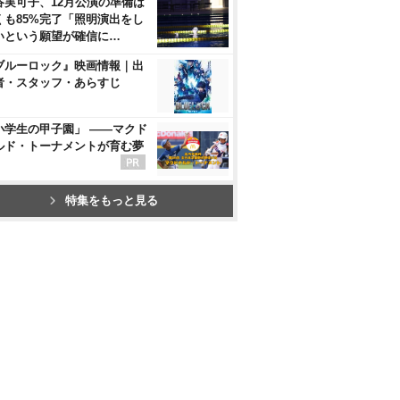
谷実可子、12月公演の準備は
くも85%完了「照明演出をし
いという願望が確信に…
ブルーロック』映画情報｜出
者・スタッフ・あらすじ
小学生の甲子園」 ――マクド
ルド・トーナメントが育む夢
特集をもっと見る