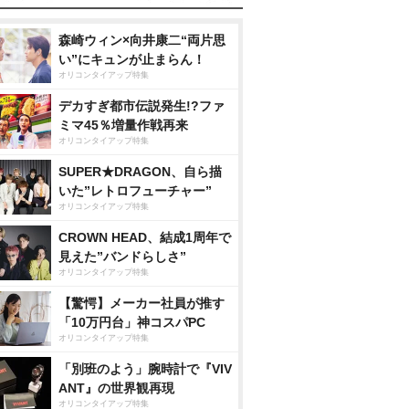
森崎ウィン×向井康二“両片思
い”にキュンが止まらん！
オリコンタイアップ特集
デカすぎ都市伝説発生!?ファ
ミマ45％増量作戦再来
オリコンタイアップ特集
SUPER★DRAGON、自ら描
いた”レトロフューチャー”
オリコンタイアップ特集
CROWN HEAD、結成1周年で
見えた”バンドらしさ”
オリコンタイアップ特集
【驚愕】メーカー社員が推す
「10万円台」神コスパPC
オリコンタイアップ特集
「別班のよう」腕時計で『VIV
ANT』の世界観再現
オリコンタイアップ特集