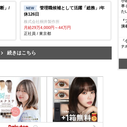
小
早
断」/
管理職候補として活躍「総務」/年
NEW
た
休126日
『
株式会社桐井製作所
演
月給29万4,000円～44万円
正社員 / 東京都
「
ナ
続きはこちら