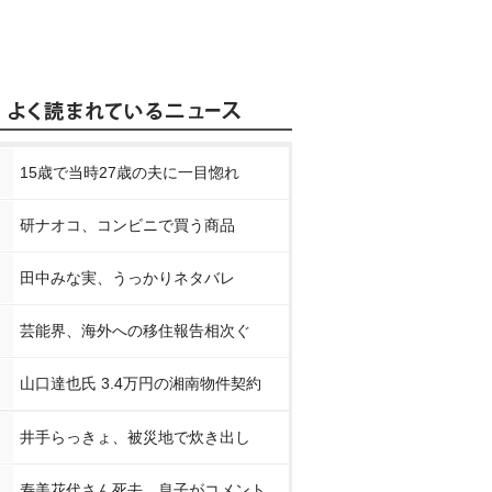
15歳で当時27歳の夫に一目惚れ
研ナオコ、コンビニで買う商品
田中みな実、うっかりネタバレ
芸能界、海外への移住報告相次ぐ
山口達也氏 3.4万円の湘南物件契約
井手らっきょ、被災地で炊き出し
寿美花代さん死去 息子がコメント