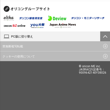
PC版に切り替え
禁無断複写転載
クッキーの使用について
© oricon ME inc.
JASRAC許諾番号：
9009642140Y38026