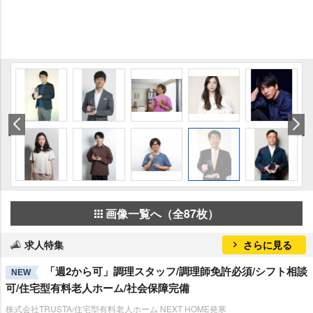
画像一覧へ（全87枚）
求人特集
さらに見る
「週2から可」調理スタッフ/調理師免許必須/シフト相談
NEW
可/住宅型有料老人ホーム/社会保障完備
株式会社TRUSTA/住宅型有料老人ホーム NEXT HOME発寒