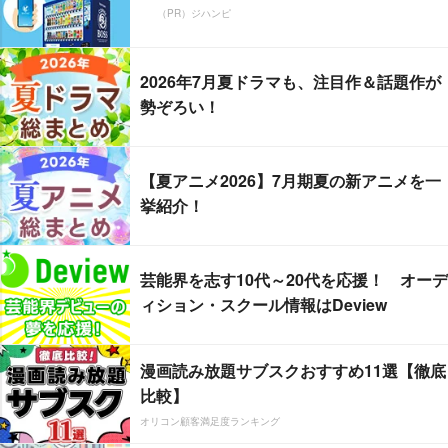
（PR）ジハンピ
2026年7月夏ドラマも、注目作＆話題作が
勢ぞろい！
【夏アニメ2026】7月期夏の新アニメを一
挙紹介！
芸能界を志す10代～20代を応援！ オーデ
ィション・スクール情報はDeview
漫画読み放題サブスクおすすめ11選【徹底
比較】
オリコン顧客満足度ランキング