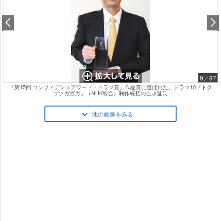
9／87
『第15回 コンフィデンスアワード・ドラマ賞』作品賞に選ばれた、ドラマ10『トク
サツガガガ』（NHK総合）制作統括の吉永証氏
他の画像をみる