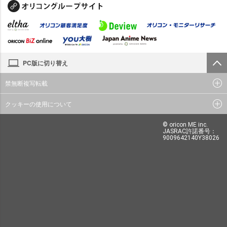
PC版に切り替え
禁無断複写転載
クッキーの使用について
© oricon ME inc.
JASRAC許諾番号：
9009642140Y38026