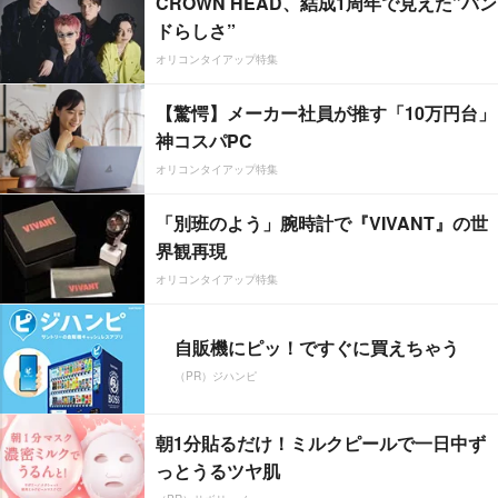
CROWN HEAD、結成1周年で見えた”バン
ドらしさ”
オリコンタイアップ特集
【驚愕】メーカー社員が推す「10万円台」
神コスパPC
オリコンタイアップ特集
「別班のよう」腕時計で『VIVANT』の世
界観再現
オリコンタイアップ特集
自販機にピッ！ですぐに買えちゃう
（PR）ジハンピ
朝1分貼るだけ！ミルクピールで一日中ず
っとうるツヤ肌