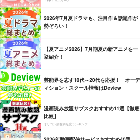
（PR）サボリーノ
2026年7月夏ドラマも、注目作＆話題作が
勢ぞろい！
【夏アニメ2026】7月期夏の新アニメを一
挙紹介！
芸能界を志す10代～20代を応援！ オーデ
ィション・スクール情報はDeview
漫画読み放題サブスクおすすめ11選【徹底
比較】
オリコン顧客満足度ランキング
2026年動画配信サービスおすすめ40選