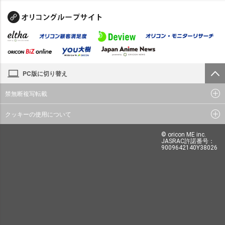
PC版に切り替え
禁無断複写転載
クッキーの使用について
© oricon ME inc.
JASRAC許諾番号：
9009642140Y38026