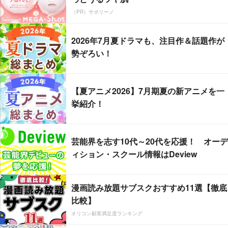
（PR）サボリーノ
2026年7月夏ドラマも、注目作＆話題作が
勢ぞろい！
【夏アニメ2026】7月期夏の新アニメを一
挙紹介！
芸能界を志す10代～20代を応援！ オーデ
ィション・スクール情報はDeview
漫画読み放題サブスクおすすめ11選【徹底
比較】
オリコン顧客満足度ランキング