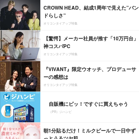
CROWN HEAD、結成1周年で見えた”バン
ドらしさ”
オリコンタイアップ特集
【驚愕】メーカー社員が推す「10万円台」
神コスパPC
オリコンタイアップ特集
『VIVANT』限定ウオッチ、プロデューサ
ーの感想は
オリコンタイアップ特集
自販機にピッ！ですぐに買えちゃう
（PR）ジハンピ
朝1分貼るだけ！ミルクピールで一日中ず
っとうるツヤ肌