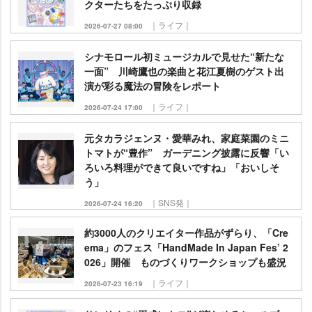
クターたちをたっぷり収録
｜ライフ｜
2026-07-27 08:00
シナモロール初ミュージカルで見せた“新たな
一面” 川崎鷹也の楽曲と花江夏樹のゲスト出
演が彩る魔法の冒険をレポート
｜ライフ｜
2026-07-24 17:00
元タカラジェンヌ・愛華みれ、家庭菜園のミニ
トマトが“豊作” ガーデニング披露に反響「い
ろいろ料理ができて良いですね」「おいしそ
う」
｜SNS発｜
2026-07-24 16:20
約3000人のクリエイター作品がずらり、「Cre
ema」のフェス「HandMade In Japan Fes’ 2
026」開催 ものづくりワークショップも盛況
｜ライフ｜
2026-07-23 16:19