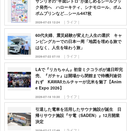
サンリオの“平成レトロ”が楽しめるシールブッ
ク発売へ ハローキティ、シナモロール、ポム
ポムプリンなど…シール447枚
｜ライフ｜
2026-07-23 12:24
60代夫婦、震災経験が変えた人生の選択 キャ
ンピングカーでの日本一周「地図を埋める旅で
はなく、人生を味わう旅」
｜ライフ｜
2026-07-22 07:10
LAで『リカちゃん』初音ミクコラボが連日即完
売、『ガチャ』は開場から閉館まで待機列途切
れず KAWAIIカルチャーが北米を魅了【Anim
e Expo 2026】
｜ライフ｜
2026-07-18 10:30
引退した電車を活用したサウナ施設が誕生 日
帰りサウナ施設『サ電（SADEN）』12月開業
決定
｜ライフ｜
2026-07-17 17:49