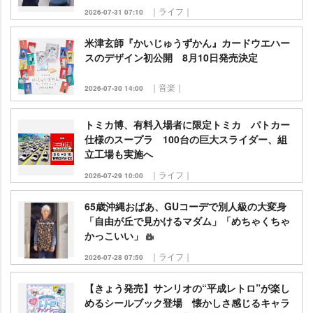
｜ライフ｜
2026-07-31 07:10
米津玄師『かいじゅうずかん』カードウエハー
スのデザイン初公開 8月10日発売決定
｜音楽｜
2026-07-30 14:00
トミカ博、有料入場者に限定トミカ パトカー
仕様のスープラ 100台の巨大スライダー、組
立工場も実施へ
｜ライフ｜
2026-07-29 10:00
65歳沖縄おばあ、GUコーデで別人級の大変身
「自由が丘で見かけるマダム」「めちゃくちゃ
かっこいい」
｜ライフ｜
2026-07-28 07:50
【きょう発売】サンリオの“平成レトロ”が楽し
めるシールブック登場 懐かしさ感じるキャラ