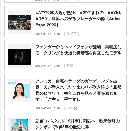
LAで7000人超が熱狂、日本生まれの「BEYBL
ADE X」世界へ広がるブレーダーの輪【Anime
Expo 2026】
｜ライフ｜
2026-07-17 11:10
フェンダーからヘッドフォンが登場 高精度な
モニタリングと快適な装着感を両立したモデル
｜音楽｜
2026-07-17 10:40
アンミカ、自宅ベランダのガーデニングを披
露 夫が手入れしたひまわりが咲き誇る「旦那
様のヒマワリ！毎年これを見ると夏を感じま
す」「ご主人上手ですね」
｜SNS発｜
2026-07-16 15:10
新宿コパボウル、9月末に閉店へ 歌舞伎町の
シンボルで約55年の歴史に幕