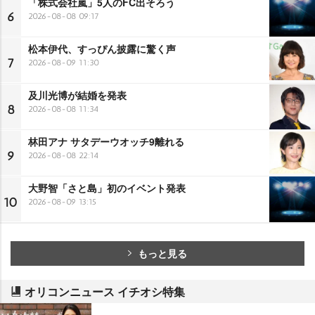
「株式会社嵐」5人のFC出そろう
6
2026-08-08 09:17
松本伊代、すっぴん披露に驚く声
7
2026-08-09 11:30
及川光博が結婚を発表
8
2026-08-08 11:34
林田アナ サタデーウオッチ9離れる
9
2026-08-08 22:14
大野智「さと島」初のイベント発表
10
2026-08-09 13:15
もっと見る
オリコンニュース イチオシ特集