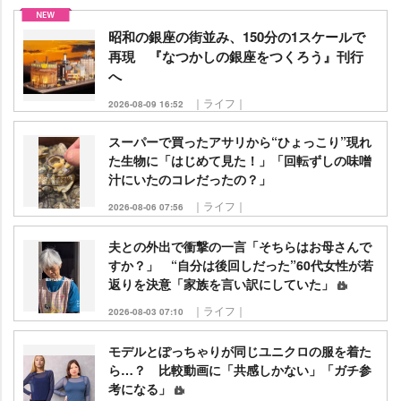
昭和の銀座の街並み、150分の1スケールで
再現 『なつかしの銀座をつくろう』刊行
へ
｜ライフ｜
2026-08-09 16:52
スーパーで買ったアサリから“ひょっこり”現れ
た生物に「はじめて見た！」「回転ずしの味噌
汁にいたのコレだったの？」
｜ライフ｜
2026-08-06 07:56
夫との外出で衝撃の一言「そちらはお母さんで
すか？」 “自分は後回しだった”60代女性が若
返りを決意「家族を言い訳にしていた」
｜ライフ｜
2026-08-03 07:10
モデルとぽっちゃりが同じユニクロの服を着た
ら…？ 比較動画に「共感しかない」「ガチ参
考になる」