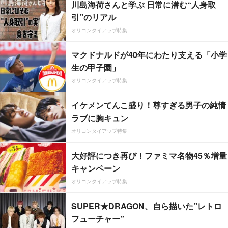
川島海荷さんと学ぶ 日常に潜む“人身取
引”のリアル
オリコンタイアップ特集
マクドナルドが40年にわたり支える「小学
生の甲子園」
オリコンタイアップ特集
イケメンてんこ盛り！尊すぎる男子の純情
ラブに胸キュン
オリコンタイアップ特集
大好評につき再び！ファミマ名物45％増量
キャンペーン
オリコンタイアップ特集
SUPER★DRAGON、自ら描いた”レトロ
フューチャー”