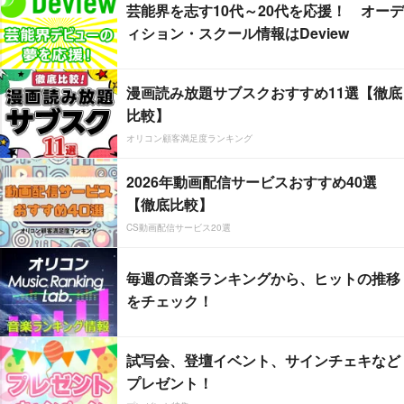
芸能界を志す10代～20代を応援！ オーデ
ィション・スクール情報はDeview
漫画読み放題サブスクおすすめ11選【徹底
比較】
オリコン顧客満足度ランキング
2026年動画配信サービスおすすめ40選
【徹底比較】
CS動画配信サービス20選
毎週の音楽ランキングから、ヒットの推移
をチェック！
試写会、登壇イベント、サインチェキなど
プレゼント！