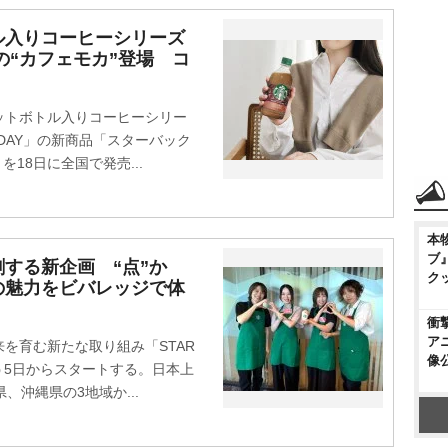
ル入りコーヒーシリーズ
」初の“カフェモカ”登場 コ
トボトル入りコーヒーシリー
E DAY」の新商品「スターバック
カ」を18日に全国で発売...
本
ブ
する新企画 “点”か
ク
の魅力をビバレッジで体
衝
ア
を育む新たな取り組み「STAR
像
をきょう5日からスタートする。日本上
、沖縄県の3地域か...