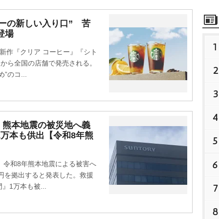
ーの新しい入り口” 苦
登場
1
新作『クリア コーヒー』『シト
1日から全国の店舗で発売される。
2
のコ...
3
4
、熊本地震の被災地へ義
1万本も供出【令和8年熊
5
6
、令和8年熊本地震による被害へ
万円を拠出すると発表した。救援
7
1万本も被...
8