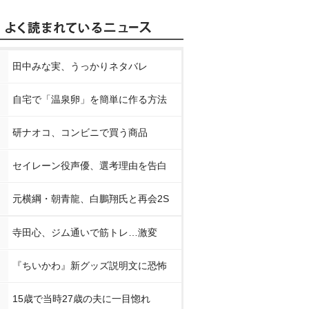
田中みな実、うっかりネタバレ
自宅で「温泉卵」を簡単に作る方法
研ナオコ、コンビニで買う商品
セイレーン役声優、選考理由を告白
元横綱・朝青龍、白鵬翔氏と再会2S
寺田心、ジム通いで筋トレ…激変
『ちいかわ』新グッズ説明文に恐怖
15歳で当時27歳の夫に一目惚れ