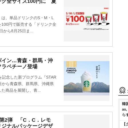
ク全サイズ100円に 夏
は、単品ドリンクのS・M・L
100円で販売する「ドリンク全
から8月25日ま...
パイン…青森・群馬・沖
フラペチーノ登場
記念した新プログラム『STAR
8月5日から青森県、群馬県、沖縄県
商品を展開し、青...
韓国
as
ら
第2弾 「C．C．レモ
【
リジナルパッケージデザ