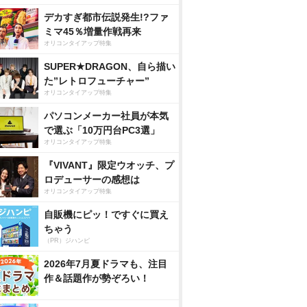
デカすぎ都市伝説発生!?ファ
ミマ45％増量作戦再来
オリコンタイアップ特集
SUPER★DRAGON、自ら描い
た”レトロフューチャー”
オリコンタイアップ特集
パソコンメーカー社員が本気
で選ぶ「10万円台PC3選」
オリコンタイアップ特集
『VIVANT』限定ウオッチ、プ
ロデューサーの感想は
オリコンタイアップ特集
自販機にピッ！ですぐに買え
ちゃう
（PR）ジハンピ
2026年7月夏ドラマも、注目
作＆話題作が勢ぞろい！