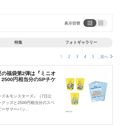
表示切替
特集
フォトギャラリー
1
2
3
4
5
次へ
夏の福袋第2弾は『ミニオ
500円相当分のSPチケ
ズ＆モンスターズ』（7日公
グッズと2500円相当分のスペ
サマーバッ...