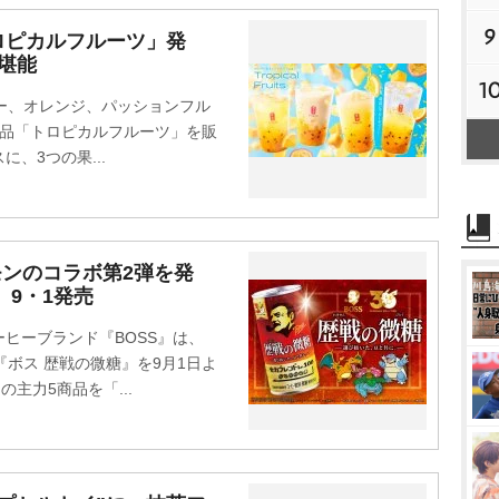
9
ロピカルフルーツ」発
堪能
1
ー、オレンジ、パッションフル
商品「トロピカルフルーツ」を販
、3つの果...
モンのコラボ第2弾を発
」9・1発売
ヒーブランド『BOSS』は、
ボス 歴戦の微糖』を9月1日よ
主力5商品を「...