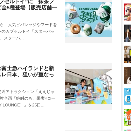
プセルトイ”に 抹茶フ
ど全5種登場【販売店舗一
から、人気ビバレッジやフードを
ンのカプセルトイ「スターバッ
スターバ...
の富士急ハイランドと新
スレ日本、狙いが重なっ
叫アトラクション「ええじゃ
験企画『絶叫のち、果実×コー
LOUNGE）』を25日...