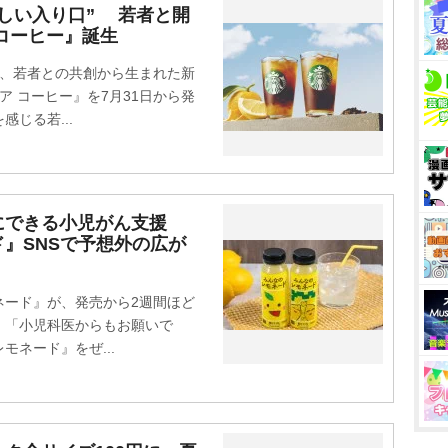
しい入り口” 若者と開
コーヒー』誕生
は、若者との共創から生まれた新
ア コーヒー』を7月31日から発
じる若...
にできる小児がん支援
』SNSで予想外の広が
ード』が、発売から2週間ほど
。「小児科医からもお願いで
ネード』をぜ...