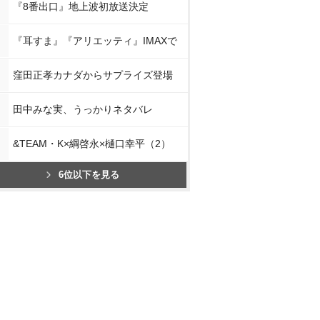
『8番出口』地上波初放送決定
『耳すま』『アリエッティ』IMAXで
窪田正孝カナダからサプライズ登場
田中みな実、うっかりネタバレ
&TEAM・K×綱啓永×樋口幸平（2）
6位以下を見る