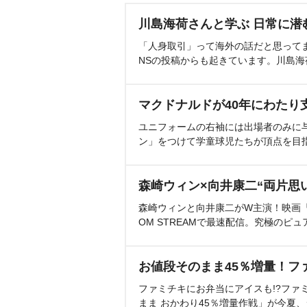
川島海荷さんと学ぶ 日常に潜
「人身取引」って海外の話だと思って
NSの投稿からも起きています。川島
マクドナルドが40年にわたり
ユニフォームの右袖には出場者のみに
ン」をつけて学童球児たちが頂点を目
森崎ウィン×向井康二“両片思
森崎ウィンと向井康二がW主演！映画『（L
OM STREAMで最速配信。究極のピュ
お値段そのまま45％増量！フ
ファミチキにお弁当にアイスも!?ファ
まま おかわり45％増量作戦」が今夏