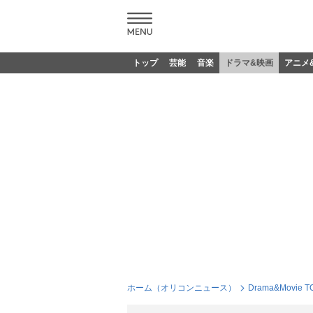
トップ
芸能
音楽
ドラマ&映画
アニメ
ホーム（オリコンニュース）
Drama&Movie T