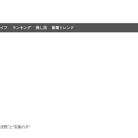
イフ
ランキング
推し活
新着トレンド
黙”と“言葉の力”