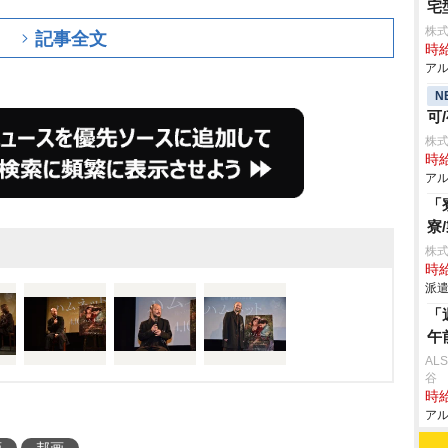
宅
株
記事全文
時給
アル
N
可
株
時給
アル
「
寮
株
時給
派遣
「
午
AL
谷
時給
アル