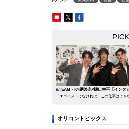
河内大和
俳優
映
PIC
&TEAM・K×綱啓永×樋口幸平【インタ
「エゴイストでなければ、この仕事はでき
オリコントピックス