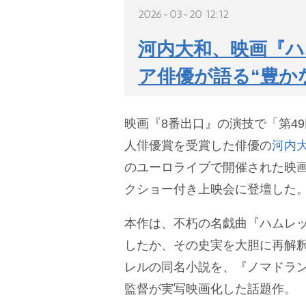
2026-03-20 12:12
河内大和、映画『ハ
ア俳優が語る“豊か
映画『8番出口』の演技で「第4
人俳優賞を受賞した俳優の
河内
のユーロライブで開催された映
クショー付き上映会に登壇した
本作は、不朽の名戯曲『ハムレ
したか、その史実を大胆に再解
レルの同名小説を、『ノマドラ
監督が実写映画化した話題作。