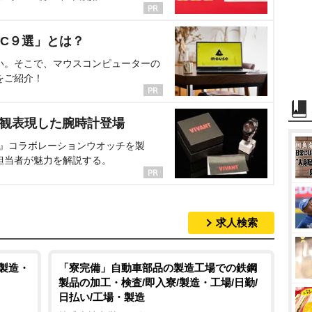
C９選」とは？
い。そこで、マウスコンピューターの
をご紹介！
界観表現した腕時計登場
NT』コラボレーションウオッチを製
担当者が魅力を解説する。
求人検索
/製造・
「寮完備」自動車部品の製造工場での鉄鋼
製品の加工・検査/即入寮/製造・工場/日勤/
日払い/工場・製造