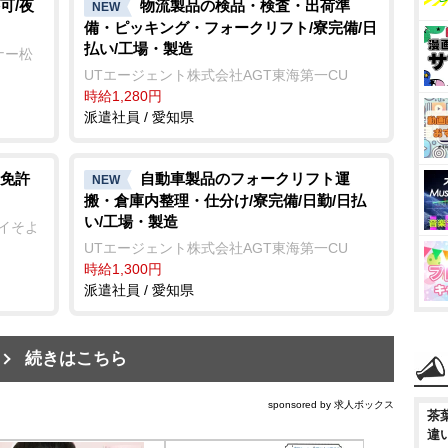
可/夜
物流製品の検品・検査・出荷準
NEW
備・ピッキング・フォークリフト/寮完備/日
払い/工場・製造
ナー松
UTエージェント株式会社AGT東海第一CU
時給1,280円
派遣社員 / 愛知県
免許
自動車製品のフォークリフト運
NEW
搬・倉庫内整理・仕分け/寮完備/日勤/日払
い/工場・製造
テイそよ
UTエージェント株式会社AGT東海第一CU
時給1,300円
派遣社員 / 愛知県
続きはこちら
sponsored by 求人ボックス
茶
違