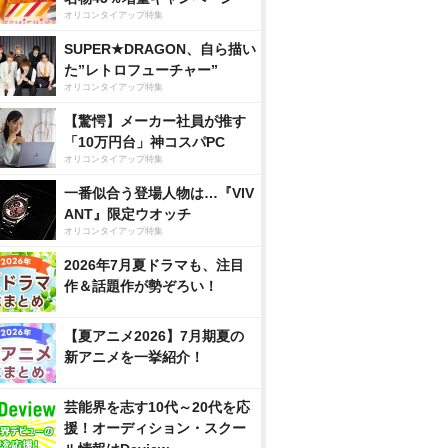
オリコンタイアップ特集
SUPER★DRAGON、自ら描い
た”レトロフューチャー”
オリコンタイアップ特集
【驚愕】メーカー社員が推す
「10万円台」神コスパPC
オリコンタイアップ特集
一番似合う登場人物は…『VIV
ANT』限定ウオッチ
オリコンタイアップ特集
2026年7月夏ドラマも、注目
作＆話題作が勢ぞろい！
【夏アニメ2026】7月期夏の
新アニメを一挙紹介！
芸能界を志す10代～20代を応
援！オーディション・スクー