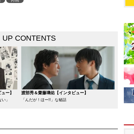
画
邦画
K UP CONTENTS
ビュー】
渡部秀＆齋藤璃佑【インタビュー】
ない」
「んだが！ほー!!」な秘話