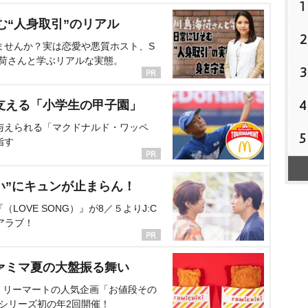
1
む“人身取引”のリアル
2
ませんか？実は恋愛や悪質ホスト、S
海荷さんと学ぶリアルな実態。
3
4
支える「小学生の甲子園」
与えられる「マクドナルド・ワッペ
5
指す
い”にキュンが止まらん！
OVE SONG）』が8／５よりJ:C
アラブ！
ァミマ夏の大盤振る舞い
ミリーマートの人気企画「お値段その
、シリーズ初の年2回開催！