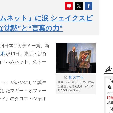
ムネット』に涙 シェイクスピ
な沈黙”と“言葉の力”
9回日本アカデミー賞」新
大和
が19日、東京・渋谷
画『ハムネット』のトー
。
拡大する
「
ット』がいかにして誕生
映画『ハムネット』の上映会
に登壇した河内大和 （C）O
造
釈したマギー・オファー
RICON NewS inc.
株
時給
ンド』のクロエ・ジャオ
派遣
「