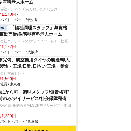
型有料老人ホーム
式会社アンネイズ/あんねいの家なるみ
1,140円～
バイト・パート / 愛知県
「福祉調理スタッフ」無資格
EW
/夜勤専従/住宅型有料老人ホーム
式会社エメラルドの郷/ライフパートナー松原
1,177円
バイト・パート / 大阪府
寮完備」航空機用タイヤの製造/即入
/製造・工場/日勤/日払い/工場・製造
式会社京栄センター
1,500円
社員 / 東京都
週1から可」調理スタッフ/無資格可/
前のみ/デイサービス/社会保障完備
SOK介護 株式会社/ALSOKデイサービス府中四
1,230円
バイト・パート / 東京都