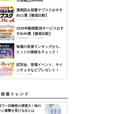
ル情報はDeview
漫画読み放題サブスクおすす
め11選【徹底比較】
オリコン顧客満足度ランキング
2026年動画配信サービスおす
すめ40選【徹底比較】
CS動画配信サービス20選
毎週の音楽ランキングから、
ヒットの推移をチェック！
試写会、登壇イベント、サイ
ンチェキなどプレゼント！
プレゼント特集
葉で一目瞭然の浸透力！味の
いに衝撃を受ける水とは