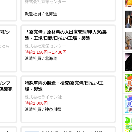
株式会社京栄センター
派遣社員 / 北海道
可/シ
「寮完備」原材料の入出庫管理/即入寮/製
造・工場/日勤/日払い/工場・製造
株式会社京栄センター
スゆら
時給1,150円～1,438円
派遣社員 / 北海道
/シフ
特殊車両の製造・検査/寮完備/日払い/工
会保障完
場・製造
株式会社ライオン社
時給1,800円
派遣社員 / 神奈川県