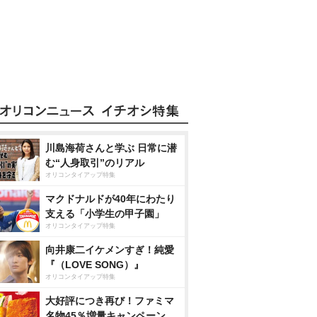
川島海荷さんと学ぶ 日常に潜
む“人身取引”のリアル
オリコンタイアップ特集
マクドナルドが40年にわたり
支える「小学生の甲子園」
オリコンタイアップ特集
向井康二イケメンすぎ！純愛
『（LOVE SONG）』
オリコンタイアップ特集
大好評につき再び！ファミマ
名物45％増量キャンペーン