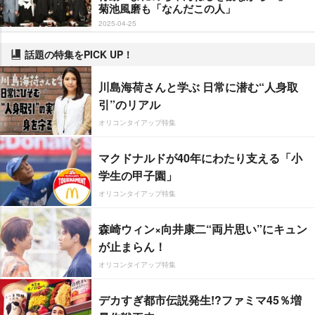
菊池風磨も「なんだこの人」
2025-04-25
話題の特集をPICK UP！
川島海荷さんと学ぶ 日常に潜む“人身取
引”のリアル
オリコンタイアップ特集
マクドナルドが40年にわたり支える「小
学生の甲子園」
オリコンタイアップ特集
森崎ウィン×向井康二“両片思い”にキュン
が止まらん！
オリコンタイアップ特集
デカすぎ都市伝説発生!?ファミマ45％増