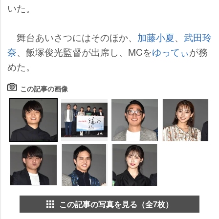
いた。
舞台あいさつにはそのほか、
加藤小夏
、
武田玲
奈
、飯塚俊光監督が出席し、MCを
ゆってぃ
が務
めた。
この記事の画像
この記事の写真を見る（全7枚）