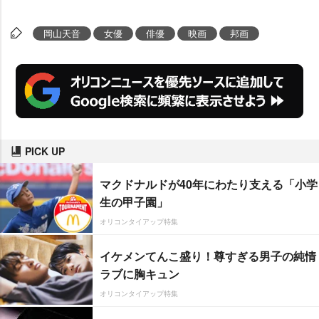
岡山天音
女優
俳優
映画
邦画
PICK UP
マクドナルドが40年にわたり支える「小学
生の甲子園」
オリコンタイアップ特集
イケメンてんこ盛り！尊すぎる男子の純情
ラブに胸キュン
オリコンタイアップ特集