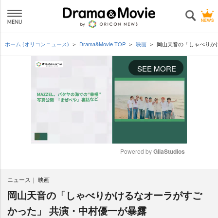
ホーム (オリコンニュース)
Drama&Movie TOP
映画
岡山天音の「しゃべりか
SEE MORE
Powered by 
GliaStudios
M
ニュース
映画
u
t
岡山天音の「しゃべりかけるなオーラがすご
e
かった」 共演・中村優一が暴露