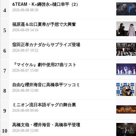
&TEAM・K×綱啓永×樋口幸平（2）
4
2026-08-08 08:30
福原遥＆出口夏希が予想で大興奮
5
2026-08-09 14:10
窪田正孝カナダからサプライズ登場
6
2026-08-07 19:52
『マイケル』劇中使用27曲リスト
7
2026-08-07 15:00
自由な櫻井海音に高橋恭平ツッコミ
8
2026-08-09 12:00
ミニオン流日本語ギャグの舞台裏
9
2026-08-09 09:00
高橋文哉・櫻井海音・高橋恭平登壇
10
2026-08-09 12:00