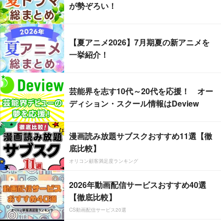
が勢ぞろい！
【夏アニメ2026】7月期夏の新アニメを
一挙紹介！
芸能界を志す10代～20代を応援！ オー
ディション・スクール情報はDeview
漫画読み放題サブスクおすすめ11選【徹
底比較】
オリコン顧客満足度ランキング
2026年動画配信サービスおすすめ40選
【徹底比較】
CS動画配信サービス20選