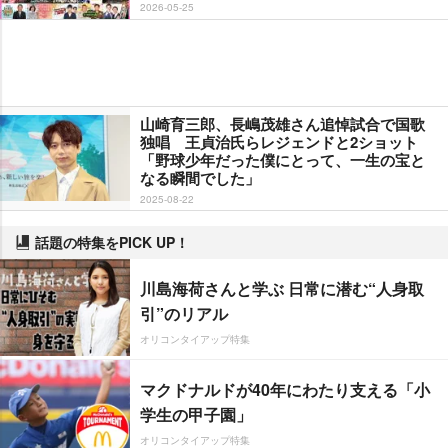
2026-05-25
山崎育三郎、長嶋茂雄さん追悼試合で国歌
独唱 王貞治氏らレジェンドと2ショット
「野球少年だった僕にとって、一生の宝と
なる瞬間でした」
2025-08-22
話題の特集をPICK UP！
川島海荷さんと学ぶ 日常に潜む“人身取
引”のリアル
オリコンタイアップ特集
マクドナルドが40年にわたり支える「小
学生の甲子園」
オリコンタイアップ特集