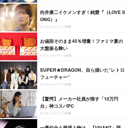
向井康二イケメンすぎ！純愛『（LOVE S
ONG）』
オリコンタイアップ特集
お値段そのまま45％増量！ファミマ夏の
大盤振る舞い
オリコンタイアップ特集
SUPER★DRAGON、自ら描いた”レトロ
フューチャー”
オリコンタイアップ特集
【驚愕】メーカー社員が推す「10万円
台」神コスパPC
オリコンタイアップ特集
一番似合う登場人物は…『VIVANT』限