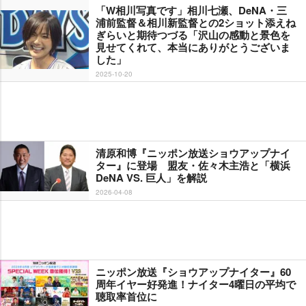
「W相川写真です」相川七瀬、DeNA・三
浦前監督＆相川新監督との2ショット添えね
ぎらいと期待つづる「沢山の感動と景色を
見せてくれて、本当にありがとうございま
した」
2025-10-20
清原和博『ニッポン放送ショウアップナイ
ター』に登場 盟友・佐々木主浩と「横浜
DeNA VS. 巨人」を解説
2026-04-08
ニッポン放送『ショウアップナイター』60
周年イヤー好発進！ナイター4曜日の平均で
聴取率首位に