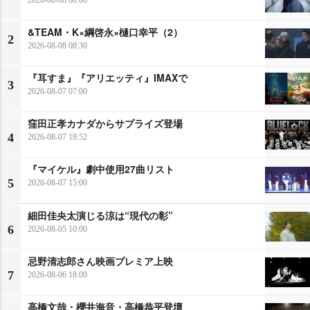
&TEAM・K×綱啓永×樋口幸平（2）
2
2026-08-08 08:30
『耳すま』『アリエッティ』IMAXで
3
2026-08-07 07:00
窪田正孝カナダからサプライズ登場
4
2026-08-07 19:52
『マイケル』劇中使用27曲リスト
5
2026-08-07 15:00
細田佳央太演じる涼は“現代の彰”
6
2026-08-05 10:00
忌野清志郎さん映画プレミア上映
7
2026-08-06 18:00
高橋文哉・櫻井海音・高橋恭平登壇