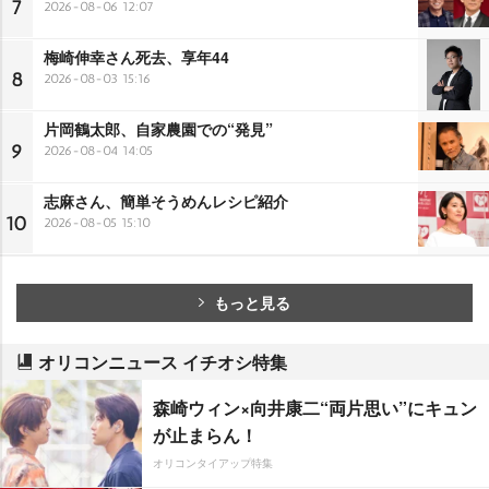
7
2026-08-06 12:07
梅崎伸幸さん死去、享年44
8
2026-08-03 15:16
片岡鶴太郎、自家農園での“発見”
9
2026-08-04 14:05
志麻さん、簡単そうめんレシピ紹介
10
2026-08-05 15:10
もっと見る
オリコンニュース イチオシ特集
森崎ウィン×向井康二“両片思い”にキュン
が止まらん！
オリコンタイアップ特集