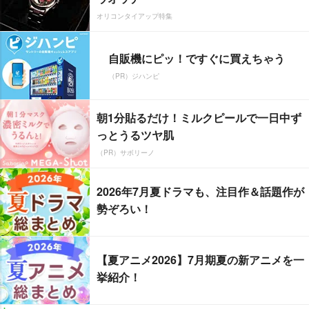
オリコンタイアップ特集
自販機にピッ！ですぐに買えちゃう
（PR）ジハンピ
朝1分貼るだけ！ミルクピールで一日中ず
っとうるツヤ肌
（PR）サボリーノ
2026年7月夏ドラマも、注目作＆話題作が
勢ぞろい！
【夏アニメ2026】7月期夏の新アニメを一
挙紹介！