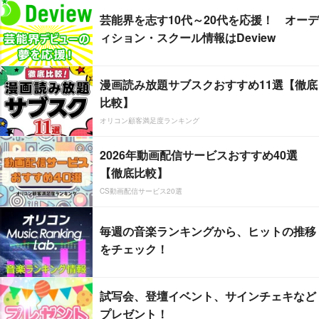
芸能界を志す10代～20代を応援！ オーデ
ィション・スクール情報はDeview
漫画読み放題サブスクおすすめ11選【徹底
比較】
オリコン顧客満足度ランキング
2026年動画配信サービスおすすめ40選
【徹底比較】
CS動画配信サービス20選
毎週の音楽ランキングから、ヒットの推移
をチェック！
試写会、登壇イベント、サインチェキなど
プレゼント！