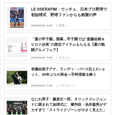
LE SSERAFIM・ウンチェ、日本プロ野球で
初始球式 野球ファンからも称賛の声
｜音楽｜
2026-08-06 15:55
「夏の甲子園」開幕…甲子園では“斎藤佑樹＆
ヒロド歩美”の限定アイテムもらえる【夏の熱
闘グルメフェア】
｜グルメ｜
2026-08-05 17:06
有働由美子アナ、ランディ・バース氏と2ショ
ット、40年ぶりの再会→手料理振る舞う
｜バラエティ｜
2026-08-05 11:00
なにわ男子・藤原丈一郎、オリックスレジェン
ドに囲まれて始球式に 審判役・糸井嘉男がデ
カすぎて「ストライクゾーンが小さく見えた」