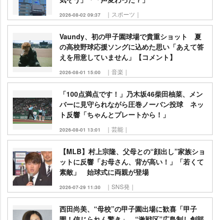
｜スポーツ｜
2026-08-02 09:37
Vaundy、初の甲子園球場で貴重ショット 夏
の高校野球応援ソングに込めた思い「あえて答
えを用意していません」【コメント】
｜音楽｜
2026-08-01 15:00
「100点満点です！」乃木坂46柴田柚菜、メン
バーに見守られながら圧巻ノーバン投球 ネッ
ト反響「ちゃんとプレートから！」
｜芸能｜
2026-08-01 13:01
【MLB】村上宗隆、父母との“顔出し”家族ショ
ットに反響「お母さん、背が高い！」「若くて
素敵」 始球式に両親が登場
｜SNS発｜
2026-07-29 11:30
西田尚美、“母校”の甲子園出場に歓喜「甲子
園！信じられん驚き」 “激戦区”広島制し創部