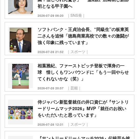
初となる甲子園へ
｜SNS発｜
2026-07-29 06:20
ソフトバンク・王貞治会長、“同級生”の板東英
二さんを追悼「徳島商業高校での数々の激闘が
強く印象に残っています」
｜スポーツ｜
2026-07-28 21:52
相葉雅紀、ファーストピッチ登板で渾身の一
球 惜しくもワンバウンドに「もう一回やらせ
てくれないかな（笑）」
｜芸能｜
2026-07-28 20:57
侍ジャパン新監督就任の井口資仁が『サントリ
ードリームマッチ2026』MVP「就任のお祝い
をいただいたと思っています」
｜スポーツ｜
2026-07-28 12:31
『サントリードリームマッチ2026』伝統芸を披