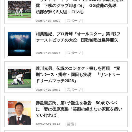
露 下柳のグラブ叩きつけ GG佐藤の落球
頭部が輝く5人組＋ロン毛
｜スポーツ｜
2026-07-28 12:29
相葉雅紀、プロ野球『オールスター』第1戦フ
ァーストピッチの大役 国歌独唱は島津亜矢
｜スポーツ｜
2026-07-28 06:05
達川光男、伝説のコンタクト探しを再現 “変
則”バース・掛布・岡田も実現 『サントリー
ドリームマッチ2026』
｜スポーツ｜
2026-07-27 20:12
赤星憲広氏、第1子誕生を報告 50歳でパパ
に 妻は徳原恵梨「笑顔の絶えない家庭を築い
ていければ」
｜芸能｜
2026-07-27 19:47