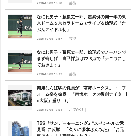
｜芸能｜
2026-08-03 18:50
なにわ男子・藤原丈一郎、超異例の同一年の東
京ドーム＆京セラドームでライブ＆始球式「た
ぶんアイドル初」
｜芸能｜
2026-08-03 18:47
なにわ男子・藤原丈一郎、始球式でノーバンで
きず悔しげ 自己採点は72.8点で「ナニワにし
ておきます」
｜芸能｜
2026-08-03 18:37
南海なんば駅の係員が「南海ホークス」ユニフ
ォーム姿を披露 「南海ホークス復刻ナイターi
n大阪」盛り上げ
｜おでかけ｜
2026-08-03 17:21
TBS『サンデーモーニング』“スペシャルご意
見番”に反響 「久々に張本さんみた」「お元
気そう」「「声変わった？」