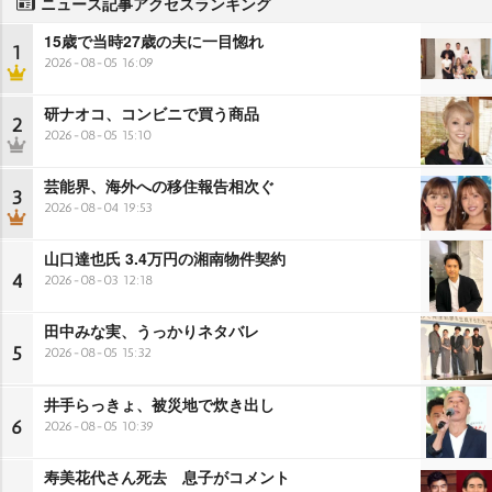
ニュース記事アクセスランキング
15歳で当時27歳の夫に一目惚れ
1
2026-08-05 16:09
研ナオコ、コンビニで買う商品
2
2026-08-05 15:10
芸能界、海外への移住報告相次ぐ
3
2026-08-04 19:53
山口達也氏 3.4万円の湘南物件契約
4
2026-08-03 12:18
田中みな実、うっかりネタバレ
5
2026-08-05 15:32
井手らっきょ、被災地で炊き出し
6
2026-08-05 10:39
寿美花代さん死去 息子がコメント