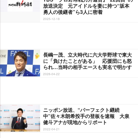
放送決定 元アイドルを妻に持つ“坂本
勇人の後継者”ら3人に密着
2025-12-18
長嶋一茂、立大時代に六大学野球で東大
に「負けたことがある」 応援団にも怒
られ…当時の相手エースも実名で明かす
2026-04-22
ニッポン放送、“パーフェクト継続
中”佐々木朗希投手の登板を速報 大泉
健斗アナが現地からリポート
2022-04-21