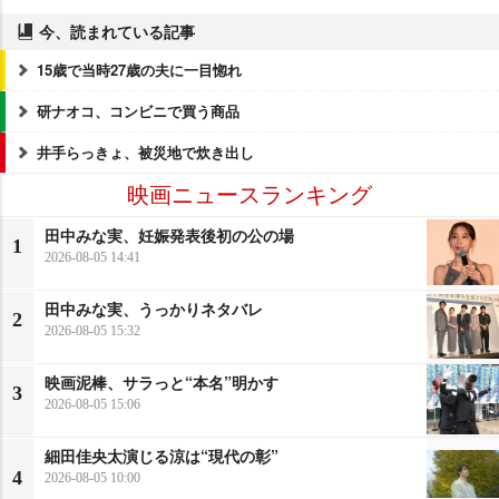
今、読まれている記事
15歳で当時27歳の夫に一目惚れ
研ナオコ、コンビニで買う商品
井手らっきょ、被災地で炊き出し
映画ニュースランキング
田中みな実、妊娠発表後初の公の場
1
2026-08-05 14:41
田中みな実、うっかりネタバレ
2
2026-08-05 15:32
映画泥棒、サラっと“本名”明かす
3
2026-08-05 15:06
細田佳央太演じる涼は“現代の彰”
4
2026-08-05 10:00