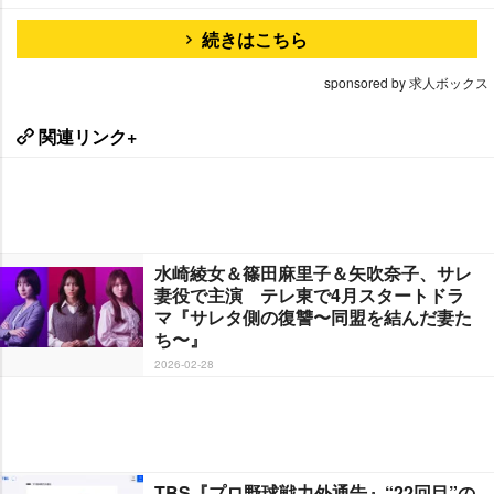
続きはこちら
sponsored by 求人ボックス
関連リンク+
水崎綾女＆篠田麻里子＆矢吹奈子、サレ
妻役で主演 テレ東で4月スタートドラ
マ『サレタ側の復讐〜同盟を結んだ妻た
ち〜』
2026-02-28
TBS『プロ野球戦力外通告』“22回目”の