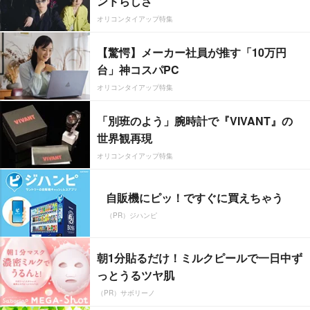
ンドらしさ”
オリコンタイアップ特集
【驚愕】メーカー社員が推す「10万円
台」神コスパPC
オリコンタイアップ特集
「別班のよう」腕時計で『VIVANT』の
世界観再現
オリコンタイアップ特集
自販機にピッ！ですぐに買えちゃう
（PR）ジハンピ
朝1分貼るだけ！ミルクピールで一日中ず
っとうるツヤ肌
（PR）サボリーノ