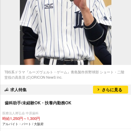
TBS系ドラマ『ルーズヴェルト・ゲーム』青島製作所野球部 ショート・二階
堂役の高良亘 (C)ORICON NewS inc.
求人特集
さらに見る
歯科助手/未経験OK・扶養内勤務OK
医療法人將弘会 中原歯科
時給1,250円～1,300円
アルバイト・パート / 大阪府