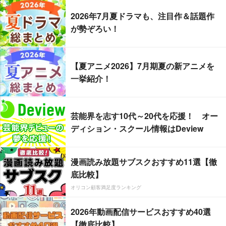
2026年7月夏ドラマも、注目作＆話題作
が勢ぞろい！
【夏アニメ2026】7月期夏の新アニメを
一挙紹介！
芸能界を志す10代～20代を応援！ オー
ディション・スクール情報はDeview
漫画読み放題サブスクおすすめ11選【徹
底比較】
オリコン顧客満足度ランキング
2026年動画配信サービスおすすめ40選
【徹底比較】