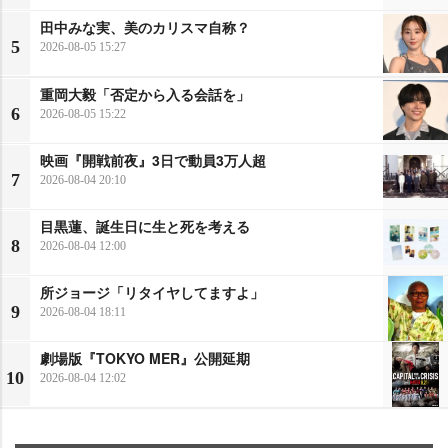
田中みな実、美のカリスマ自称？
5
2026-08-05 15:27
重岡大毅「否定から入る会話を」
6
2026-08-05 15:22
映画『開戦前夜』3日で動員3万人超
7
2026-08-04 20:10
目黒蓮、誕生日に生と死を考える
8
2026-08-04 12:00
所ジョージ「リタイヤしてますよ」
9
2026-08-04 18:11
劇場版『TOKYO MER』公開延期
10
2026-08-04 12:02