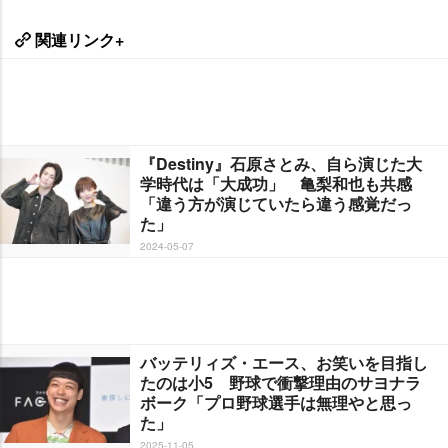
関連リンク+
『Destiny』石原さとみ、自ら演じた大
学時代は「大成功」 亀梨和也も共感
「違う方が演じていたら違う感覚だっ
た」
2024-05-07
バッテリィズ・エース、お笑いを目指し
たのは小5 野球で衝撃理由のサヨナラ
ボーク「プロ野球選手は無理やと思っ
た」
2025-11-05