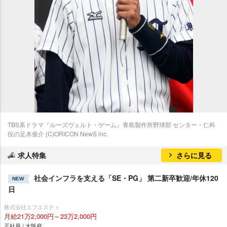
TBS系ドラマ『ルーズヴェルト・ゲーム』青島製作所野球部 センター・仁科
役の足木俊介 (C)ORICON NewS inc.
求人特集
さらに見る
社会インフラを支える「SE・PG」 第二新卒歓迎/年休120
NEW
日
株式会社エフエスティ
月給21万2,000円～23万2,000円
正社員 / 大阪府