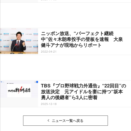
ニッポン放送、“パーフェクト継続
中”佐々木朗希投手の登板を速報 大泉
健斗アナが現地からリポート
2022-04-21
TBS『プロ野球戦力外通告』“22回目”の
放送決定 元アイドルを妻に持つ“坂本
勇人の後継者”ら3人に密着
2025-12-18
ニュース一覧へ戻る