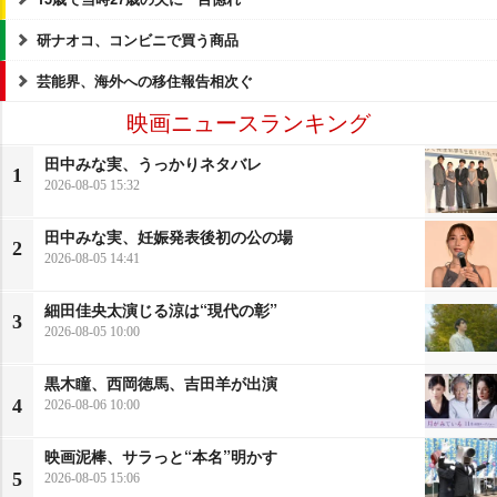
研ナオコ、コンビニで買う商品
芸能界、海外への移住報告相次ぐ
映画ニュースランキング
田中みな実、うっかりネタバレ
1
2026-08-05 15:32
田中みな実、妊娠発表後初の公の場
2
2026-08-05 14:41
細田佳央太演じる涼は“現代の彰”
3
2026-08-05 10:00
黒木瞳、西岡徳馬、吉田羊が出演
4
2026-08-06 10:00
映画泥棒、サラっと“本名”明かす
5
2026-08-05 15:06