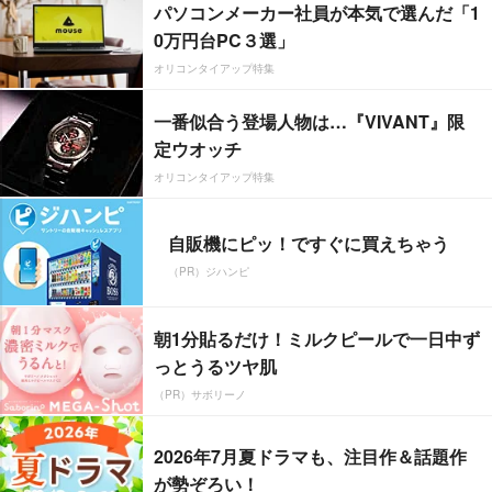
パソコンメーカー社員が本気で選んだ「1
0万円台PC３選」
オリコンタイアップ特集
一番似合う登場人物は…『VIVANT』限
定ウオッチ
オリコンタイアップ特集
自販機にピッ！ですぐに買えちゃう
（PR）ジハンピ
朝1分貼るだけ！ミルクピールで一日中ず
っとうるツヤ肌
（PR）サボリーノ
2026年7月夏ドラマも、注目作＆話題作
が勢ぞろい！