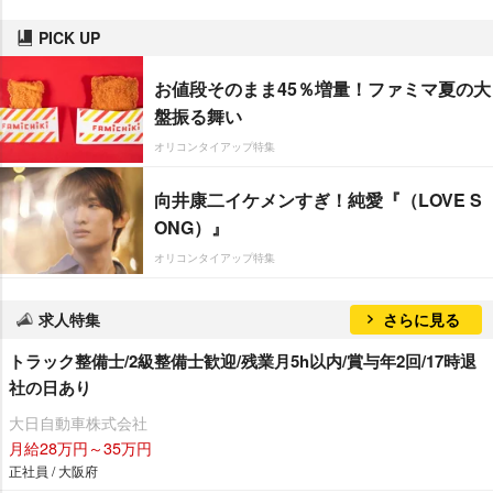
PICK UP
お値段そのまま45％増量！ファミマ夏の大
盤振る舞い
オリコンタイアップ特集
向井康二イケメンすぎ！純愛『（LOVE S
ONG）』
オリコンタイアップ特集
求人特集
さらに見る
トラック整備士/2級整備士歓迎/残業月5h以内/賞与年2回/17時退
社の日あり
大日自動車株式会社
月給28万円～35万円
正社員 / 大阪府