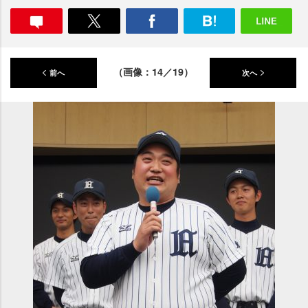
（画像：14／19）
前へ
次へ