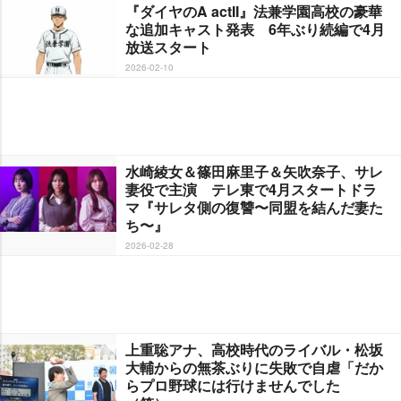
『ダイヤのA actII』法兼学園高校の豪華
な追加キャスト発表 6年ぶり続編で4月
放送スタート
2026-02-10
水崎綾女＆篠田麻里子＆矢吹奈子、サレ
妻役で主演 テレ東で4月スタートドラ
マ『サレタ側の復讐〜同盟を結んだ妻た
ち〜』
2026-02-28
上重聡アナ、高校時代のライバル・松坂
大輔からの無茶ぶりに失敗で自虐「だか
らプロ野球には行けませんでした