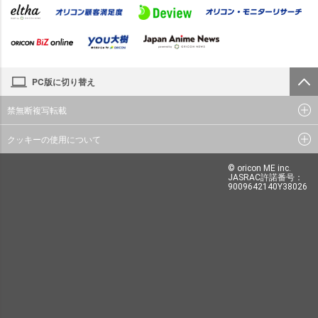
PC版に切り替え
禁無断複写転載
クッキーの使用について
© oricon ME inc.
JASRAC許諾番号：
9009642140Y38026