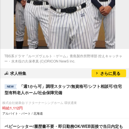
TBS系ドラマ『ルーズヴェルト・ゲーム』青島製作所野球部 控えキャッチャ
ー・水木役の久保孝真 (C)ORICON NewS inc.
求人特集
さらに見る
「週1から可」調理スタッフ/無資格可/シフト相談可/住宅
NEW
型有料老人ホーム/社会保障完備
株式会社健康会/ドクターナーシングホーム 環状通東
時給1,112円
アルバイト・パート / 北海道
ベビーシッター/履歴書不要・即日勤務OK/WEB面接で当日内定も