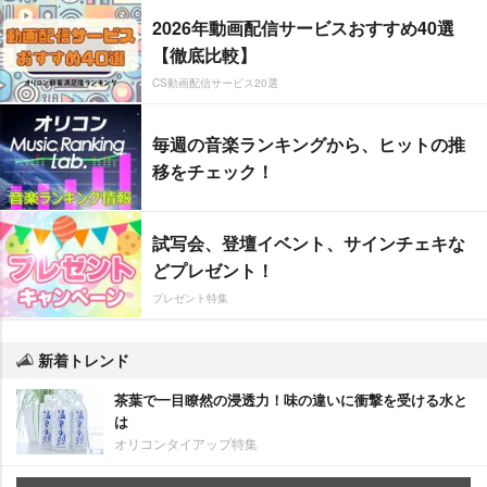
2026年動画配信サービスおすすめ40選
【徹底比較】
CS動画配信サービス20選
毎週の音楽ランキングから、ヒットの推
移をチェック！
試写会、登壇イベント、サインチェキな
どプレゼント！
プレゼント特集
新着トレンド
茶葉で一目瞭然の浸透力！味の違いに衝撃を受ける水と
は
オリコンタイアップ特集