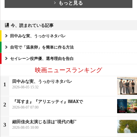
もっと見る
今、読まれている記事
田中みな実、うっかりネタバレ
自宅で「温泉卵」を簡単に作る方法
セイレーン役声優、選考理由を告白
映画ニュースランキング
田中みな実、うっかりネタバレ
1
2026-08-05 15:32
『耳すま』『アリエッティ』IMAXで
2
2026-08-07 07:00
細田佳央太演じる涼は“現代の彰”
3
2026-08-05 10:00