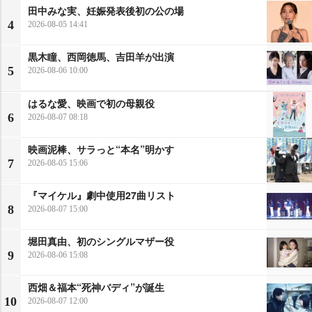
田中みな実、妊娠発表後初の公の場
4
2026-08-05 14:41
黒木瞳、西岡徳馬、吉田羊が出演
5
2026-08-06 10:00
はるな愛、映画で初の母親役
6
2026-08-07 08:18
映画泥棒、サラっと“本名”明かす
7
2026-08-05 15:06
『マイケル』劇中使用27曲リスト
8
2026-08-07 15:00
堀田真由、初のシングルマザー役
9
2026-08-06 15:08
西畑＆福本“死神バディ”が誕生
10
2026-08-07 12:00