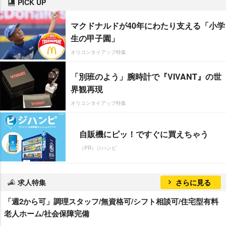
PICK UP
マクドナルドが40年にわたり支える「小学
生の甲子園」
オリコンタイアップ特集
「別班のよう」腕時計で『VIVANT』の世
界観再現
オリコンタイアップ特集
自販機にピッ！ですぐに買えちゃう
（PR）ジハンピ
求人特集
さらに見る
「週2から可」調理スタッフ/無資格可/シフト相談可/住宅型有料
老人ホーム/社会保障完備