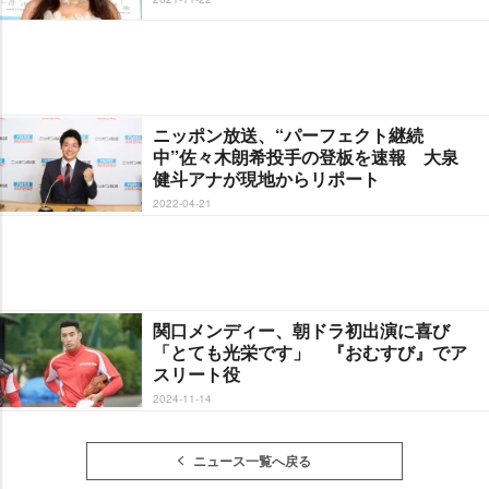
ニッポン放送、“パーフェクト継続
中”佐々木朗希投手の登板を速報 大泉
健斗アナが現地からリポート
2022-04-21
関口メンディー、朝ドラ初出演に喜び
「とても光栄です」 『おむすび』でア
スリート役
2024-11-14
ニュース一覧へ戻る