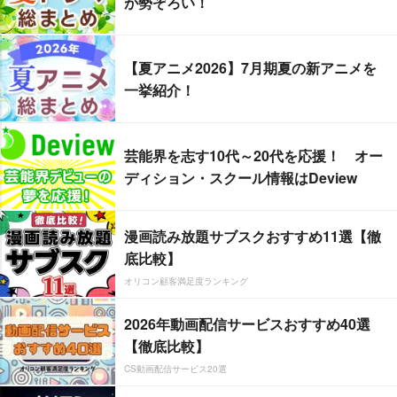
が勢ぞろい！
【夏アニメ2026】7月期夏の新アニメを
一挙紹介！
芸能界を志す10代～20代を応援！ オー
ディション・スクール情報はDeview
漫画読み放題サブスクおすすめ11選【徹
底比較】
オリコン顧客満足度ランキング
2026年動画配信サービスおすすめ40選
【徹底比較】
CS動画配信サービス20選