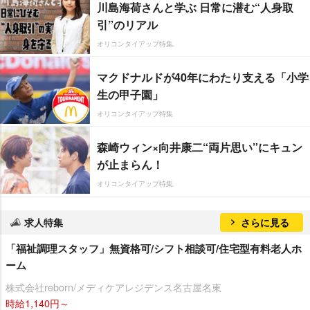
川島海荷さんと学ぶ 日常に潜む“人身取
引”のリアル
オリコンタイアップ特集
マクドナルドが40年にわたり支える「小学
生の甲子園」
オリコンタイアップ特集
森崎ウィン×向井康二“両片思い”にキュン
が止まらん！
オリコンタイアップ特集
求人特集
さらに見る
「福祉調理スタッフ」無資格可/シフト相談可/住宅型有料老人ホ
ーム
株式会社reborn/メディケアレジデンス名古屋名東
時給1,140円～