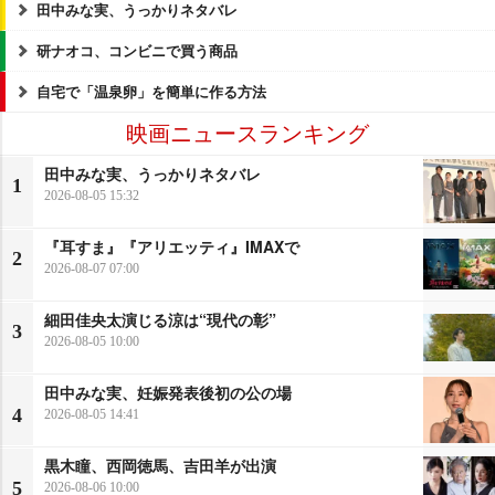
田中みな実、うっかりネタバレ
研ナオコ、コンビニで買う商品
自宅で「温泉卵」を簡単に作る方法
映画ニュースランキング
田中みな実、うっかりネタバレ
1
2026-08-05 15:32
『耳すま』『アリエッティ』IMAXで
2
2026-08-07 07:00
細田佳央太演じる涼は“現代の彰”
3
2026-08-05 10:00
田中みな実、妊娠発表後初の公の場
4
2026-08-05 14:41
黒木瞳、西岡徳馬、吉田羊が出演
5
2026-08-06 10:00