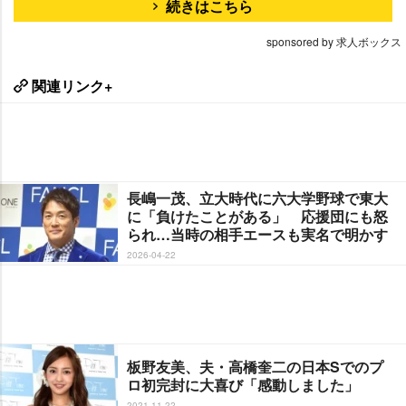
続きはこちら
sponsored by 求人ボックス
関連リンク+
長嶋一茂、立大時代に六大学野球で東大
に「負けたことがある」 応援団にも怒
られ…当時の相手エースも実名で明かす
2026-04-22
板野友美、夫・高橋奎二の日本Sでのプ
ロ初完封に大喜び「感動しました」
2021-11-22