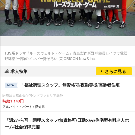
TBS系ドラマ『ルーズヴェルト・ゲーム』青島製作所野球部員とイツワ電器
野球部(一部)のメンバー勢ぞろい (C)ORICON NewS inc.
求人特集
さらに見る
「福祉調理スタッフ」無資格可/夜勤専従/高齢者住宅
NEW
医療法人悠山会/グランドファミリア赤池
時給1,140円
アルバイト・パート / 愛知県
「週2から可」調理スタッフ/無資格可/日勤のみ/住宅型有料老人ホ
ーム/社会保障完備