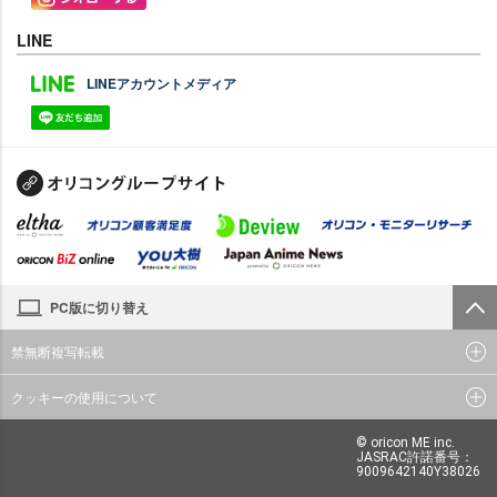
LINE
LINEアカウントメディア
PC版に切り替え
禁無断複写転載
クッキーの使用について
© oricon ME inc.
JASRAC許諾番号：
9009642140Y38026