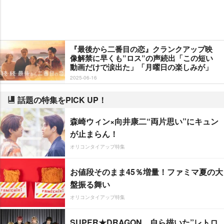
『最後から二番目の恋』クランクアップ映
像解禁に早くも”ロス”の声続出「この短い
動画だけで涙出た」「月曜日の楽しみが」
2025-06-16
話題の特集をPICK UP！
森崎ウィン×向井康二“両片思い”にキュン
が止まらん！
オリコンタイアップ特集
お値段そのまま45％増量！ファミマ夏の大
盤振る舞い
オリコンタイアップ特集
SUPER★DRAGON、自ら描いた”レトロ