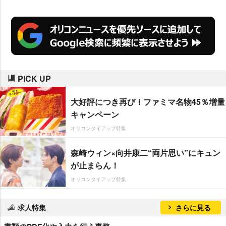
らレギュラー出演する益若は「ド
ラマ初出演の決定は本当に奇跡
で、今回の件はお母さんもすごく
喜んでくれました」とやる気満々
で挑んでいる。
PICK UP
大好評につき再び！ファミマ名物45％増量
キャンペーン
オリコンタイアップ特集
森崎ウィン×向井康二“両片思い”にキュン
が止まらん！
オリコンタイアップ特集
求人特集
さらに見る