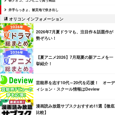
研ナオコ、コンビニで買う商品
井手らっきょ、被災地で炊き出し
オリコン インフォメーション
2026年7月夏ドラマも、注目作＆話題作が
勢ぞろい！
【夏アニメ2026】7月期夏の新アニメを一
挙紹介！
芸能界を志す10代～20代を応援！ オーデ
ィション・スクール情報はDeview
漫画読み放題サブスクおすすめ11選【徹底
比較】