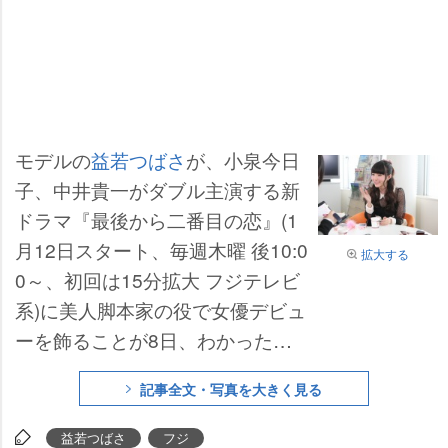
モデルの
益若つばさ
が、小泉今日
子、中井貴一がダブル主演する新
ドラマ『最後から二番目の恋』(1
月12日スタート、毎週木曜 後10:0
拡大する
0～、初回は15分拡大 フジテレビ
系)に美人脚本家の役で女優デビュ
ーを飾ることが8日、わかった。
主人公の45歳の独身女性が持って
記事全文・写真を大きく見る
いないものを全て持っている“今ど
きの若者”という役どころ。1話か
益若つばさ
フジ