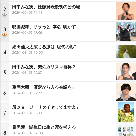
田中みな実、妊娠発表後初の公の場
2
2026-08-05 14:41
映画泥棒、サラっと“本名”明かす
3
2026-08-05 15:06
細田佳央太演じる涼は“現代の彰”
4
2026-08-05 10:00
田中みな実、美のカリスマ自称？
5
2026-08-05 15:27
重岡大毅「否定から入る会話を」
6
2026-08-05 15:22
所ジョージ「リタイヤしてますよ」
7
2026-08-04 18:11
目黒蓮、誕生日に生と死を考える
8
2026-08-04 12:00