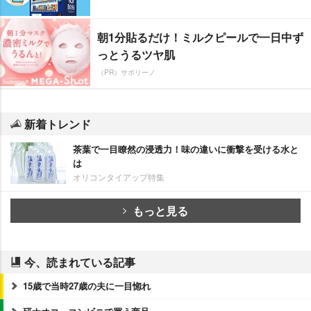
朝1分貼るだけ！ミルクピールで一日中ず
っとうるツヤ肌
（PR）サボリーノ
新着トレンド
茶葉で一目瞭然の浸透力！味の違いに衝撃を受ける水と
は
オリコンタイアップ特集
もっと見る
今、読まれている記事
15歳で当時27歳の夫に一目惚れ