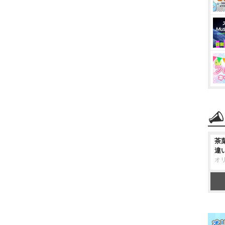
茶
違
オ