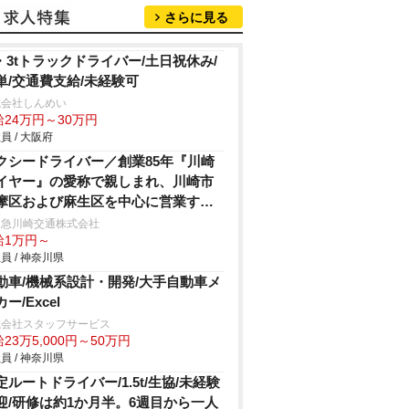
さらに見る
t・3tトラックドライバー/土日祝休み/
単/交通費支給/未経験可
式会社しんめい
給24万円～30万円
員 / 大阪府
クシードライバー／創業85年『川崎
イヤー』の愛称で親しまれ、川崎市
摩区および麻生区を中心に営業する
頼と実績のある小田急グループのタ
田急川崎交通株式会社
給1万円～
シー会社！
員 / 神奈川県
動車/機械系設計・開発/大手自動車メ
ー/Excel
式会社スタッフサービス
23万5,000円～50万円
員 / 神奈川県
定ルートドライバー/1.5t/生協/未経験
迎/研修は約1か月半。6週目から一人