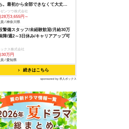
ち。最初から全部できなくて大丈
。by所長
Sゼンツウ株式会社
28万3,655円～
員 / 神奈川県
設警備スタッフ/未経験歓迎/月給30万
保障/週2～3日休み/キャリアアップ可
ニックス株式会社
給30万円
員 / 愛知県
続きはこちら
sponsored by 求人ボックス