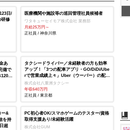
23日/
医療機関や施設等の巡回管理社員候補者
の研修
ワタキューセイモア株式会社 業務部
月給25万円～
正社員 / 神奈川県
金あ
タクシードライバー／未経験者の方も効率
アップ！「3つの配車アプリ・GO/DiDi/Ube
完備で
rで営業成績上々」Uber（ウーバー）の配車
120日
依頼日々増加！配車依頼がアプリでどんど
株式会社八重洲タクシー
ん入ります！小田急線・東急田園都市沿線
年収640万円
にお住まいの方必見☆ 未経験者の方も安
正社員 / 東京都
心「3ヶ月30万円給料保証」乗務員さん最優
先の職場環境！ 嬉しい待遇も盛りだくさん
♪「 経験者対象で入社20万円支給！」シフ
ロー&
PC初心者OK/スマホゲームのテスター/資格
トの相談も親身に対応！自分のペースで働
取得支援あり/未経験活躍
信を持
くことができますよ♪
0日超
株式会社GUM