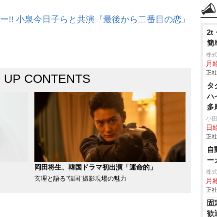
ー!! 小泉今日子らと共演『最後から二番目の恋』
2
簡
株
月
正社
K UP CONTENTS
タ
ハ
多
信
小
日
ク
正社
自
ーカ
岡田将生、韓国ドラマ初出演「運命的」
株
玄理と語る“韓国”撮影現場の魅力
月給
正社
固
歓