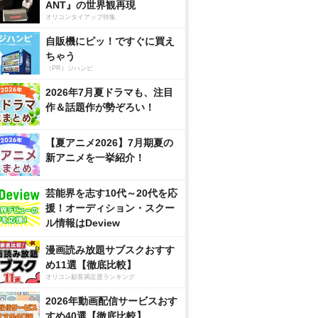
ANT』の世界観再現
オリコンタイアップ特集
自販機にピッ！ですぐに買え
ちゃう
（PR）ジハンピ
2026年7月夏ドラマも、注目
作＆話題作が勢ぞろい！
【夏アニメ2026】7月期夏の
新アニメを一挙紹介！
芸能界を志す10代～20代を応
援！オーディション・スクー
ル情報はDeview
漫画読み放題サブスクおすす
め11選【徹底比較】
オリコン顧客満足度ランキング
2026年動画配信サービスおす
すめ40選【徹底比較】