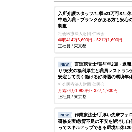
入所介護スタッフ/年収521万可&年休1
中途入職・ブランクがある方も安心
制度
社会医療法人財団 仁医会
年収414万6,600円～521万1,600円
正社員 / 東京都
言語聴覚士/賞与年2回・退職
NEW
り!充実の福利厚生と職員レストラン
安定して長く働ける好待遇の環境年休
超
社会医療法人財団 仁医会
月給24万1,900円～32万1,900円
正社員 / 東京都
作業療法士/手厚い先輩フォ
NEW
研修充実!教育不足の不安を解消し自
ってスキルアップできる環境年休12