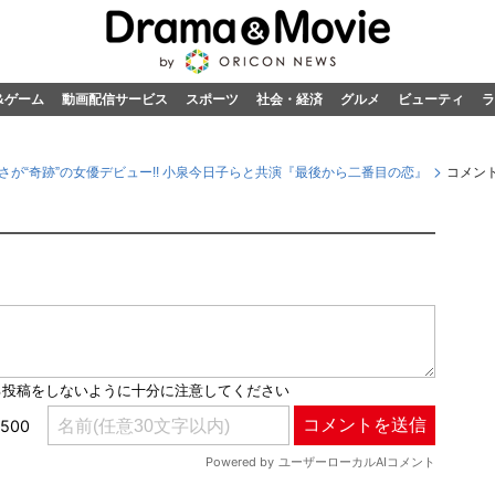
&ゲーム
動画配信サービス
スポーツ
社会・経済
グルメ
ビューティ
ラ
さが“奇跡”の女優デビュー!! 小泉今日子らと共演『最後から二番目の恋』
コメン