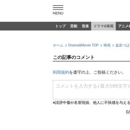
トップ
芸能
音楽
ドラマ&映画
アニメ
ホーム
Drama&Movie TOP
映画
益若つば
この記事のコメント
利用規約
を遵守の上、ご投稿ください。