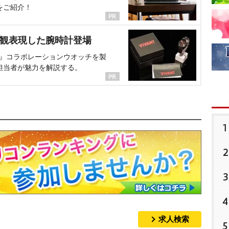
をご紹介！
界観表現した腕時計登場
NT』コラボレーションウオッチを製
担当者が魅力を解説する。
1
2
3
4
求人検索
5