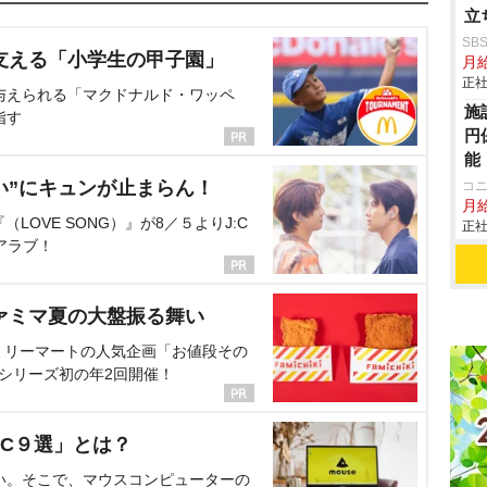
立
夫
SB
支える「小学生の甲子園」
月給
正社
与えられる「マクドナルド・ワッペ
施
指す
円
能
い”にキュンが止まらん！
コ
月
OVE SONG）』が8／５よりJ:C
正社
アラブ！
ァミマ夏の大盤振る舞い
ミリーマートの人気企画「お値段その
、シリーズ初の年2回開催！
C９選」とは？
い。そこで、マウスコンピューターの