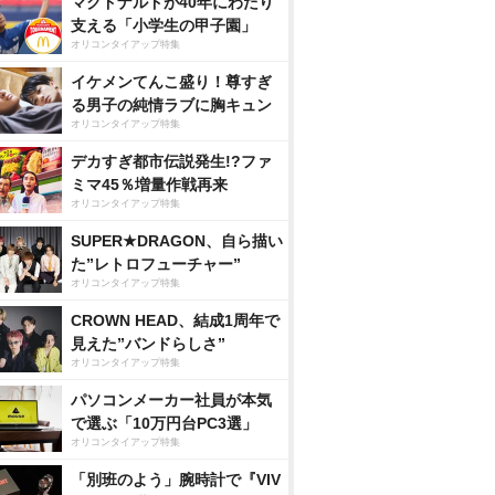
マクドナルドが40年にわたり
支える「小学生の甲子園」
オリコンタイアップ特集
イケメンてんこ盛り！尊すぎ
る男子の純情ラブに胸キュン
オリコンタイアップ特集
デカすぎ都市伝説発生!?ファ
ミマ45％増量作戦再来
オリコンタイアップ特集
SUPER★DRAGON、自ら描い
た”レトロフューチャー”
オリコンタイアップ特集
CROWN HEAD、結成1周年で
見えた”バンドらしさ”
オリコンタイアップ特集
パソコンメーカー社員が本気
で選ぶ「10万円台PC3選」
オリコンタイアップ特集
「別班のよう」腕時計で『VIV