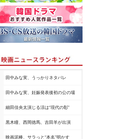
田中みな実、うっかりネタバレ
田中みな実、妊娠発表後初の公の場
細田佳央太演じる涼は“現代の彰”
黒木瞳、西岡徳馬、吉田羊が出演
映画泥棒、サラっと“本名”明かす