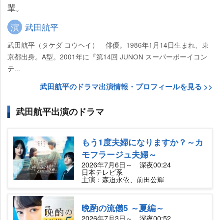
輩。
演
武田航平
武田航平（タケダ コウヘイ） 俳優。1986年1月14日生まれ、東
京都出身。A型。2001年に『第14回 JUNON スーパーボーイコン
テ...
武田航平のドラマ出演情報・プロフィールを見る >>
武田航平出演のドラマ
もう1度夫婦になりますか？～カ
モフラージュ夫婦～
2026年7月6日～ 深夜00:24
日本テレビ系
主演：森迫永依、前田公輝
晩酌の流儀5 ～夏編～
2026年7月3日～ 深夜00:52