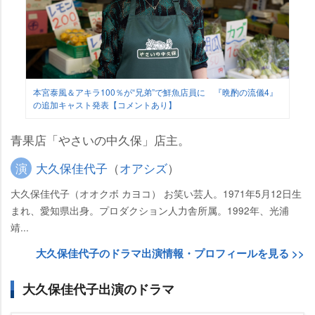
本宮泰風＆アキラ100％が“兄弟”で鮮魚店員に 『晩酌の流儀4』
の追加キャスト発表【コメントあり】
青果店「やさいの中久保」店主。
演
大久保佳代子
（
オアシズ
）
大久保佳代子（オオクボ カヨコ） お笑い芸人。1971年5月12日生
まれ、愛知県出身。プロダクション人力舎所属。1992年、光浦
靖...
大久保佳代子のドラマ出演情報・プロフィールを見る >>
大久保佳代子出演のドラマ