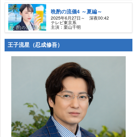
晩酌の流儀4 ～夏編～
2025年6月27日～ 深夜00:42
テレビ東京系
主演：栗山千明
王子流星（忍成修吾）