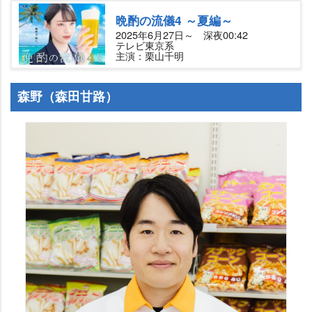
晩酌の流儀4 ～夏編～
2025年6月27日～ 深夜00:42
テレビ東京系
主演：栗山千明
森野（森田甘路）