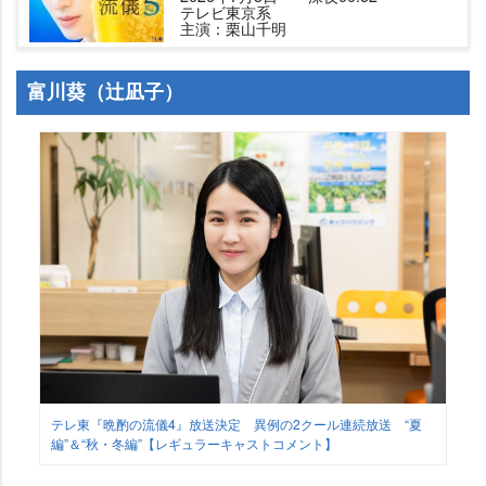
テレビ東京系
主演：栗山千明
富川葵（辻凪子）
テレ東『晩酌の流儀4』放送決定 異例の2クール連続放送 “夏
編”＆“秋・冬編”【レギュラーキャストコメント】