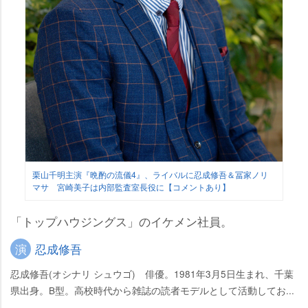
栗山千明主演『晩酌の流儀4』、ライバルに忍成修吾＆冨家ノリ
マサ 宮崎美子は内部監査室長役に【コメントあり】
「トップハウジングス」のイケメン社員。
演
忍成修吾
忍成修吾(オシナリ シュウゴ) 俳優。1981年3月5日生まれ、千葉
県出身。B型。高校時代から雑誌の読者モデルとして活動してお...