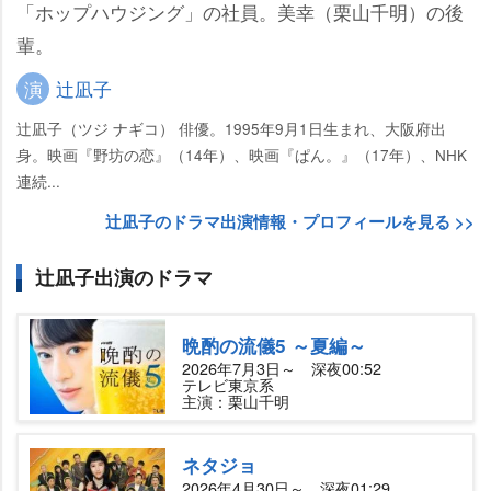
「ホップハウジング」の社員。美幸（栗山千明）の後
輩。
演
辻凪子
辻凪子（ツジ ナギコ） 俳優。1995年9月1日生まれ、大阪府出
身。映画『野坊の恋』（14年）、映画『ぱん。』（17年）、NHK
連続...
辻凪子のドラマ出演情報・プロフィールを見る >>
辻凪子出演のドラマ
晩酌の流儀5 ～夏編～
2026年7月3日～ 深夜00:52
テレビ東京系
主演：栗山千明
ネタジョ
2026年4月30日～ 深夜01:29