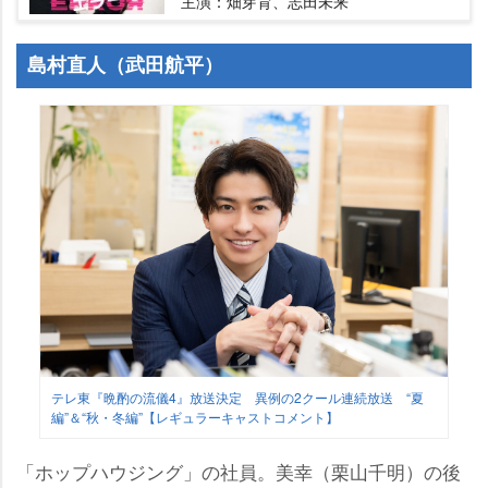
主演：畑芽育、志田未来
島村直人（武田航平）
テレ東『晩酌の流儀4』放送決定 異例の2クール連続放送 “夏
編”＆“秋・冬編”【レギュラーキャストコメント】
「ホップハウジング」の社員。美幸（栗山千明）の後