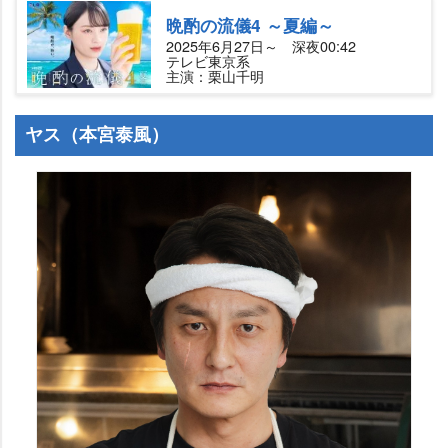
晩酌の流儀4 ～夏編～
2025年6月27日～ 深夜00:42
テレビ東京系
主演：栗山千明
ヤス（本宮泰風）