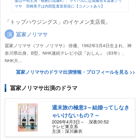
栗山千明主演『晩酌の流儀4』、ライバルに忍成修吾＆冨家ノリ
マサ 宮崎美子は内部監査室長役に【コメントあり】
「トップハウジングス」のイケメン支店長。
演
冨家ノリマサ
冨家ノリマサ（フケ ノリマサ） 俳優。1962年3月4日生まれ、神
奈川県出身。B型。NHK連続テレビ小説『おしん』（83年）、
NHK大...
冨家ノリマサのドラマ出演情報・プロフィールを見る >>
冨家ノリマサ出演のドラマ
週末旅の極意3～結婚ってしなき
ゃいけないもの？～
2026年4月3日～ 深夜00:52
テレビ東京系
主演：深川麻衣