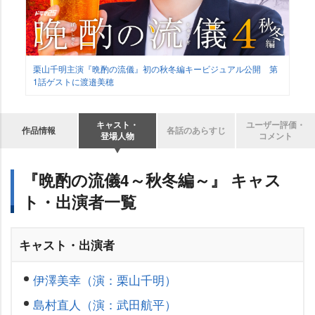
栗山千明主演『晩酌の流儀』初の秋冬編キービジュアル公開 第
1話ゲストに渡邉美穂
キャスト・
ユーザー評価・
作品情報
各話のあらすじ
登場人物
コメント
『晩酌の流儀4～秋冬編～』 キャス
ト・出演者一覧
キャスト・出演者
伊澤美幸（演：栗山千明）
島村直人（演：武田航平）