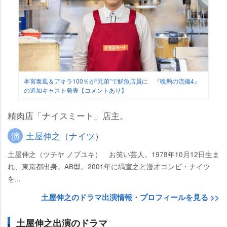
本宮泰風＆アキラ100％が“兄弟”で鮮魚店員に 『晩酌の流儀4』
の追加キャスト発表【コメントあり】
精肉店「ナイスミート」店主。
演
土屋伸之
（
ナイツ
）
土屋伸之（ツチヤ ノブユキ） お笑い芸人。1978年10月12日生ま
れ、東京都出身。AB型。2001年に塙宣之と漫才コンビ・ナイツ
を...
土屋伸之のドラマ出演情報・プロフィールを見る >>
土屋伸之出演のドラマ