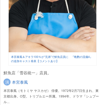
本宮泰風＆アキラ100％が“兄弟”で鮮魚店員に 『晩酌の流儀4』
の追加キャスト発表【コメントあり】
鮮魚店「雪谷統一」店員。
演
本宮泰風
本宮泰風（モトミヤ ヤスカゼ） 俳優。1972年2月7日生まれ、東
京都出身。O型。トリプルエー所属。1994年、ドラマ『シュプー
ル...