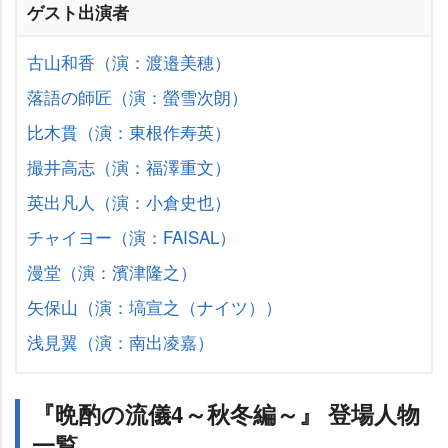
ゲスト出演者
古山和香（演：渡邉美穂）
落語の師匠（演：螢雪次朗）
比木貫（演：東根作寿英）
撮井高志（演：福澤重文）
英出凡人（演：小倉史也）
チャイヨー（演：FAISAL）
漫堂（演：濱津隆之）
矢保山（演：塙宣之（ナイツ））
浅見翼（演：南出凌嘉）
『晩酌の流儀4～秋冬編～』 登場人物
一覧