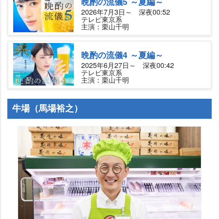
晩酌の流儀5 ～夏編～
2026年7月3日～ 深夜00:52
テレビ東京系
主演：栗山千明
晩酌の流儀4 ～夏編～
2025年6月27日～ 深夜00:42
テレビ東京系
主演：栗山千明
牛場（馬場裕之）