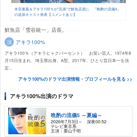
本宮泰風＆アキラ100％が“兄弟”で鮮魚店員に 『晩酌の流儀4』
の追加キャスト発表【コメントあり】
鮮魚店「雪谷統一」店長。
演
アキラ100%
アキラ100％（アキラヒャクパーセント） お笑い芸人。1974年8
月15日生まれ、埼玉県出身。A型。2017年、ひとり芸日本一を決
定...
アキラ100%のドラマ出演情報・プロフィールを見る >>
アキラ100%出演のドラマ
晩酌の流儀5 ～夏編～
2026年7月3日～ 深夜00:52
テレビ東京系
主演：栗山千明