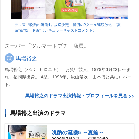
テレ東『晩酌の流儀4』放送決定 異例の2クール連続放送 “夏
編”＆“秋・冬編”【レギュラーキャストコメント】
スーパー「ツルマートプチ」店員。
演
馬場裕之
馬場裕之（ババ ヒロユキ） お笑い芸人。1979年3月22日生ま
れ、福岡県出身。 A型。1998年、秋山竜次、山本博と共にロバー
ト...
馬場裕之のドラマ出演情報・プロフィールを見る >>
馬場裕之出演のドラマ
晩酌の流儀5 ～夏編～
2026年7月3日～ 深夜00:52