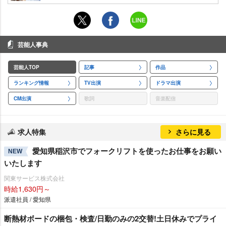
芸能人事典
芸能人TOP
記事
作品
ランキング情報
TV出演
ドラマ出演
CM出演
歌詞
音楽配信
求人特集
さらに見る
愛知県稲沢市でフォークリフトを使ったお仕事をお願い
NEW
いたします
関東サービス株式会社
時給1,630円～
派遣社員 / 愛知県
断熱材ボードの梱包・検査/日勤のみの2交替!土日休みでプライ