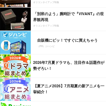
オリコンタイアップ特集
「別班のよう」腕時計で『VIVANT』の世
界観再現
オリコンタイアップ特集
自販機にピッ！ですぐに買えちゃう
（PR）ジハンピ
2026年7月夏ドラマも、注目作＆話題作が
勢ぞろい！
【夏アニメ2026】7月期夏の新アニメを一
挙紹介！