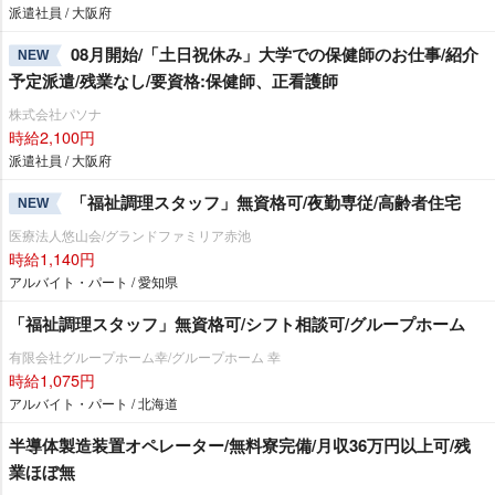
派遣社員 / 大阪府
08月開始/「土日祝休み」大学での保健師のお仕事/紹介
NEW
予定派遣/残業なし/要資格:保健師、正看護師
株式会社パソナ
時給2,100円
派遣社員 / 大阪府
「福祉調理スタッフ」無資格可/夜勤専従/高齢者住宅
NEW
医療法人悠山会/グランドファミリア赤池
時給1,140円
アルバイト・パート / 愛知県
「福祉調理スタッフ」無資格可/シフト相談可/グループホーム
有限会社グループホーム幸/グループホーム 幸
時給1,075円
アルバイト・パート / 北海道
半導体製造装置オペレーター/無料寮完備/月収36万円以上可/残
業ほぼ無