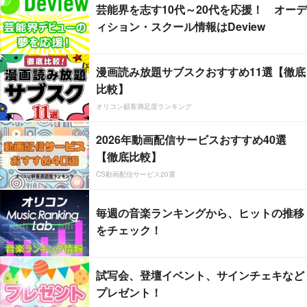
芸能界を志す10代～20代を応援！ オーデ
ィション・スクール情報はDeview
漫画読み放題サブスクおすすめ11選【徹底
比較】
オリコン顧客満足度ランキング
2026年動画配信サービスおすすめ40選
【徹底比較】
CS動画配信サービス20選
毎週の音楽ランキングから、ヒットの推移
をチェック！
試写会、登壇イベント、サインチェキなど
プレゼント！