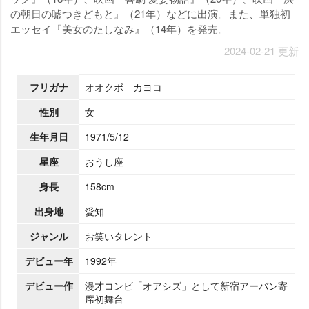
の朝日の嘘つきどもと』（21年）などに出演。また、単独初
エッセイ『美女のたしなみ』（14年）を発売。
2024-02-21 更新
フリガナ
オオクボ カヨコ
性別
女
生年月日
1971/5/12
星座
おうし座
身長
158cm
出身地
愛知
ジャンル
お笑いタレント
デビュー年
1992年
デビュー作
漫才コンビ「オアシズ」として新宿アーバン寄
席初舞台