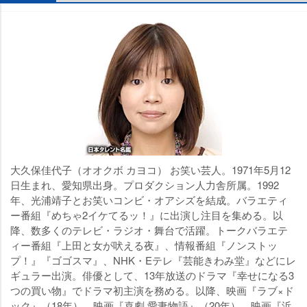
大久保佳代子（オオクボ カヨコ） お笑い芸人。1971年5月12
日生まれ、愛知県出身。プロダクション人力舎所属。1992
年、光浦靖子とお笑いコンビ・オアシズを結成。バラエティ
ー番組『めちゃ2イケてるッ！』に出演し注目を集める。以
降、数多くのテレビ・ラジオ・舞台で活躍。トークバラエテ
ィー番組『上田と女が吠える夜』、情報番組『ノンストッ
プ！』『ゴゴスマ』、NHK・Eテレ『芸能きわみ堂』などにレ
ギュラー出演。俳優として、13年放送のドラマ『幸せになる3
つの買い物』でドラマ初主演を務める。以降、映画『ラブ×ド
ック』（18年）、映画『喜劇 愛妻物語』（20年）、映画『浜