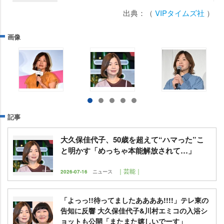
出典：（
VIPタイムズ社
）
画像
記事
大久保佳代子、50歳を超えて“ハマった”こ
と明かす「めっちゃ本能解放されて…」
｜芸能｜
2026-07-16
ニュース
「よっっ!!待ってましたああああ!!!!」テレ東の
告知に反響 大久保佳代子&川村エミコの入浴シ
ョットも公開「またまた嬉しいでーす」