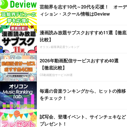
芸能界を志す10代～20代を応援！ オーデ
ィション・スクール情報はDeview
漫画読み放題サブスクおすすめ11選【徹底
比較】
オリコン顧客満足度ランキング
2026年動画配信サービスおすすめ40選
【徹底比較】
CS動画配信サービス20選
毎週の音楽ランキングから、ヒットの推移
をチェック！
試写会、登壇イベント、サインチェキなど
プレゼント！