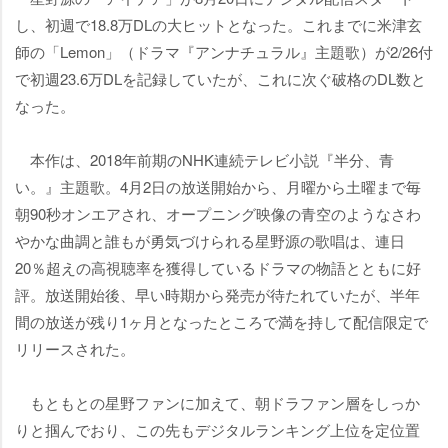
し、初週で18.8万DLの大ヒットとなった。これまでに米津玄
師の「Lemon」（ドラマ『アンナチュラル』主題歌）が2/26付
で初週23.6万DLを記録していたが、これに次ぐ破格のDL数と
なった。
本作は、2018年前期のNHK連続テレビ小説『半分、青
い。』主題歌。4月2日の放送開始から、月曜から土曜まで毎
朝90秒オンエアされ、オープニング映像の青空のようなさわ
かな曲調と誰もが勇気づけられる星野源の歌唱は、連日
20％超えの高視聴率を獲得しているドラマの物語とともに好
評。放送開始後、早い時期から発売が待たれていたが、半年
間の放送が残り1ヶ月となったところで満を持して配信限定で
リリースされた。
もともとの星野ファンに加えて、朝ドラファン層をしっか
りと掴んでおり、この先もデジタルランキング上位を定位置