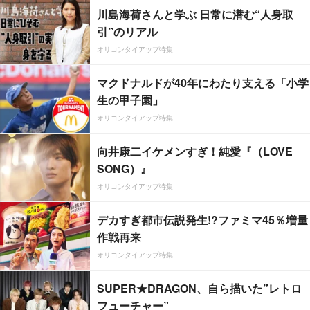
川島海荷さんと学ぶ 日常に潜む“人身取
引”のリアル
オリコンタイアップ特集
マクドナルドが40年にわたり支える「小学
生の甲子園」
オリコンタイアップ特集
向井康二イケメンすぎ！純愛『（LOVE
SONG）』
オリコンタイアップ特集
デカすぎ都市伝説発生!?ファミマ45％増量
作戦再来
オリコンタイアップ特集
SUPER★DRAGON、自ら描いた”レトロ
フューチャー”