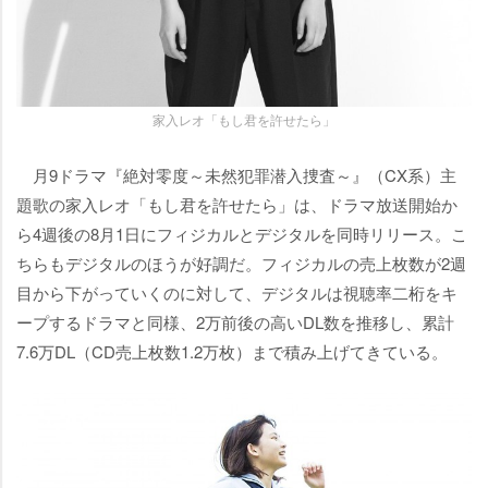
家入レオ「もし君を許せたら」
月9ドラマ『絶対零度～未然犯罪潜入捜査～』（CX系）主
題歌の家入レオ「もし君を許せたら」は、ドラマ放送開始か
ら4週後の8月1日にフィジカルとデジタルを同時リリース。こ
ちらもデジタルのほうが好調だ。フィジカルの売上枚数が2週
目から下がっていくのに対して、デジタルは視聴率二桁をキ
ープするドラマと同様、2万前後の高いDL数を推移し、累計
7.6万DL（CD売上枚数1.2万枚）まで積み上げてきている。