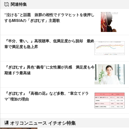
関連特集
“泣ける”と話題 抜群の相性でドラマヒットを後押し
するMISIAの「ぎぼむす」主題歌
『半分、青い。』高視聴率、低満足度から脱却 最終
章で満足度も急上昇
『ぎぼむす』異色“義母”に女性層が共感 満足度も今
期連ドラ最高値
『ぎぼむす』『高嶺の花』など多数、“章立てドラ
マ”増加の理由
オリコンニュース イチオシ特集