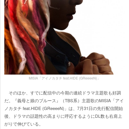
MISIA「アイノカタチ feat.HIDE (GReeeeN)」
そのほか、すでに配信中の今期の連続ドラマ主題歌も好調
だ。『義母と娘のブルース』（TBS系）主題歌のMISIA「アイ
ノカタチ feat.HIDE (GReeeeN)」は、7月31日の先行配信開始
後、ドラマの話題性の高まりに呼応するようにDL数も右肩上
がりで伸びている。