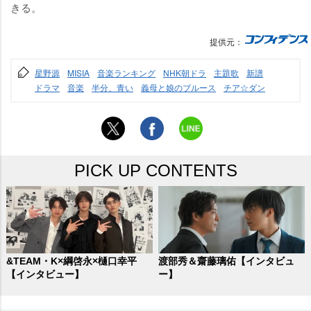
きる。
提供元：
星野源
MISIA
音楽ランキング
NHK朝ドラ
主題歌
新譜
ドラマ
音楽
半分、青い
義母と娘のブルース
チア☆ダン
PICK UP CONTENTS
&TEAM・K×綱啓永×樋口幸平
渡部秀＆齋藤璃佑【インタビュ
【インタビュー】
ー】