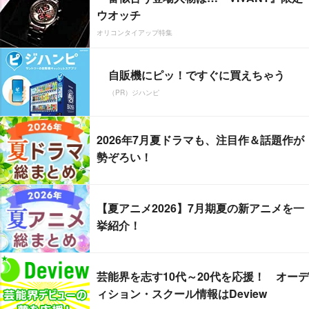
ウオッチ
オリコンタイアップ特集
自販機にピッ！ですぐに買えちゃう
（PR）ジハンピ
2026年7月夏ドラマも、注目作＆話題作が
勢ぞろい！
【夏アニメ2026】7月期夏の新アニメを一
挙紹介！
芸能界を志す10代～20代を応援！ オーデ
ィション・スクール情報はDeview