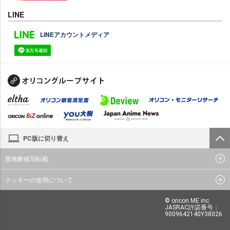
LINE
LINEアカウントメディア
PC版に切り替え
禁無断複写転載
クッキーの使用について
© oricon ME inc.
JASRAC許諾番号：
9009642140Y38026