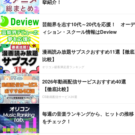
挙紹介！
芸能界を志す10代～20代を応援！ オーデ
ィション・スクール情報はDeview
漫画読み放題サブスクおすすめ11選【徹底
比較】
オリコン顧客満足度ランキング
2026年動画配信サービスおすすめ40選
【徹底比較】
CS動画配信サービス20選
毎週の音楽ランキングから、ヒットの推移
をチェック！