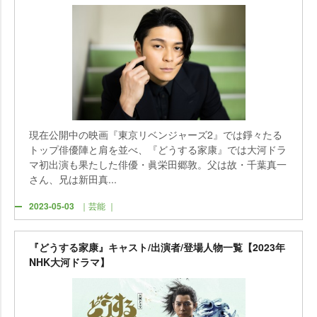
現在公開中の映画『東京リベンジャーズ2』では錚々たる
トップ俳優陣と肩を並べ、『どうする家康』では大河ドラ
マ初出演も果たした俳優・眞栄田郷敦。父は故・千葉真一
さん、兄は新田真...
2023-05-03
｜芸能 ｜
『どうする家康』キャスト/出演者/登場人物一覧【2023年
NHK大河ドラマ】