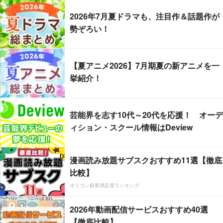
2026年7月夏ドラマも、注目作＆話題作が
勢ぞろい！
【夏アニメ2026】7月期夏の新アニメを一
挙紹介！
芸能界を志す10代～20代を応援！ オーデ
ィション・スクール情報はDeview
漫画読み放題サブスクおすすめ11選【徹底
比較】
オリコン顧客満足度ランキング
2026年動画配信サービスおすすめ40選
【徹底比較】