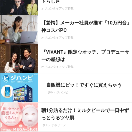
ドらしさ”
オリコンタイアップ特集
【驚愕】メーカー社員が推す「10万円台」
神コスパPC
オリコンタイアップ特集
『VIVANT』限定ウオッチ、プロデューサ
ーの感想は
オリコンタイアップ特集
自販機にピッ！ですぐに買えちゃう
（PR）ジハンピ
朝1分貼るだけ！ミルクピールで一日中ず
っとうるツヤ肌
（PR）サボリーノ