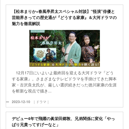
【松本まりか×春風亭昇太スペシャル対談】“怪演”俳優と
芸能界きっての歴史通が『どうする家康』＆大河ドラマの
魅力を徹底解説
12月17日にいよいよ最終回を迎える大河ドラマ『どう
する家康』。さまざまなテレビドラマを手掛けてきた脚本
家・古沢良太氏が、厳しい選択続きだった徳川家康の生涯
を斬新な視点で描き...
2023-12-10
｜ドラマ｜
デビュー4年で飛躍の眞栄田郷敦、兄弟関係に変化「やっ
ぱり兄貴ってすげーなと」