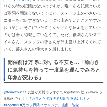
りあの時の記憶はないのですが、唯一ある記憶といえ
ば歌詞を間違えないようにと、ステージ上の小さいモ
ニターをバレすぎないように沢山みていたことですか
ね（笑）。そこにいた皆さんがどんな反応をしていた
のかは全く認識していなくて、ただ、祇園さんやスマ
イルさん、スタッフの皆さんが沢山盛り上げてくれて
いて、芸人さんの偉大さを感じました。
開催前は万博に対する不安も…「前向き
に気持ちを持って一度足を運んでみると
印象が変わる」
@tomozou111
友達が万博カラオケでTogetherを歌うwwww フ
ル動画です！！
#カラオケ
#万博
#大阪万博
#よしもと
#Together
#万カラ界隈
? オリジナル楽曲 - 智象