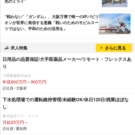
先のミライ”
“戦わない”「ガンダム」、大阪万博で唯一のIPパビリ
オンが世界に発信する意義「戦いのためのモビルスー
ツではない、平和のための活用を」
求人特集
さらに見る
日用品の品質保証/大手医薬品メーカー/リモート・フレックスあ
り
小林製薬株式会社
年収600万円～900万円
正社員 / 大阪府
下水処理場での運転維持管理/未経験OK/休日120日/残業ほぼな
し
株式会社アイ・メッツ
月給23万円～
正社員 / 愛知県