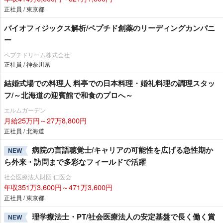
正社員 / 東京都
バイオフィジックス解析/ペプチド創薬のリーディングカンパニ
ー
ペプチドリーム株式会社
正社員 / 神奈川県
結婚式場での料理人 料亭での日本料理・婚礼料理の調理スタッ
フ/～北海道の迎賓館で和食のプロへ～
エルムガーデン
月給25万円～27万8,800円
正社員 / 北海道
病院の言語聴覚士/キャリアの可能性を広げる急性期か
NEW
ら外来・訪問まで多彩なフィールドで活躍
社会医療法人財団 仁医会
年収351万3,600円～471万3,600円
正社員 / 東京都
理学療法士・PT/社会医療法人の安定基盤で長く働く賞
NEW