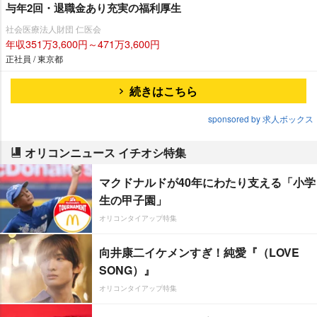
与年2回・退職金あり充実の福利厚生
社会医療法人財団 仁医会
年収351万3,600円～471万3,600円
正社員 / 東京都
続きはこちら
sponsored by 求人ボックス
オリコンニュース イチオシ特集
マクドナルドが40年にわたり支える「小学
生の甲子園」
オリコンタイアップ特集
向井康二イケメンすぎ！純愛『（LOVE
SONG）』
オリコンタイアップ特集