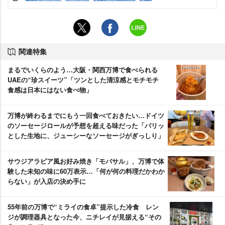
関連特集
まるでいくらのよう…大阪・関西万博で食べられる
UAEの“珍スイーツ”「ツンとした清涼感とモチモチ
食感は日本にはない食べ物」
万博が終わるまでにもう一回食べておきたい…ドイツ
のソーセージロールが予想を超える味だった「パリッ
とした生地に、ジューシーなソーセージがぎっしり」
サウジアラビア風お好み焼き「モバサル」、万博で体
験した未知の味に60万表示…「何が何の料理だかわか
らない」が入店の決め手に
55年前の万博で“ミライの食卓”提示した冷食 レン
ジが調理器具となった今、ニチレイが見据える“その