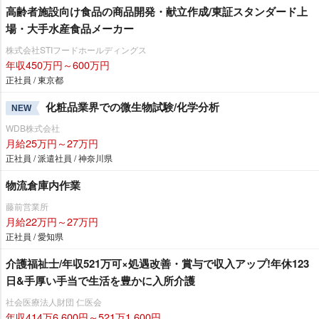
高齢者施設向け食品の商品開発・献立作成/東証スタンダード上
場・大手水産食品メーカー
株式会社STIフードホールディングス
年収450万円～600万円
正社員 / 東京都
化粧品業界での微生物試験/化学分析
NEW
WDB株式会社
月給25万円～27万円
正社員 / 派遣社員 / 神奈川県
物流倉庫内作業
藤前営業所
月給22万円～27万円
正社員 / 愛知県
介護福祉士/年収521万可×処遇改善・賞与で収入アップ!年休123
日&手厚い手当で生活を豊かに入所介護
社会医療法人財団 仁医会
年収414万6,600円～521万1,600円