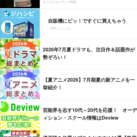
オリコンタイアップ特集
自販機にピッ！ですぐに買えちゃう
（PR）ジハンピ
2026年7月夏ドラマも、注目作＆話題作が
勢ぞろい！
【夏アニメ2026】7月期夏の新アニメを一
挙紹介！
芸能界を志す10代～20代を応援！ オーデ
ィション・スクール情報はDeview