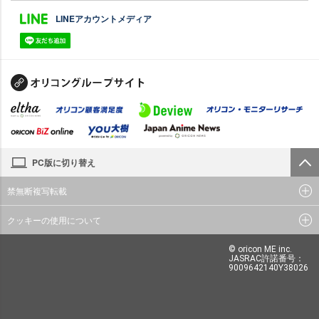
LINEアカウントメディア
PC版に切り替え
禁無断複写転載
クッキーの使用について
© oricon ME inc.
JASRAC許諾番号：
9009642140Y38026