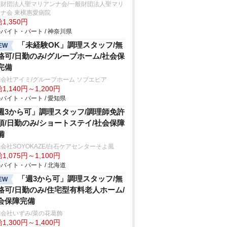
般財団法人聖マリアンナ会/一般財団法人聖マリ
ナ会 東横惠愛病院
1,350円
バイト・パート / 神奈川県
「未経験OK」調理スタッフ/無
EW
格可/日勤のみ/グループホーム/社会保
完備
会社アイミ/グループホーム ソブエピア
1,140円～1,200円
バイト・パート / 愛知県
週3から可」調理スタッフ/調理師免許
須/日勤のみ/ショートステイ/社会保障
備
会社SOYOKAZE/白石ケアセンターそよ風
1,075円～1,100円
バイト・パート / 北海道
「週3から可」調理スタッフ/無
EW
格可/日勤のみ/住宅型有料老人ホーム/
会保障完備
会社いずみ/菜の花葛飾
1,300円～1,400円