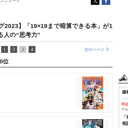
ンニュース
023】「19×19まで暗算できる本」が1
る人の“思考力”
1
2
3
4
次のページ
0位
歯
ハ
時給
アル
「
相