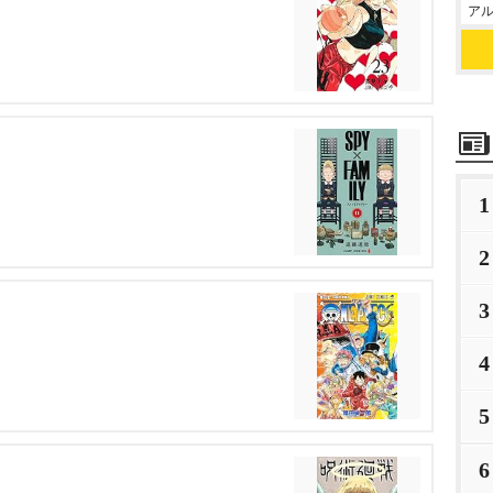
アル
1
2
3
4
5
6