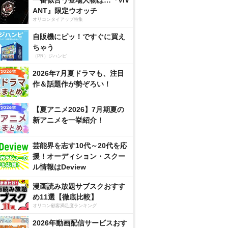
一番似合う登場人物は…『VIV
ANT』限定ウオッチ
オリコンタイアップ特集
自販機にピッ！ですぐに買え
ちゃう
（PR）ジハンピ
2026年7月夏ドラマも、注目
作＆話題作が勢ぞろい！
【夏アニメ2026】7月期夏の
新アニメを一挙紹介！
芸能界を志す10代～20代を応
援！オーディション・スクー
ル情報はDeview
漫画読み放題サブスクおすす
め11選【徹底比較】
オリコン顧客満足度ランキング
2026年動画配信サービスおす