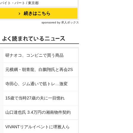
バイト・パート / 東京都
続きはこちら
sponsored by 求人ボックス
研ナオコ、コンビニで買う商品
元横綱・朝青龍、白鵬翔氏と再会2S
寺田心、ジム通いで筋トレ…激変
15歳で当時27歳の夫に一目惚れ
山口達也氏 3.4万円の湘南物件契約
VIVANTリアルイベントに堺雅人ら