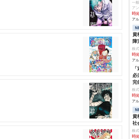
一
アン
時給
アル
N
資
障
株式
時給
アル
「
必
完
株式
時給
アル
N
資
社
株式
時給