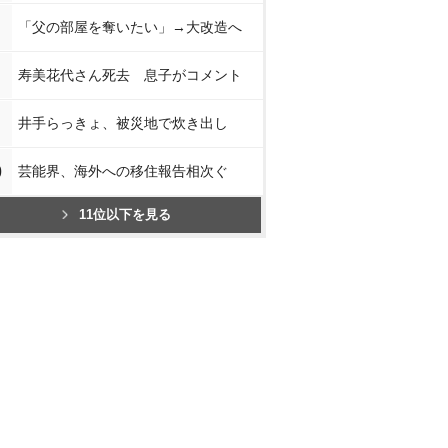
「父の部屋を奪いたい」→大改造へ
寿美花代さん死去 息子がコメント
井手らっきょ、被災地で炊き出し
0
芸能界、海外への移住報告相次ぐ
11位以下を見る