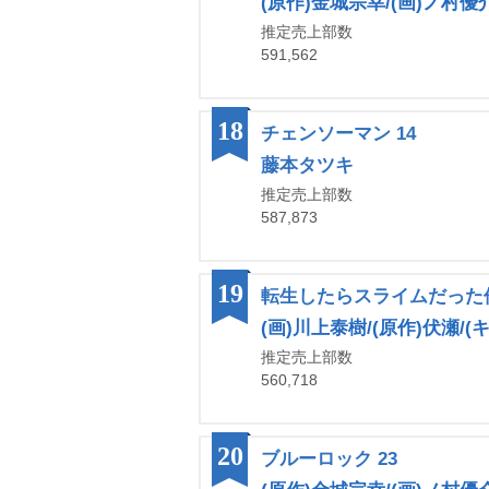
(原作)金城宗幸/(画)ノ村優
推定売上部数
591,562
18
チェンソーマン 14
藤本タツキ
推定売上部数
587,873
19
転生したらスライムだった件
(画)川上泰樹/(原作)伏瀬
推定売上部数
560,718
20
ブルーロック 23