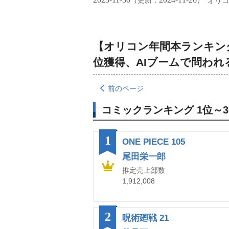
（更新：
）
オリコ
【オリコン年間本ランキング2
位獲得、AIブームで問われ
前のページ
コミックランキング 1位～3
1
ONE PIECE 105
尾田栄一郎
推定売上部数
1,912,008
2
呪術廻戦 21