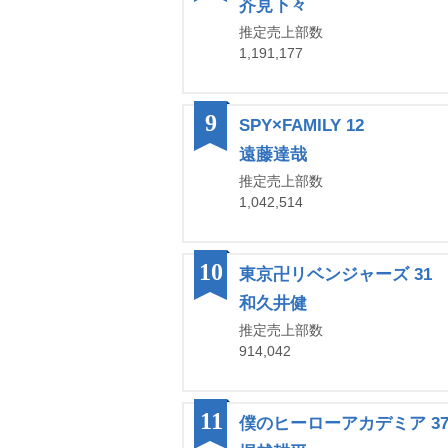
芥見下々
推定売上部数
1,191,177
9
SPY×FAMILY 12
遠藤達哉
推定売上部数
1,042,514
10
東京卍リベンジャーズ 31
和久井健
推定売上部数
914,042
11
僕のヒーローアカデミア 3