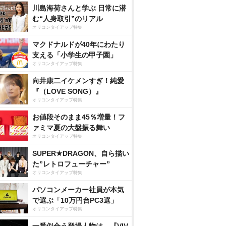
川島海荷さんと学ぶ 日常に潜
む“人身取引”のリアル
オリコンタイアップ特集
マクドナルドが40年にわたり
支える「小学生の甲子園」
オリコンタイアップ特集
向井康二イケメンすぎ！純愛
『（LOVE SONG）』
オリコンタイアップ特集
お値段そのまま45％増量！フ
ァミマ夏の大盤振る舞い
オリコンタイアップ特集
SUPER★DRAGON、自ら描い
た”レトロフューチャー”
オリコンタイアップ特集
パソコンメーカー社員が本気
で選ぶ「10万円台PC3選」
オリコンタイアップ特集