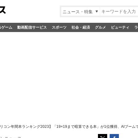
ニュース・特集
&ゲーム
動画配信サービス
スポーツ
社会・経済
グルメ
ビューティ
ラ
リコン年間本ランキング2023】「19×19まで暗算できる本」が1位獲得、AIブーム