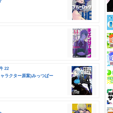
介
 22
/(キャラクター原案)みっつばー