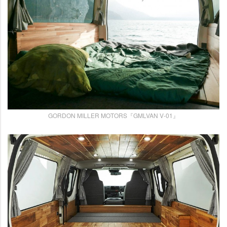
GORDON MILLER MOTORS『GMLVAN V-01』