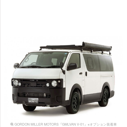
GORDON MILLER MOTORS『GMLVAN V-01』※オプション装着車