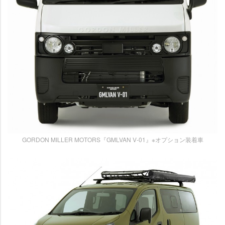
GORDON MILLER MOTORS『GMLVAN V-01』※オプション装着車