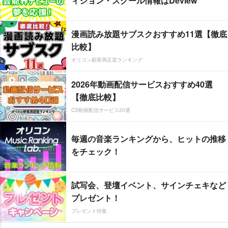
ィション・スクール情報はDeview
漫画読み放題サブスクおすすめ11選【徹底
比較】
オリコン顧客満足度ランキング
2026年動画配信サービスおすすめ40選
【徹底比較】
CS動画配信サービス20選
毎週の音楽ランキングから、ヒットの推移
をチェック！
試写会、登壇イベント、サインチェキなど
プレゼント！
プレゼント特集