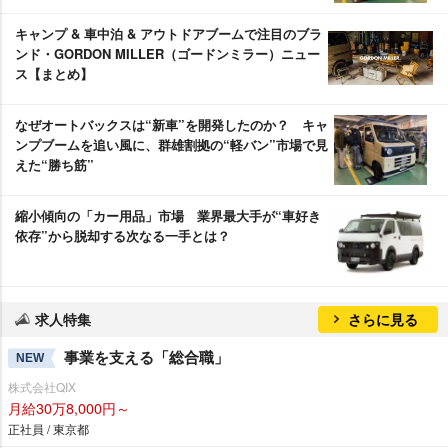
キャンプ & 車中泊 & アウトドアブームで注目のブラ
ンド・GORDON MILLER（ゴードンミラー）ニュー
ス【まとめ】
なぜオートバックスは“新車”を開発したのか？ キャ
ンプブームを追い風に、群雄割拠の“軽バン”市場で見
えた“勝ち筋”
縮小傾向の「カー用品」市場 業界最大手が“車好き
依存”から脱却する次なる一手とは？
求人特集
さらに見る
事業を支える「総合職」
NEW
株式会社QIX
月給30万8,000円～
正社員 / 東京都