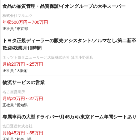
食品の品質管理・品質保証/イオングループの大手スーパー
株式会社マルエツ
年収500万円～700万円
正社員 / 東京都
トヨタ正規ディーラーの販売アシスタント/ノルマなし/第二新卒
歓迎/残業月10時間
ネッツトヨタニューリー北大阪株式会社 箕面小野原店
月給20万円～25万円
正社員 / 大阪府
物流サービスの営業
名古屋営業所
月給22万円～27万円
正社員 / 愛知県
専属車両の大型ドライバー/月45万可/東京ドーム年間シートあり
宮田運送株式会社
月給45万円～55万円
正社員 / 神奈川県