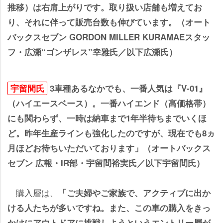
推移）は右肩上がりです。取り扱い店舗も増えてお
り、それに伴って販売台数も伸びています。（オート
バックスセブン GORDON MILLER KURAMAEスタッ
フ・広瀬“ゴンザレス”幸雅氏／以下広瀬氏）
宇留間氏
3車種あるなかでも、一番人気は『V-01』
（ハイエースベース）。一番ハイエンド（高価格帯）
にも関わらず、一時は納車まで1年半待ちまでいくほ
ど。昨年生産ラインも強化したのですが、現在でも8ヵ
月ほどお待ちいただいております」（オートバックス
セブン 広報・IR部・宇留間裕実氏／以下宇留間氏）
購入層は、
「ご夫婦やご家族で、アクティブに出か
ける人たちが多いですね。また、この車の購入をきっ
かけにアウトドアに挑戦しようというエントリー層が