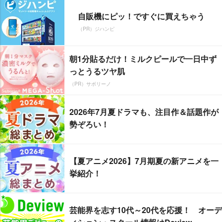
自販機にピッ！ですぐに買えちゃう
（PR）ジハンピ
朝1分貼るだけ！ミルクピールで一日中ず
っとうるツヤ肌
（PR）サボリーノ
2026年7月夏ドラマも、注目作＆話題作が
勢ぞろい！
【夏アニメ2026】7月期夏の新アニメを一
挙紹介！
芸能界を志す10代～20代を応援！ オーデ