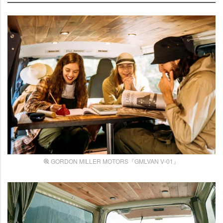
GORDON MILLER MOTORS『GMLVAN V-01』