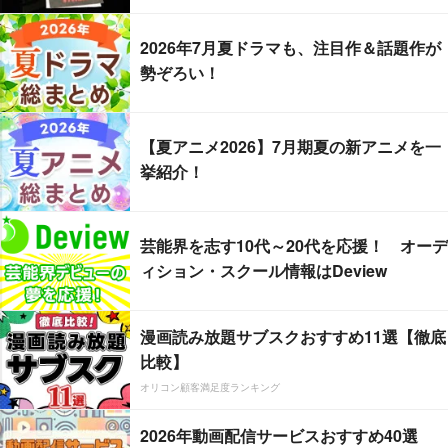
2026年7月夏ドラマも、注目作＆話題作が
勢ぞろい！
【夏アニメ2026】7月期夏の新アニメを一
挙紹介！
芸能界を志す10代～20代を応援！ オーデ
ィション・スクール情報はDeview
漫画読み放題サブスクおすすめ11選【徹底
比較】
オリコン顧客満足度ランキング
2026年動画配信サービスおすすめ40選