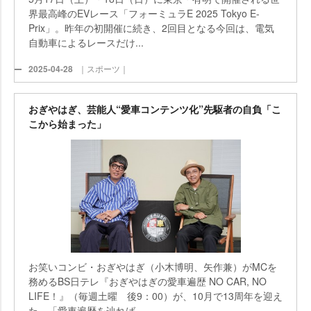
界最高峰のEVレース「フォーミュラE 2025 Tokyo E-
Prix」。昨年の初開催に続き、2回目となる今回は、電気
自動車によるレースだけ...
2025-04-28
｜スポーツ｜
おぎやはぎ、芸能人“愛車コンテンツ化”先駆者の自負「こ
こから始まった」
お笑いコンビ・おぎやはぎ（小木博明、矢作兼）がMCを
務めるBS日テレ『おぎやはぎの愛車遍歴 NO CAR, NO
LIFE！』（毎週土曜 後9：00）が、10月で13周年を迎え
た。「愛車遍歴を辿れば...