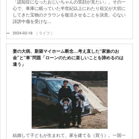
「認知症になったおじいちゃんの笑顔が見たい」。その一
心で、車庫に眠っていた半世紀以上にわたり祖父が大切に
してきた宝物のクラウンを復活させることを決意。心ない
誹謗中傷を受けな...
2024-02-18
｜ライフ｜
妻の大病、新築マイホーム断念…考え直した“家族のお
金”と“車”問題「ローンのために楽しいことを諦めるのは
違う」
結婚して子どもが生まれて、家を建てる（買う）。一国一