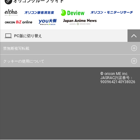
PC版に切り替え
禁無断複写転載
クッキーの使用について
© oricon ME inc.
JASRAC許諾番号：
9009642140Y38026