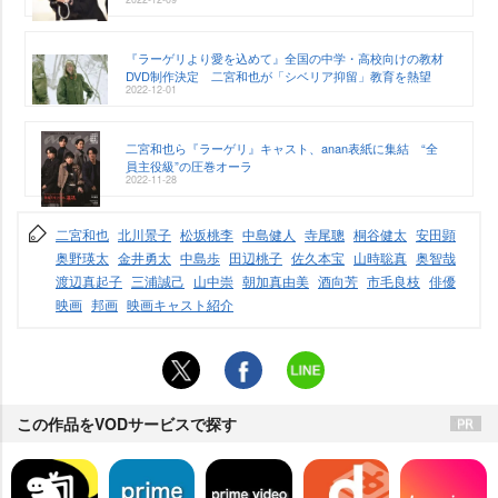
『ラーゲリより愛を込めて』全国の中学・高校向けの教材
DVD制作決定 二宮和也が「シベリア抑留」教育を熱望
2022-12-01
二宮和也ら『ラーゲリ』キャスト、anan表紙に集結 “全
員主役級”の圧巻オーラ
2022-11-28
二宮和也
北川景子
松坂桃李
中島健人
寺尾聰
桐谷健太
安田顕
奥野瑛太
金井勇太
中島歩
田辺桃子
佐久本宝
山時聡真
奥智哉
渡辺真起子
三浦誠己
山中崇
朝加真由美
酒向芳
市毛良枝
俳優
映画
邦画
映画キャスト紹介
この作品をVODサービスで探す