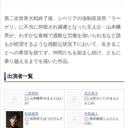
第二次世界大戦終了後、シベリアの強制収容所「ラー
ゲリ」に不当に抑留され捕虜となった主人公・山本幡
男が、わずかな食糧で過酷な労働を強いられるなど誰
もが絶望するような残酷な状況下において、生きるこ
とへの希望を捨てず、仲間たちを励まし続け、ともに
乗り越えるまでを描いた作品。
出演者一覧
二宮和也
北川景子
山本幡男(やまもとはた
山本モジミ(やまもと
役
役
お)
もじみ)
松坂桃李
中島健人
松田研三(まつだけんぞ
新谷健雄(しんたにた
役
役
う)
けお)