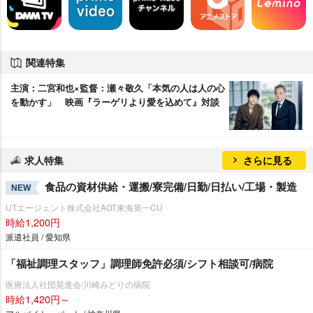
関連特集
主演：二宮和也×監督：瀬々敬久「本気の人は人の心
を動かす」 映画『ラーゲリより愛を込めて』対談
求人特集
さらに見る
食品の資材供給・運搬/寮完備/日勤/日払い/工場・製造
NEW
UTエージェント株式会社AGT東海第一CU
時給1,200円
派遣社員 / 愛知県
「福祉調理スタッフ」調理師免許必須/シフト相談可/病院
医療法人社団晃進会/川崎みどりの病院
時給1,420円～