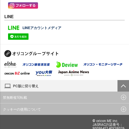
LINE
LINEアカウントメディア
PC版に切り替え
禁無断複写転載
クッキーの使用について
© oricon ME inc.
JASRAC許諾番号：
9009642140Y38026