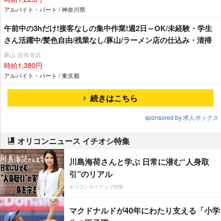
アルバイト・パート / 神奈川県
午前中の3hだけ!接客なしの集中作業!週2日～OK/未経験・学生
さん活躍中/髪色自由/残業なし/豚山/ラーメン店の仕込み・清掃
豚山 吉祥寺店
時給1,380円
アルバイト・パート / 東京都
続きはこちら
sponsored by 求人ボックス
オリコンニュース イチオシ特集
川島海荷さんと学ぶ 日常に潜む“人身取
引”のリアル
オリコンタイアップ特集
マクドナルドが40年にわたり支える「小学