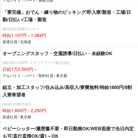
アルバイト・パート / 神奈川県
「寮完備」おでん・練り物のピッキング/即入寮/製造・工場/日
勤/日払い/工場・製造
株式会社京栄センター
時給1,107円～1,384円
派遣社員 / 北海道
オープニングスタッフ・交通誘導/日払い・未経験OK
MM SECURITY メディアマート株式会社
日給1万2,500円～
アルバイト・パート / 契約社員 / 東京都
組立・加工スタッフ/住み込み/高収入/寮費無料/時給1800円/8割
入寮希望者
move on株式会社
時給1,800円～2,250円
派遣社員 / 東京都
ベビーシッター/履歴書不要・即日勤務OK/WEB面接で当日内定
も可/直行直帰OK/週1～OK