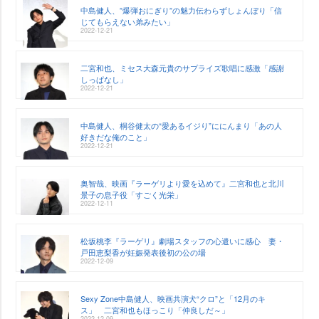
中島健人、”爆弾おにぎり”の魅力伝わらずしょんぼり「信
じてもらえない弟みたい」
2022-12-21
二宮和也、ミセス大森元貴のサプライズ歌唱に感激「感謝
しっぱなし」
2022-12-21
中島健人、桐谷健太の“愛あるイジり”ににんまり「あの人
好きだな俺のこと」
2022-12-21
奥智哉、映画『ラーゲリより愛を込めて』二宮和也と北川
景子の息子役「すごく光栄」
2022-12-11
松坂桃李『ラーゲリ』劇場スタッフの心遣いに感心 妻・
戸田恵梨香が妊娠発表後初の公の場
2022-12-09
Sexy Zone中島健人、映画共演犬“クロ”と「12月のキ
ス」 二宮和也もほっこり「仲良しだ～」
2022-12-09