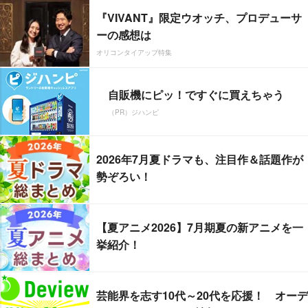
『VIVANT』限定ウオッチ、プロデューサ
ーの感想は
オリコンタイアップ特集
自販機にピッ！ですぐに買えちゃう
（PR）ジハンピ
2026年7月夏ドラマも、注目作＆話題作が
勢ぞろい！
【夏アニメ2026】7月期夏の新アニメを一
挙紹介！
芸能界を志す10代～20代を応援！ オーデ