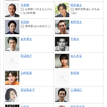
寺尾聰
桐谷健太
山本顕一(やまもとけん
相沢光男(あいざわみ
役
役
いち)/壮年期
つお)
安田顕
奥野瑛太
原幸彦(はらゆきひこ)
役
金井勇太
中島歩
田辺桃子
佐久本宝
山時聡真
奥智哉
渡辺真起子
三浦誠己
山中崇
朝加真由美