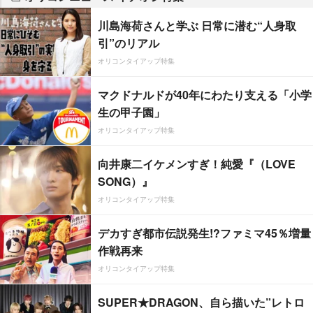
川島海荷さんと学ぶ 日常に潜む“人身取
引”のリアル
オリコンタイアップ特集
マクドナルドが40年にわたり支える「小学
生の甲子園」
オリコンタイアップ特集
向井康二イケメンすぎ！純愛『（LOVE
SONG）』
オリコンタイアップ特集
デカすぎ都市伝説発生!?ファミマ45％増量
作戦再来
オリコンタイアップ特集
SUPER★DRAGON、自ら描いた”レトロ