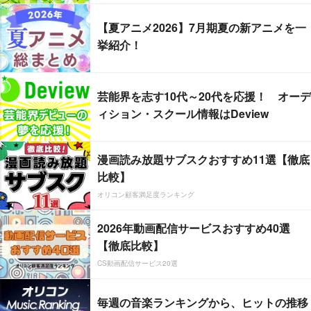
【夏アニメ2026】7月期夏の新アニメを一
挙紹介！
芸能界を志す10代～20代を応援！ オーデ
ィション・スクール情報はDeview
漫画読み放題サブスクおすすめ11選【徹底
比較】
オリコン顧客満足度ランキング
2026年動画配信サービスおすすめ40選
【徹底比較】
CS動画配信サービス20選
毎週の音楽ランキングから、ヒットの推移