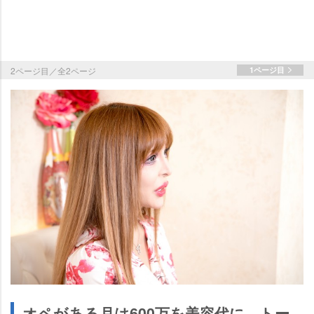
2ページ目／全2ページ
1ページ目
オペがある月は600万を美容代に、トー