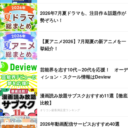
2026年7月夏ドラマも、注目作＆話題作が
勢ぞろい！
【夏アニメ2026】7月期夏の新アニメを一
挙紹介！
芸能界を志す10代～20代を応援！ オーデ
ィション・スクール情報はDeview
漫画読み放題サブスクおすすめ11選【徹底
比較】
オリコン顧客満足度ランキング
2026年動画配信サービスおすすめ40選