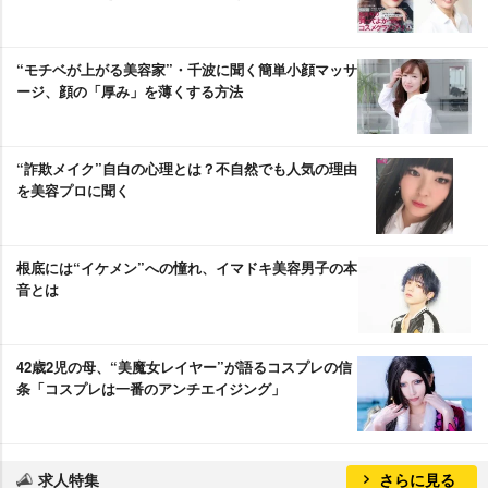
“モチベが上がる美容家”・千波に聞く簡単小顔マッサ
ージ、顔の「厚み」を薄くする方法
“詐欺メイク”自白の心理とは？不自然でも人気の理由
を美容プロに聞く
根底には“イケメン”への憧れ、イマドキ美容男子の本
音とは
42歳2児の母、“美魔女レイヤー”が語るコスプレの信
条「コスプレは一番のアンチエイジング」
求人特集
さらに見る