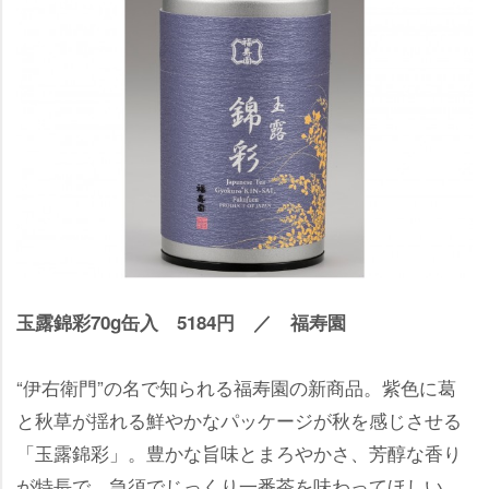
玉露錦彩70g缶入 5184円 ／ 福寿園
“伊右衛門”の名で知られる福寿園の新商品。紫色に葛
と秋草が揺れる鮮やかなパッケージが秋を感じさせる
「玉露錦彩」。豊かな旨味とまろやかさ、芳醇な香り
が特長で、急須でじっくり一番茶を味わってほしい。