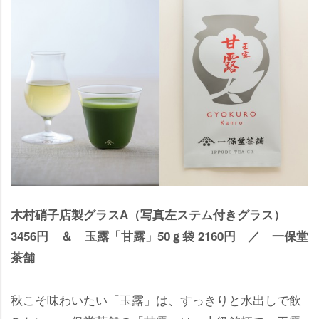
木村硝子店製グラスA（写真左ステム付きグラス）
3456円 ＆ 玉露「甘露」50ｇ袋 2160円 ／ 一保堂
茶舗
秋こそ味わいたい「玉露」は、すっきりと水出しで飲