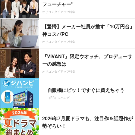
フューチャー”
オリコンタイアップ特集
【驚愕】メーカー社員が推す「10万円台」
神コスパPC
オリコンタイアップ特集
『VIVANT』限定ウオッチ、プロデューサ
ーの感想は
オリコンタイアップ特集
自販機にピッ！ですぐに買えちゃう
（PR）ジハンピ
2026年7月夏ドラマも、注目作＆話題作が
勢ぞろい！