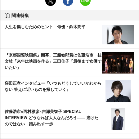
関連特集
人生を楽しむためのヒント 俳優・鈴木亮平
『京都国際映画祭』開幕、三船敏郎賞は佐藤浩市 桂
文枝「来年は映画を作る」三田佳子「最後まで女優で
いたい」
窪田正孝インタビュー『いつもどうしていいかわから
ない 答えに近いものを探していく』
佐藤浩市×西村雅彦×吉瀬美智子 SPECIAL
INTERVIEW どうなれば大人なんだろう―― 逃げた
のではない 踏み出す一歩