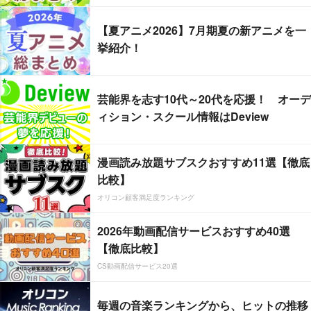
【夏アニメ2026】7月期夏の新アニメを一
挙紹介！
芸能界を志す10代～20代を応援！ オーデ
ィション・スクール情報はDeview
漫画読み放題サブスクおすすめ11選【徹底
比較】
オリコン顧客満足度ランキング
2026年動画配信サービスおすすめ40選
【徹底比較】
CS動画配信サービス20選
毎週の音楽ランキングから、ヒットの推移