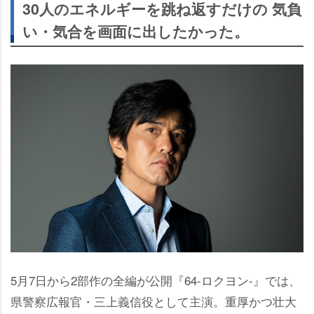
30人のエネルギーを跳ね返すだけの 気負
い・気合を画面に出したかった。
5月7日から2部作の全編が公開『64-ロクヨン-』では、
県警察広報官・三上義信役として主演。重厚かつ壮大