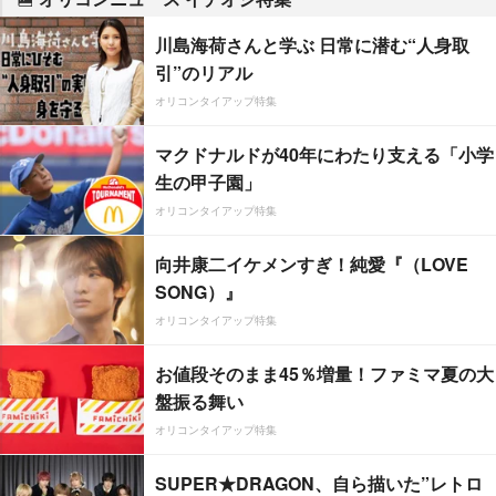
川島海荷さんと学ぶ 日常に潜む“人身取
引”のリアル
オリコンタイアップ特集
マクドナルドが40年にわたり支える「小学
生の甲子園」
オリコンタイアップ特集
向井康二イケメンすぎ！純愛『（LOVE
SONG）』
オリコンタイアップ特集
お値段そのまま45％増量！ファミマ夏の大
盤振る舞い
オリコンタイアップ特集
SUPER★DRAGON、自ら描いた”レトロ