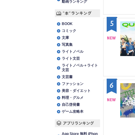
動画ランキング
“本”ランキング
5
BOOK
コミック
文庫
写真集
NE
ライトノベル
W
ライト文芸
ライトノベル＋ライト
文芸
文芸書
6
ファッション
美容・ダイエット
料理・グルメ
自己啓発書
NE
ゲーム攻略本
W
アプリランキング
App Store 無料 iPhon