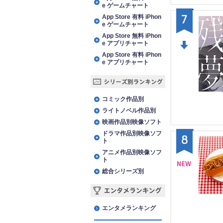
e ゲームチャート
7
App Store 有料 iPhon
e ゲームチャート
App Store 無料 iPhon
e アプリチャート
App Store 有料 iPhon
DO
e アプリチャート
WN
シリーズ別ランキング
コミック作品別
ライトノベル作品別
映画作品別映像ソフト
ドラマ作品別映像ソフ
8
ト
アニメ作品別映像ソフ
ト
総合シリーズ別
NE
W
エンタメランキング
エンタメランキング