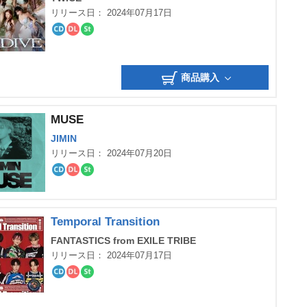
リリース日： 2024年07月17日
CD
ダ
ス
ウ
ト
ン
リ
ロ
ー
商品購入
ー
ミ
ド
ン
グ
MUSE
JIMIN
リリース日： 2024年07月20日
CD
ダ
ス
ウ
ト
ン
リ
ロ
ー
ー
ミ
Temporal Transition
ド
ン
グ
FANTASTICS from EXILE TRIBE
リリース日： 2024年07月17日
CD
ダ
ス
ウ
ト
ン
リ