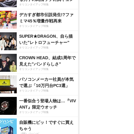
オリコンタイアップ特集
デカすぎ都市伝説発生!?ファ
ミマ45％増量作戦再来
オリコンタイアップ特集
SUPER★DRAGON、自ら描
いた”レトロフューチャー”
オリコンタイアップ特集
CROWN HEAD、結成1周年で
見えた”バンドらしさ”
オリコンタイアップ特集
パソコンメーカー社員が本気
で選ぶ「10万円台PC3選」
オリコンタイアップ特集
一番似合う登場人物は…『VIV
ANT』限定ウオッチ
オリコンタイアップ特集
自販機にピッ！ですぐに買え
ちゃう
（PR）ジハンピ