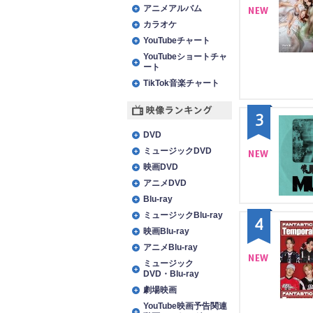
アニメアルバム
カラオケ
NE
YouTubeチャート
W
YouTubeショートチャ
ート
TikTok音楽チャート
3
映像ランキング
DVD
ミュージックDVD
映画DVD
NE
アニメDVD
W
Blu-ray
ミュージックBlu-ray
4
映画Blu-ray
アニメBlu-ray
ミュージック
DVD・Blu-ray
NE
劇場映画
W
YouTube映画予告関連