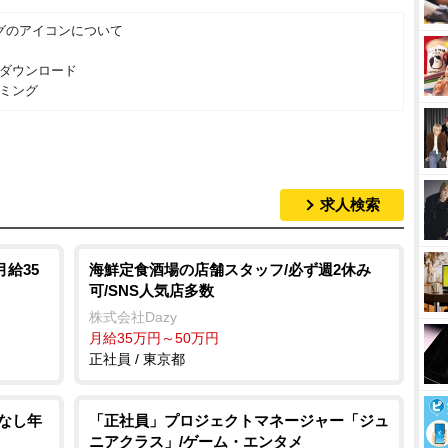
グのアイコンについて
ダウンロード
ミング
求人検索
給35
海鮮定食酒場の店舗スタッフ/必ず週2休み
可/SNS人気店多数
株式会社Dazy
月給35万円～50万円
正社員 / 東京都
本なし年
「正社員」プロジェクトマネージャー「ジュ
ニアクラス」/ゲーム・エンタメ