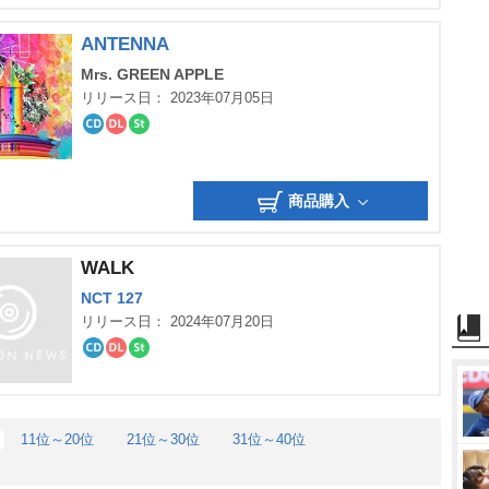
グ
ANTENNA
Mrs. GREEN APPLE
リリース日： 2023年07月05日
CD
ダ
ス
ウ
ト
ン
リ
ロ
ー
商品購入
ー
ミ
ド
ン
グ
WALK
NCT 127
リリース日： 2024年07月20日
CD
ダ
ス
ウ
ト
ン
リ
ロ
ー
ー
ミ
11位～20位
21位～30位
31位～40位
ド
ン
グ