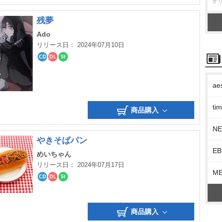
オ
グ
残夢
Ado
リリース日： 2024年07月10日
CD
ダ
ス
ウ
ト
ン
リ
ae
ロ
ー
ー
ミ
ド
ン
グ
t
商品購入
N
きそばパン
EB
めいちゃん
リリース日： 2024年07月17日
M
CD
ダ
ス
ウ
ト
ン
リ
ロ
ー
商品購入
ー
ミ
ド
ン