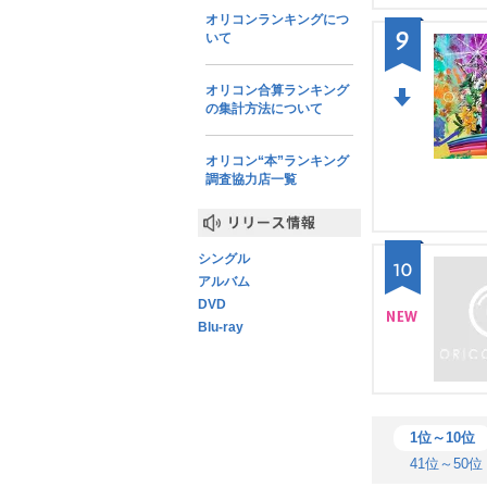
オリコンランキングにつ
9
いて
オリコン合算ランキング
の集計方法について
DO
WN
オリコン“本”ランキング
調査協力店一覧
リリース情報
シングル
10
アルバム
DVD
Blu-ray
NE
W
1位～10位
41位～50位