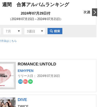
週間 合算アルバムランキング
2024年07月29日付
（2024年07月15日～2024年07月21日）
翌日
7月
3週目
計方法はこちら
ROMANCE:UNTOLD
ENHYPEN
リリース日： 2024年07月16日
CD
ダ
ス
ウ
ト
ン
リ
ロ
ー
ー
ミ
DIVE
ド
ン
グ
TWICE