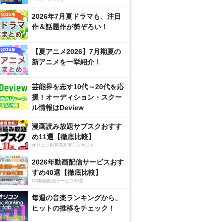
2026年7月夏ドラマも、注目
作＆話題作が勢ぞろい！
【夏アニメ2026】7月期夏の
新アニメを一挙紹介！
芸能界を志す10代～20代を応
援！オーディション・スクー
ル情報はDeview
漫画読み放題サブスクおすす
め11選【徹底比較】
オリコン顧客満足度ランキング
2026年動画配信サービスおす
すめ40選【徹底比較】
CS動画配信サービス20選
毎週の音楽ランキングから、
ヒットの推移をチェック！