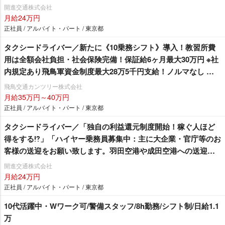
客様の送迎をお願い致します。羽田空港や成田空港への送迎が
開進交通株式会社
メインとなります。」「女性ドライバーも在籍残業ほぼ無
月給24万円
し！」 東京無線加盟で安定収入！明るくて楽しい開進交通へ
正社員 / アルバイト・パート / 東京都
是非♫
タクシードライバー／新たに《10乗務シフト》導入！教習所費
用は全額会社負担・社会保険完備！保証給6ヶ月最大30万円 ※社
内規定あり飛鳥軍資金制度最大28万5千円支給！ノルマなし 地
域密着型の会社です！！「町田市内最大規模を誇る無線配車本
飛鳥交通カンツリー株式会社
数！！」安定した収入と充実した仕事量で稼げる環境です。 基
月給35万円～40万円
本給の高さも魅力です！《月給40万円以上》の乗務員複数活躍
正社員 / アルバイト・パート / 東京都
中！！現在70歳の乗務員も元気に活躍中！
タクシードライバー／「独自の利益還元制度開始！稼ぐ人ほど
得をする⁉」「ハイヤー乗務員募集中：主に大企業・官庁等のお
客様の送迎をお願い致します。羽田空港や成田空港への送迎が
メインとなります。」「女性ドライバーも在籍残業ほぼ無
開進交通株式会社
し！」 東京無線加盟で安定収入！明るくて楽しい開進交通へ
月給24万円
是非♫
正社員 / アルバイト・パート / 東京都
10代活躍中・Wワーク可/警備スタッフ/8h勤務/シフト制/日給1.1
万