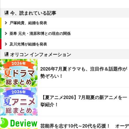
今、読まれている記事
戸塚純貴、結婚を発表
亜希 元夫・清原和博との現在の関係
及川光博が結婚を発表
オリコン インフォメーション
2026年7月夏ドラマも、注目作＆話題作が
勢ぞろい！
【夏アニメ2026】7月期夏の新アニメを一
挙紹介！
芸能界を志す10代～20代を応援！ オーデ