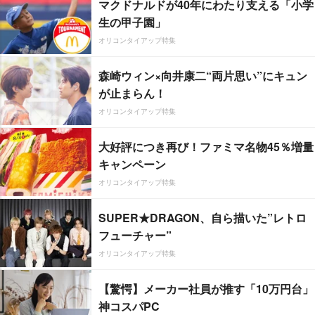
マクドナルドが40年にわたり支える「小学
生の甲子園」
オリコンタイアップ特集
森崎ウィン×向井康二“両片思い”にキュン
が止まらん！
オリコンタイアップ特集
大好評につき再び！ファミマ名物45％増量
キャンペーン
オリコンタイアップ特集
SUPER★DRAGON、自ら描いた”レトロ
フューチャー”
オリコンタイアップ特集
【驚愕】メーカー社員が推す「10万円台」
神コスパPC