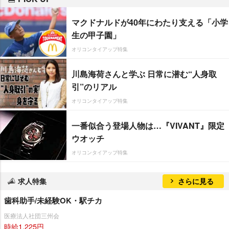
マクドナルドが40年にわたり支える「小学
生の甲子園」
オリコンタイアップ特集
川島海荷さんと学ぶ 日常に潜む“人身取
引”のリアル
オリコンタイアップ特集
一番似合う登場人物は…『VIVANT』限定
ウオッチ
オリコンタイアップ特集
求人特集
さらに見る
歯科助手/未経験OK・駅チカ
医療法人社団三州会
時給1,225円