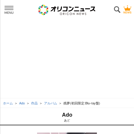
ホーム
Ado
作品
アルバム
残夢(初回限定:Blu-ray盤)
Ado
あど