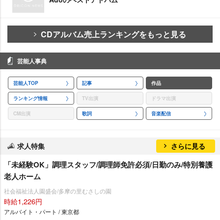
CDアルバム売上ランキングをもっと見る
芸能人事典
芸能人TOP
記事
作品
ランキング情報
TV出演
ドラマ出演
CM出演
歌詞
音楽配信
求人特集
さらに見る
「未経験OK」調理スタッフ/調理師免許必須/日勤のみ/特別養護
老人ホーム
社会福祉法人園盛会/多摩の里むさしの園
時給1,226円
アルバイト・パート / 東京都