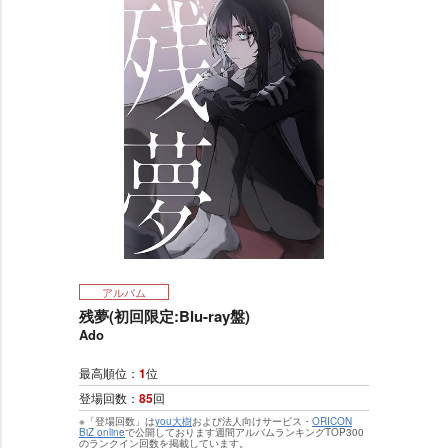
アルバム
残夢(初回限定:Blu-ray盤)
Ado
最高順位：
1
位
登場回数：
85
回
※「登場回数」は
you大樹
および法人向けサービス・
ORICON
BiZ online
で公開しております週間アルバムランキングTOP300
のランクイン回数を掲載しています。