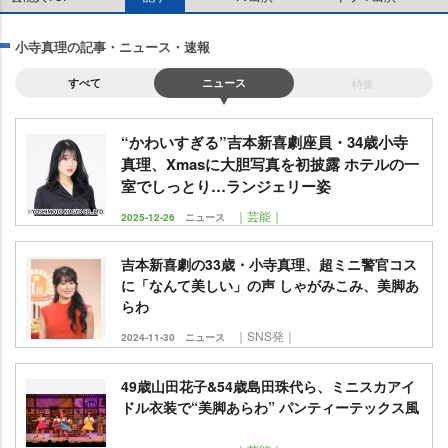
小寺真理の記事・ニュース・速報
すべて
ニュース
特集
“かわいすぎる”吉本新喜劇座員・34歳小寺
真理、Xmasに大胆写真を初披露 ホテルの一
室でしっとり…ランジェリー姿
｜芸能｜
2025-12-26
ニュース
吉本新喜劇の33歳・小寺真理、超ミニ警官コス
に「なんて美しい」の声 しゃがみこみ、美脚あ
らわ
｜SNS発｜
2024-11-30
ニュース
49歳山田花子&54歳島田珠代ら、ミニスカアイ
ドル衣装で“美脚あらわ” パンティーテックス風