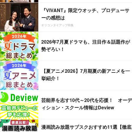
『VIVANT』限定ウオッチ、プロデューサ
ーの感想は
オリコンタイアップ特集
2026年7月夏ドラマも、注目作＆話題作が
勢ぞろい！
【夏アニメ2026】7月期夏の新アニメを一
挙紹介！
芸能界を志す10代～20代を応援！ オーデ
ィション・スクール情報はDeview
漫画読み放題サブスクおすすめ11選【徹底