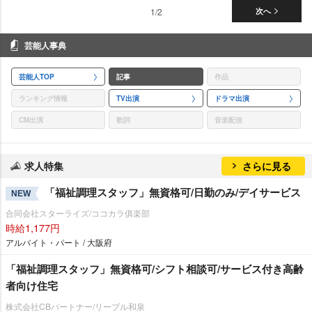
1/2
次へ
芸能人事典
芸能人TOP
記事
作品
ランキング情報
TV出演
ドラマ出演
CM出演
歌詞
音楽配信
求人特集
さらに見る
「福祉調理スタッフ」無資格可/日勤のみ/デイサービス
NEW
合同会社スターライズ/ココカラ俱楽部
時給1,177円
アルバイト・パート / 大阪府
「福祉調理スタッフ」無資格可/シフト相談可/サービス付き高齢
者向け住宅
株式会社CBパートナー/リーブル和泉