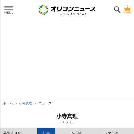
ホーム
小寺真理
ニュース
小寺真理
こてら まり
芸能人TOP
記事
TV出演
ドラマ出演