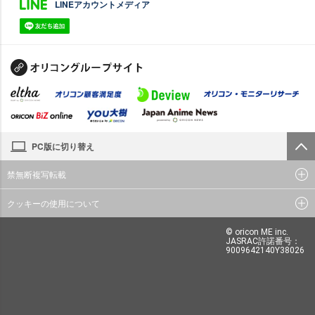
LINEアカウントメディア
PC版に切り替え
禁無断複写転載
クッキーの使用について
© oricon ME inc.
JASRAC許諾番号：
9009642140Y38026