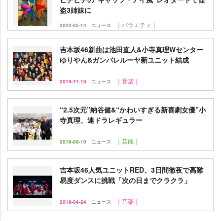
盗3姉妹に
｜バラエティ｜
2022-05-14
ニュース
吉本坂46新曲は池田直人&小寺真理Wセンター
ゆりやん&ガンバレルーヤ新ユニット結成
｜音楽｜
2019-11-19
ニュース
“2.5次元”納谷健&“かわいすぎる新喜劇女優”小
寺真理、連ドラレギュラー
｜芸能｜
2019-09-10
ニュース
吉本坂46人気ユニットRED、3日間徹夜で高難
易度ダンスに挑戦「次の日までクラクラ」
｜音楽｜
2019-04-24
ニュース