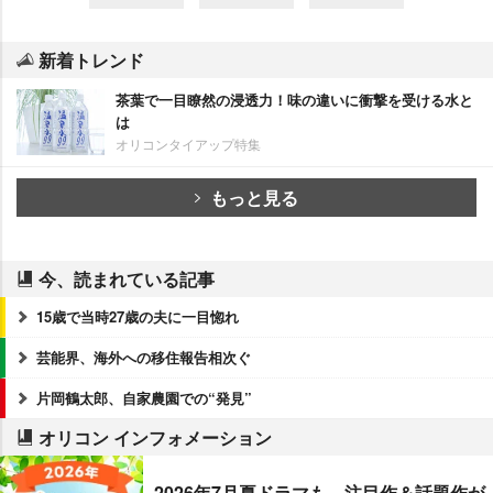
新着トレンド
茶葉で一目瞭然の浸透力！味の違いに衝撃を受ける水と
は
オリコンタイアップ特集
もっと見る
今、読まれている記事
15歳で当時27歳の夫に一目惚れ
芸能界、海外への移住報告相次ぐ
片岡鶴太郎、自家農園での“発見”
オリコン インフォメーション
2026年7月夏ドラマも、注目作＆話題作が