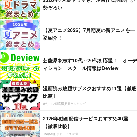
勢ぞろい！
【夏アニメ2026】7月期夏の新アニメを一
挙紹介！
芸能界を志す10代～20代を応援！ オーデ
ィション・スクール情報はDeview
漫画読み放題サブスクおすすめ11選【徹底
比較】
オリコン顧客満足度ランキング
2026年動画配信サービスおすすめ40選
【徹底比較】
CS動画配信サービス20選