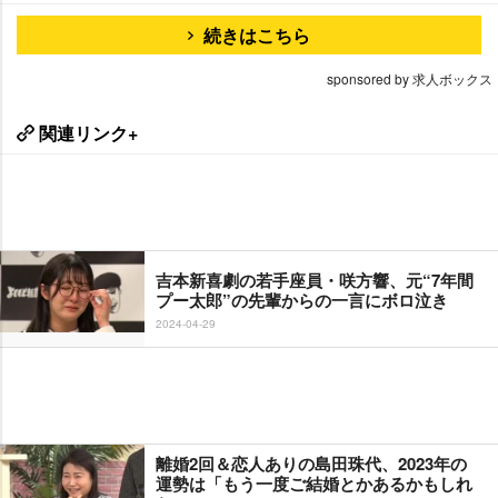
続きはこちら
sponsored by 求人ボックス
関連リンク+
吉本新喜劇の若手座員・咲方響、元“7年間
プー太郎”の先輩からの一言にボロ泣き
2024-04-29
離婚2回＆恋人ありの島田珠代、2023年の
運勢は「もう一度ご結婚とかあるかもしれ