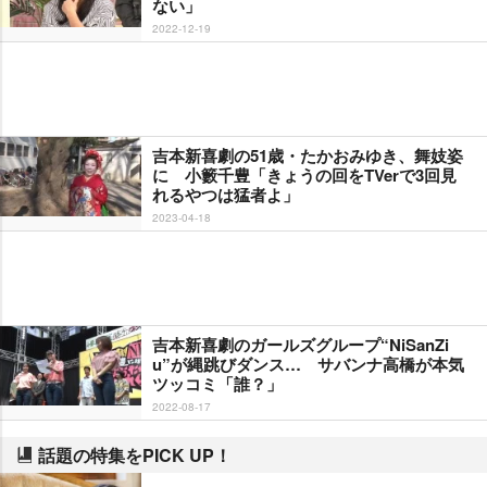
ない」
2022-12-19
吉本新喜劇の51歳・たかおみゆき、舞妓姿
に 小籔千豊「きょうの回をTVerで3回見
れるやつは猛者よ」
2023-04-18
吉本新喜劇のガールズグループ“NiSanZi
u”が縄跳びダンス… サバンナ高橋が本気
ツッコミ「誰？」
2022-08-17
話題の特集をPICK UP！