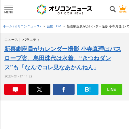
ホーム (オリコンニュース)
芸能 TOP
新喜劇座員がカレンダー撮影 小寺真理はバ
ニュース
バラエティ
新喜劇座員がカレンダー撮影 小寺真理はバス
ローブ姿、島田珠代は水着、“きつねダン
ス”も「なんでコレ見なあかんねん」
2023-01-17 11:22