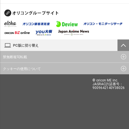
PC版に切り替え
禁無断複写転載
クッキーの使用について
© oricon ME inc.
JASRAC許諾番号：
9009642140Y38026