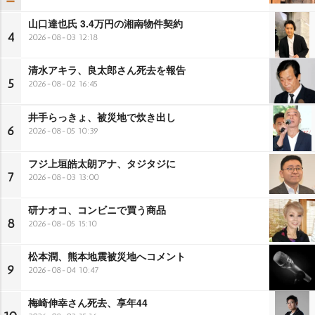
山口達也氏 3.4万円の湘南物件契約
4
2026-08-03 12:18
清水アキラ、良太郎さん死去を報告
5
2026-08-02 16:45
井手らっきょ、被災地で炊き出し
6
2026-08-05 10:39
フジ上垣皓太朗アナ、タジタジに
7
2026-08-03 13:00
研ナオコ、コンビニで買う商品
8
2026-08-05 15:10
松本潤、熊本地震被災地へコメント
9
2026-08-04 10:47
梅崎伸幸さん死去、享年44