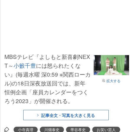
MBSテレビ『よしもと新喜劇NEX
T～
小籔千豊
には怒られたくな
い』(毎週水曜 深0:59 ※関西ローカ
拡大する
ル)の18日深夜放送回では、新年
恒例企画「座員カレンダーをつく
ろう2023」が開催される。
記事全文・写真を大きく見る
小寺真理
川畑泰史
帯谷孝史
お笑い芸人