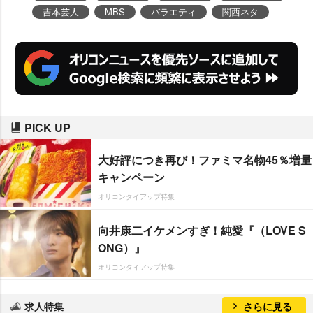
吉本芸人
MBS
バラエティ
関西ネタ
PICK UP
大好評につき再び！ファミマ名物45％増量
キャンペーン
オリコンタイアップ特集
向井康二イケメンすぎ！純愛『（LOVE S
ONG）』
オリコンタイアップ特集
求人特集
さらに見る