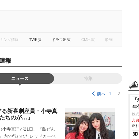
キング情報
TV出演
ドラマ出演
CM出演
歌詞
速報
ニュース
特集
1
2
前へ
「
年
ぎる新喜劇座員・小寺真
株
んたちのが…」
月給
正社
の小寺真理が21日、『島ぜん
3
祭』内で行われたレッドカーペ