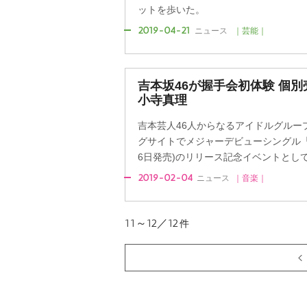
ットを歩いた。
2019-04-21
ニュース
｜芸能｜
吉本坂46が握手会初体験 個
小寺真理
吉本芸人46人からなるアイドルグルー
グサイトでメジャーデビューシングル「
6日発売)のリリース記念イベントとして初
2019-02-04
ニュース
｜音楽｜
11～12／12
件