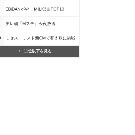
EBiDANがV4 M!LK3曲TOP10
テレ朝『Mステ』今夜放送
0
ミセス、ミスド新CMで替え歌に挑戦
11位以下を見る