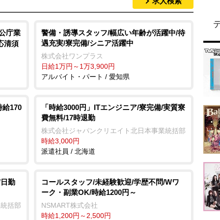
求人検索
官公庁業
警備・誘導スタッフ/幅広い年齢が活躍中/待
遇充実/寮完備/シニア活躍中
応清須
株式会社ワンプラス
日給1万円～1万3,900円
アルバイト・パート / 愛知県
給170
「時給3000円」ITエンジニア/寮完備/実質寮
費無料/17時退勤
株式会社ジャパンクリエイト北日本事業統括部
時給3,000円
派遣社員 / 北海道
/日勤
コールスタッフ/未経験歓迎/学歴不問/Wワ
ーク・副業OK/時給1200円～
業統括部
NSMART株式会社
時給1,200円～2,500円