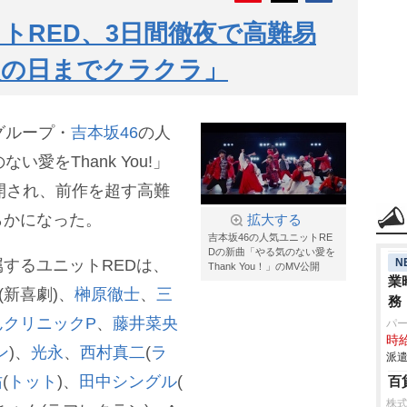
ットRED、3日間徹夜で高難易
次の日までクラクラ」
グループ・
吉本坂46
の人
愛をThank You!」
公開され、前作を超す高難
らかになった。
拡大する
吉本坂46の人気ユニットRE
Dの新曲「やる気のない愛を
N
するユニットREDは、
Thank You！」のMV公開
業
(新喜劇)、
榊原徹士
、
三
務
んクリニックP
、
藤井菜央
パ
時給
ン
)、
光永
、
西村真二
(
ラ
派遣
佑
(
トット
)、
田中シングル
(
百
株