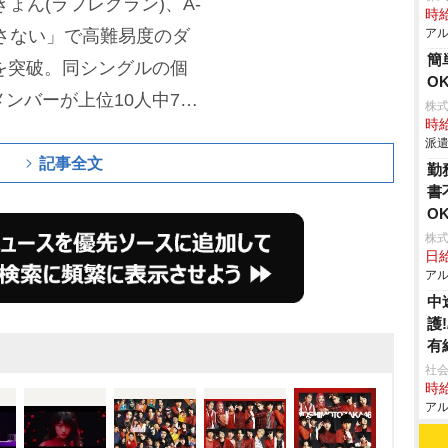
きょん(ラフレクラン)、A-
時給
離さない」で高難易度のダ
アル
簡
生を突破。同シングルの個
O
ンバーが上位10人中7人
株
時給
気ぶりをみせている。
派遣
記事全文
勤
書
O
株
日給
アル
中
護
有
社会
時給
アル