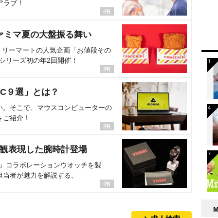
アラブ！
ァミマ夏の大盤振る舞い
ミリーマートの人気企画「お値段その
、シリーズ初の年2回開催！
C９選」とは？
い。そこで、マウスコンピューターの
をご紹介！
界観表現した腕時計登場
NT』コラボレーションウオッチを製
担当者が魅力を解説する。