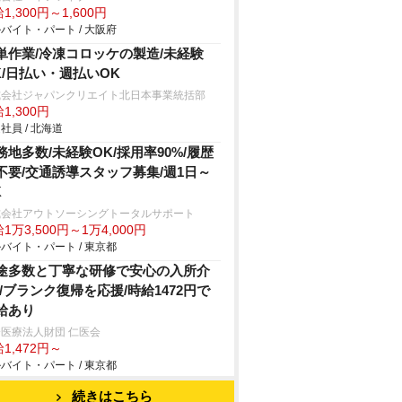
1,300円～1,600円
バイト・パート / 大阪府
単作業/冷凍コロッケの製造/未経験
K/日払い・週払いOK
式会社ジャパンクリエイト北日本事業統括部
1,300円
社員 / 北海道
務地多数/未経験OK/採用率90%/履歴
不要/交通誘導スタッフ募集/週1日～
K
式会社アウトソーシングトータルサポート
1万3,500円～1万4,000円
バイト・パート / 東京都
途多数と丁寧な研修で安心の入所介
!/ブランク復帰を応援/時給1472円で
給あり
医療法人財団 仁医会
1,472円～
バイト・パート / 東京都
続きはこちら