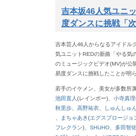
吉本坂46人気ユニ
度ダンスに挑戦「
吉本芸人46人からなるアイドル
気ユニットREDの新曲「やる気のない
のミュージックビデオ(MV)が
易度ダンスに挑戦したことが明
若手のイケメン、美女が多数所属
池田直人
(レインボー)、
小寺真理
秋里歩
、
高野祐衣
、
しゅんしゅ
、
まちゃあき
(
エグスプロージョ
フレクラン
)、
SHUHO
、
多田智