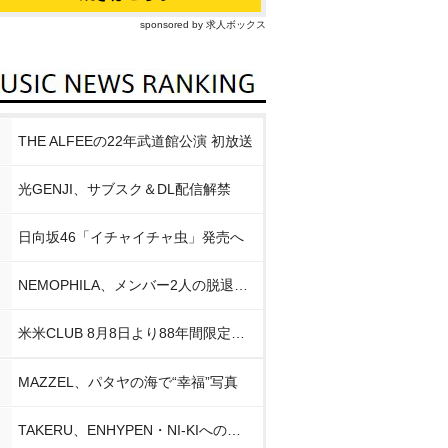
sponsored by 求人ボックス
THE ALFEEの22年武道館公演 初放送
光GENJI、サブスク＆DL配信解禁
日向坂46「イチャイチャ虫」発売へ
NEMOPHILA、メンバー2人の脱退発表
米米CLUB 8月8日より88年間限定企画
MAZZEL、パタヤの海で“幸福”写真
TAKERU、ENHYPEN・NI-KIへの思い