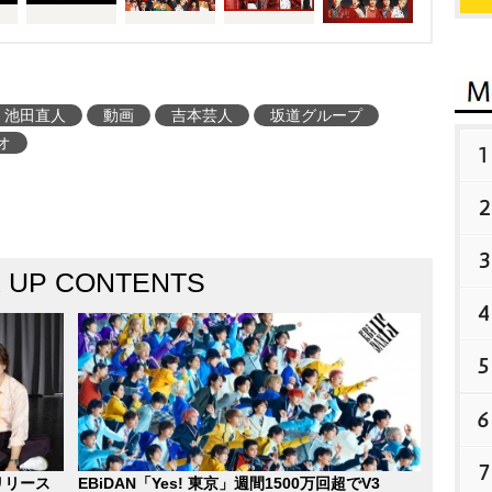
池田直人
動画
吉本芸人
坂道グループ
オ
1
2
3
K UP CONTENTS
4
5
6
7
リリース
EBiDAN「Yes! 東京」週間1500万回超でV3