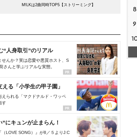
M!LKは2曲同時TOP5【ストリーミング】
8
9
1
む“人身取引”のリアル
ませんか？実は恋愛や悪質ホスト、S
海荷さんと学ぶリアルな実態。
支える「小学生の甲子園」
与えられる「マクドナルド・ワッペ
指す
い”にキュンが止まらん！
OVE SONG）』が8／５よりJ:C