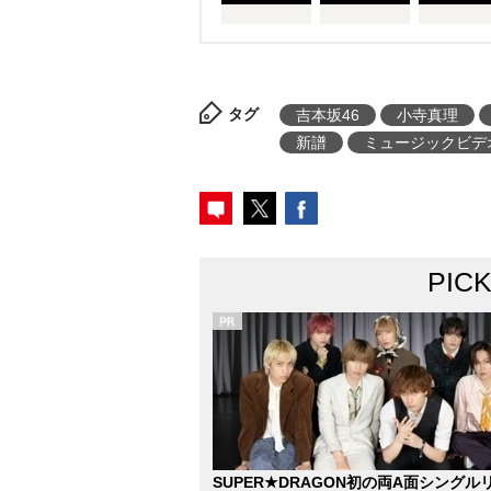
タグ
吉本坂46
小寺真理
新譜
ミュージックビデ
PIC
SUPER★DRAGON初の両A面シングル