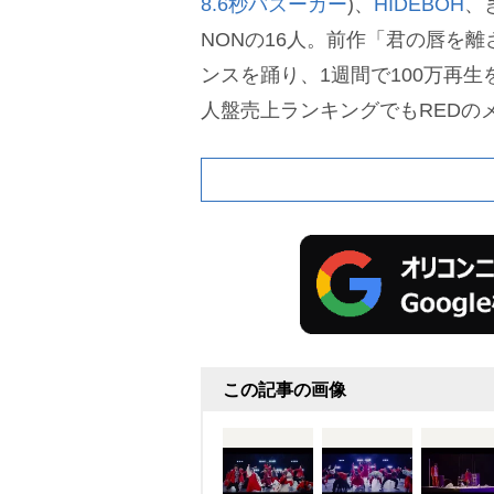
8.6秒バズーカー
)、
HIDEBOH
、
NONの16人。前作「君の唇を
ンスを踊り、1週間で100万再
人盤売上ランキングでもREDのメ
を占め、選抜メンバーを超す人
この記事の画像