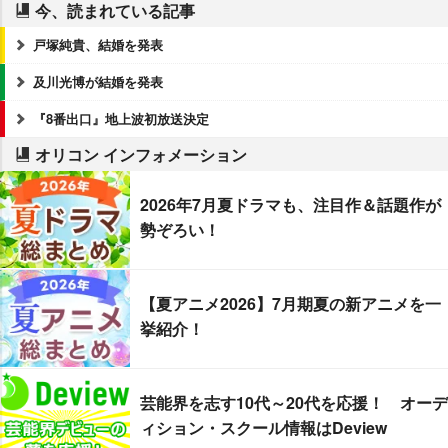
今、読まれている記事
戸塚純貴、結婚を発表
及川光博が結婚を発表
『8番出口』地上波初放送決定
オリコン インフォメーション
2026年7月夏ドラマも、注目作＆話題作が
勢ぞろい！
【夏アニメ2026】7月期夏の新アニメを一
挙紹介！
芸能界を志す10代～20代を応援！ オーデ
ィション・スクール情報はDeview