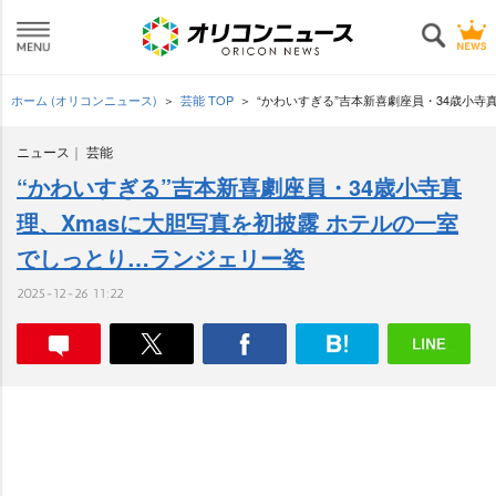
ホーム (オリコンニュース)
芸能 TOP
“かわいすぎる”吉本新喜劇座員・34歳小寺
ニュース
芸能
“かわいすぎる”吉本新喜劇座員・34歳小寺真
理、Xmasに大胆写真を初披露 ホテルの一室
でしっとり…ランジェリー姿
2025-12-26 11:22