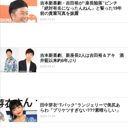
吉本新喜劇・吉田裕が“座長陥落”ピンチ
「絶対有名になったんねん」と誓った19年
前の貴重写真を披露
2024-10-21
吉本新喜劇、新座長2人は吉田裕＆アキ 酒
井藍以来約6年ぶり
2023-03-21
田中芽衣“Tバック”ランジェリーで美尻あ
らわ「プリケツすぎない???素晴らしい」
2023-10-25