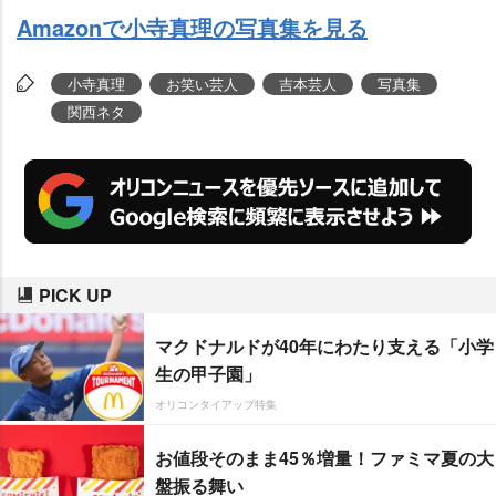
Amazonで小寺真理の写真集を見る
小寺真理
お笑い芸人
吉本芸人
写真集
関西ネタ
PICK UP
マクドナルドが40年にわたり支える「小学
生の甲子園」
オリコンタイアップ特集
お値段そのまま45％増量！ファミマ夏の大
盤振る舞い