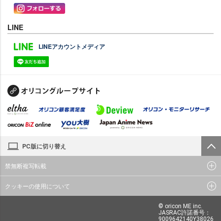
LINE
LINEアカウントメディア
PC版に切り替え
禁無断複写転載
クッキーの使用について
© oricon ME inc.
JASRAC許諾番号：
9009642140Y38026