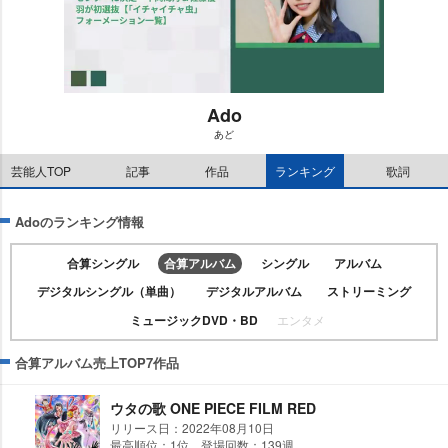
Ado
あど
M
u
芸能人TOP
記事
作品
ランキング
歌詞
t
e
Adoのランキング情報
合算シングル
合算アルバム
シングル
アルバム
デジタルシングル（単曲）
デジタルアルバム
ストリーミング
ミュージックDVD・BD
エンタメ
合算アルバム売上TOP7作品
ウタの歌 ONE PIECE FILM RED
リリース日：2022年08月10日
最高順位：1位 登場回数：139週