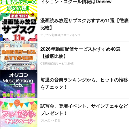
ィション・スクール情報はDeview
漫画読み放題サブスクおすすめ11選【徹底
比較】
オリコン顧客満足度ランキング
2026年動画配信サービスおすすめ40選
【徹底比較】
CS動画配信サービス20選
毎週の音楽ランキングから、ヒットの推移
をチェック！
試写会、登壇イベント、サインチェキなど
プレゼント！
プレゼント特集