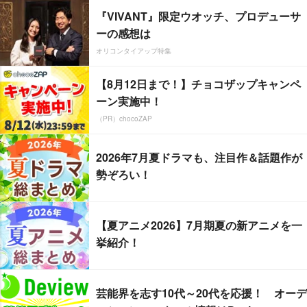
『VIVANT』限定ウオッチ、プロデューサ
ーの感想は
オリコンタイアップ特集
【8月12日まで！】チョコザップキャンペ
ーン実施中！
（PR）chocoZAP
2026年7月夏ドラマも、注目作＆話題作が
勢ぞろい！
【夏アニメ2026】7月期夏の新アニメを一
挙紹介！
芸能界を志す10代～20代を応援！ オーデ