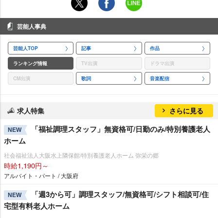
芸能人事典
芸能人TOP
記事
作品
ランキング情報
TV出演
ドラマ出演
CM出演
歌詞
音楽配信
求人特集
さらに見る
「福祉調理スタッフ」無資格可/日勤のみ/特別養護老人
NEW
ホーム
社会福祉法人大阪水上隣保館/特別養護老人ホーム 弥栄の郷
時給1,190円～
アルバイト・パート / 大阪府
「週3から可」調理スタッフ/無資格可/シフト相談可/住
NEW
宅型有料老人ホーム