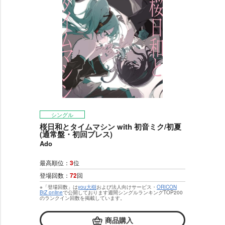
シングル
桜日和とタイムマシン with 初音ミク/初夏
(通常盤・初回プレス)
Ado
最高順位：
3
位
登場回数：
72
回
※「登場回数」は
you大樹
および法人向けサービス・
ORICON
BiZ online
で公開しております週間シングルランキングTOP200
のランクイン回数を掲載しています。
商品購入