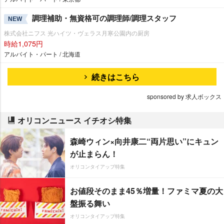
調理補助・無資格可の調理師/調理スタッフ
NEW
株式会社ニフス 光ハイツ・ヴェラス月寒公園内の厨房
時給1,075円
アルバイト・パート / 北海道
続きはこちら
sponsored by 求人ボックス
オリコンニュース イチオシ特集
森崎ウィン×向井康二“両片思い”にキュン
が止まらん！
オリコンタイアップ特集
お値段そのまま45％増量！ファミマ夏の大
盤振る舞い
オリコンタイアップ特集