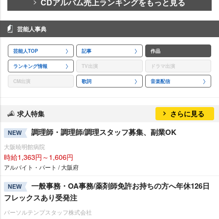
CDアルバム売上ランキングをもっと見る
芸能人事典
芸能人TOP
記事
作品
ランキング情報
TV出演
ドラマ出演
CM出演
歌詞
音楽配信
求人特集
さらに見る
調理師・調理師/調理スタッフ募集、副業OK
NEW
大阪暁明館病院
時給1,363円～1,606円
アルバイト・パート / 大阪府
一般事務・OA事務/薬剤師免許お持ちの方へ年休126日
NEW
フレックスあり受発注
パーソルテンプスタッフ株式会社