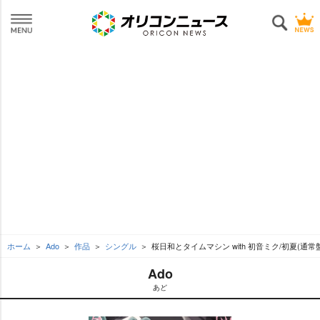
ホーム
Ado
作品
シングル
桜日和とタイムマシン with 初音ミク/初夏(通
Ado
あど