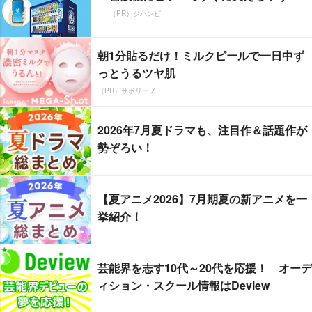
（PR）ジハンピ
朝1分貼るだけ！ミルクピールで一日中ず
っとうるツヤ肌
（PR）サボリーノ
2026年7月夏ドラマも、注目作＆話題作が
勢ぞろい！
【夏アニメ2026】7月期夏の新アニメを一
挙紹介！
芸能界を志す10代～20代を応援！ オーデ
ィション・スクール情報はDeview