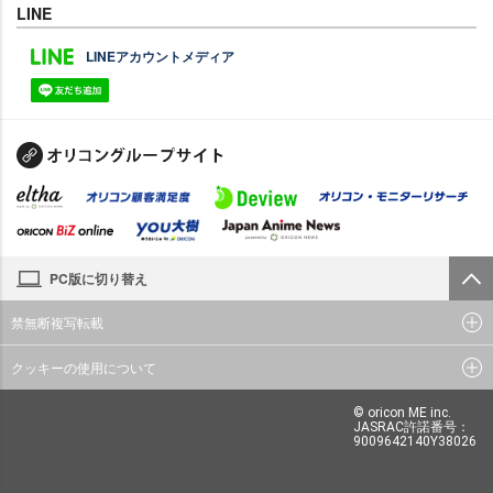
LINE
LINEアカウントメディア
PC版に切り替え
禁無断複写転載
クッキーの使用について
© oricon ME inc.
JASRAC許諾番号：
9009642140Y38026