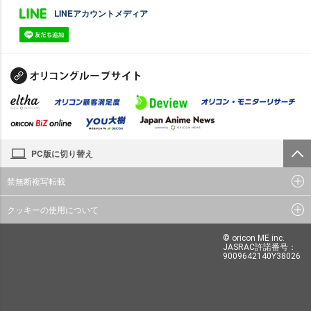
LINEアカウントメディア
PC版に切り替え
禁無断複写転載
クッキーの使用について
© oricon ME inc.
JASRAC許諾番号：
9009642140Y38026