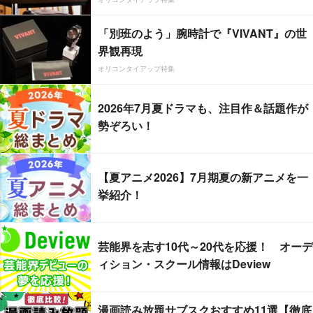
「別班のよう」腕時計で『VIVANT』の世
界観再現
オリコンタイアップ特集
2026年7月夏ドラマも、注目作＆話題作が
勢ぞろい！
【夏アニメ2026】7月期夏の新アニメを一
挙紹介！
芸能界を志す10代～20代を応援！ オーデ
ィション・スクール情報はDeview
漫画読み放題サブスクおすすめ11選【徹底