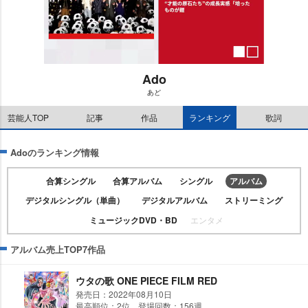
Ado
あど
M
u
芸能人TOP
記事
作品
ランキング
歌詞
t
e
Adoのランキング情報
合算シングル
合算アルバム
シングル
アルバム
デジタルシングル（単曲）
デジタルアルバム
ストリーミング
ミュージックDVD・BD
エンタメ
アルバム売上TOP7作品
ウタの歌 ONE PIECE FILM RED
発売日：2022年08月10日
最高順位：2位 登場回数：156週