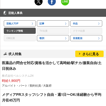
芸能人事典
芸能人TOP
記事
作品
ランキング情報
TV出演
ドラマ出演
CM出演
歌詞
音楽配信
求人特集
さらに見る
医薬品の問合せ対応/資格を活かして高時給/駅チカ/服装自由/土
日祝休み
株式会社ベルシステム24
時給1,900円
アルバイト・パート / 契約社員 / 大阪府
メディアPRスタッフ/シフト自由・週1日〜OK/未経験から平均
月収45万円