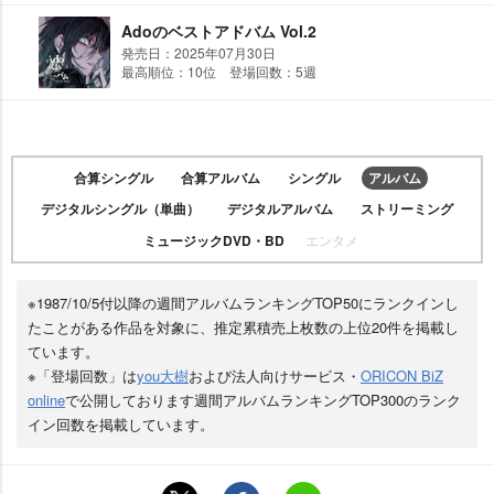
Adoのベストアドバム Vol.2
発売日：2025年07月30日
最高順位：10位 登場回数：5週
合算シングル
合算アルバム
シングル
アルバム
デジタルシングル（単曲）
デジタルアルバム
ストリーミング
ミュージックDVD・BD
エンタメ
※1987/10/5付以降の週間アルバムランキングTOP50にランクインし
たことがある作品を対象に、推定累積売上枚数の上位20件を掲載し
ています。
※「登場回数」は
you大樹
および法人向けサービス・
ORICON BiZ
online
で公開しております週間アルバムランキングTOP300のランク
イン回数を掲載しています。