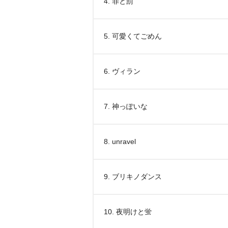
4. 罪と罰
5. 可愛くてごめん
6. ヴィラン
7. 神っぽいな
8. unravel
9. ブリキノダンス
10. 夜明けと蛍