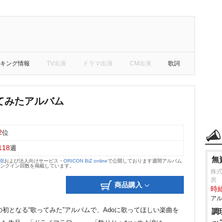
キング情報
TV出演
ドラマ出演
CM出演
歌詞
ってみたアルバム
2
位
118
週
無
大樹
および法人向けサービス・
ORICON BiZ online
で公開しております週間アルバム
のランクイン回数を掲載しています。
株式
房
商品購入
時給
アル
oの初となる“歌ってみた”アルバムで、Adoに歌ってほしい楽曲を
調