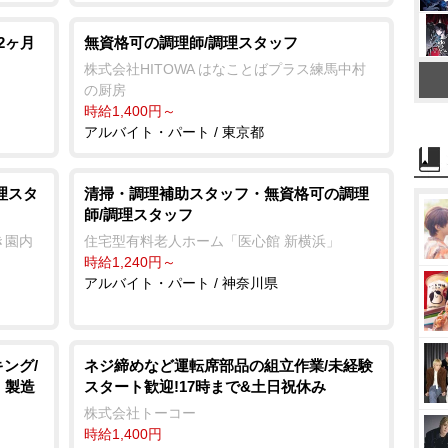
2ヶ月
無資格可の調理師/調理スタッフ
株式会社HITOWA はなことばプラス練馬中村
の厨房
時給1,400円～
アルバイト・パート / 東京都
理スタ
清掃・調理補助スタッフ・無資格可の調理
師/調理スタッフ
き園内
住宅型有料老人ホーム「医心館 新横浜」
時給1,240円～
アルバイト・パート / 神奈川県
ング/
ネジ締めなど運転席部品の組立作業/未経験
・製造
スタート歓迎!17時まで&土日祝休み
株式会社トーコー
時給1,400円