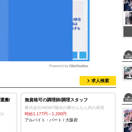
Powered by 
GliaStudios
求人検索
M
u
t
運搬/
無資格可の調理師/調理スタッフ
e
株式会社H&SKY陽光の郷せんなん内の厨房
時給1,177円～1,200円
CU
アルバイト・パート / 大阪府