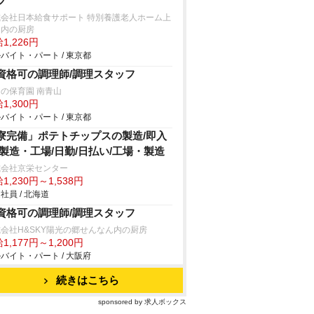
フ
式会社日本給食サポート 特別養護老人ホーム上
園内の厨房
1,226円
バイト・パート / 東京都
資格可の調理師/調理スタッフ
の保育園 南青山
1,300円
バイト・パート / 東京都
寮完備」ポテトチップスの製造/即入
/製造・工場/日勤/日払い/工場・製造
式会社京栄センター
1,230円～1,538円
社員 / 北海道
資格可の調理師/調理スタッフ
会社H&SKY陽光の郷せんなん内の厨房
1,177円～1,200円
バイト・パート / 大阪府
続きはこちら
sponsored by 求人ボックス