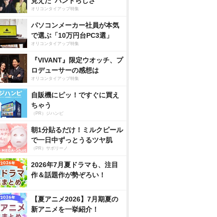
見えた”バンドらしさ”
オリコンタイアップ特集
パソコンメーカー社員が本気
で選ぶ「10万円台PC3選」
オリコンタイアップ特集
『VIVANT』限定ウオッチ、プ
ロデューサーの感想は
オリコンタイアップ特集
自販機にピッ！ですぐに買え
ちゃう
（PR）ジハンピ
朝1分貼るだけ！ミルクピール
で一日中ずっとうるツヤ肌
（PR）サボリーノ
2026年7月夏ドラマも、注目
作＆話題作が勢ぞろい！
【夏アニメ2026】7月期夏の
新アニメを一挙紹介！