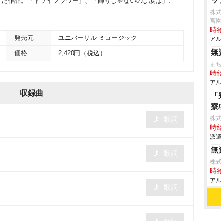
ッ
した作品。「ドライフラワー」、「飾りじゃないのよ涙は」、
株
。
宮
時給
発売元
ユニバーサル ミュージック
アル
無
価格
2,420円（税込）
まち
時給
アル
収録曲
「
寮
株
歌詞
時給
派遣
無
歌詞
株式
時給
アル
歌詞