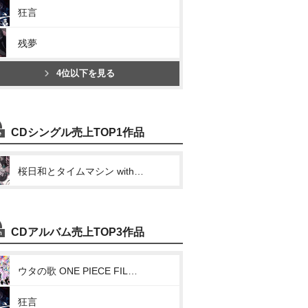
狂言
残夢
4位以下を見る
CDシングル売上TOP1作品
桜日和とタイムマシン with 初音ミク/初夏
CDアルバム売上TOP3作品
ウタの歌 ONE PIECE FILM RED
狂言