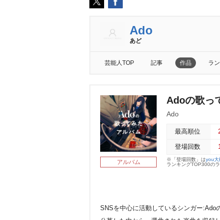
Ado
あど
芸能人TOP
記事
作品
ラン
Adoの歌
Ado
最高順位
登場回数
※「登場回数」は
you
アルバム
ランキングTOP300
SNSを中心に活動しているシンガー:Ad