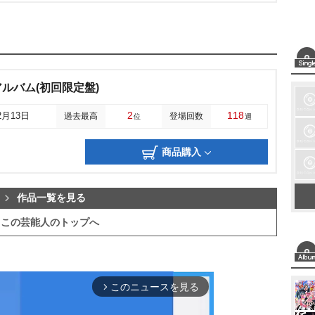
ルバム(初回限定盤)
2
118
2月13日
過去最高
登場回数
位
週
商品購入
作品一覧を見る
この芸能人のトップへ
このニュースを見る
arrow_forward_ios