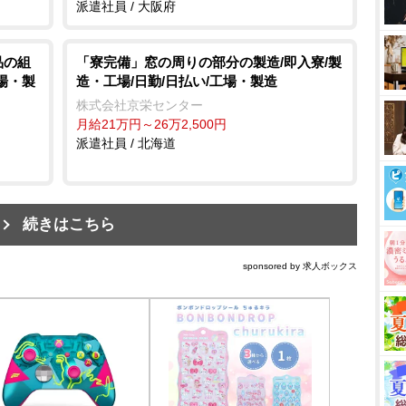
派遣社員 / 大阪府
品の組
「寮完備」窓の周りの部分の製造/即入寮/製
工場・製
造・工場/日勤/日払い/工場・製造
株式会社京栄センター
月給21万円～26万2,500円
派遣社員 / 北海道
続きはこちら
sponsored by 求人ボックス