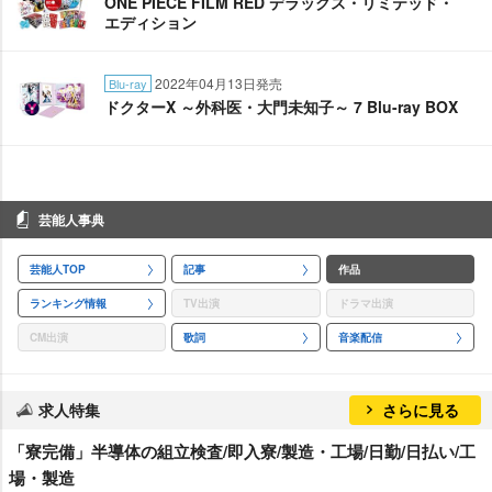
ONE PIECE FILM RED デラックス・リミテッド・
エディション
2022年04月13日発売
Blu-ray
ドクターX ～外科医・大門未知子～ 7 Blu-ray BOX
芸能人事典
芸能人TOP
記事
作品
ランキング情報
TV出演
ドラマ出演
CM出演
歌詞
音楽配信
求人特集
さらに見る
「寮完備」半導体の組立検査/即入寮/製造・工場/日勤/日払い/工
場・製造