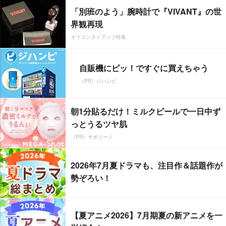
「別班のよう」腕時計で『VIVANT』の世
界観再現
オリコンタイアップ特集
自販機にピッ！ですぐに買えちゃう
（PR）ジハンピ
朝1分貼るだけ！ミルクピールで一日中ず
っとうるツヤ肌
（PR）サボリーノ
2026年7月夏ドラマも、注目作＆話題作が
勢ぞろい！
【夏アニメ2026】7月期夏の新アニメを一