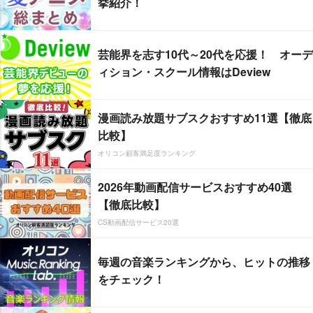
挙紹介！
芸能界を志す10代～20代を応援！ オーデ
ィション・スクール情報はDeview
漫画読み放題サブスクおすすめ11選【徹底
比較】
オリコン顧客満足度ランキング
2026年動画配信サービスおすすめ40選
【徹底比較】
CS動画配信サービス20選
毎週の音楽ランキングから、ヒットの推移
をチェック！