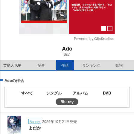
Powered by 
GliaStudios
Ado
M
あど
u
t
芸能人TOP
記事
作品
ランキング
歌詞
e
Adoの作品
すべて
シングル
アルバム
DVD
Blu-ray
2026年10月21日発売
Blu-ray
よだか