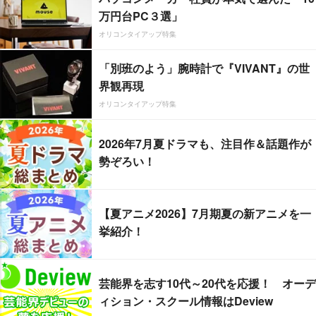
万円台PC３選」
オリコンタイアップ特集
「別班のよう」腕時計で『VIVANT』の世
界観再現
オリコンタイアップ特集
2026年7月夏ドラマも、注目作＆話題作が
勢ぞろい！
【夏アニメ2026】7月期夏の新アニメを一
挙紹介！
芸能界を志す10代～20代を応援！ オーデ
ィション・スクール情報はDeview