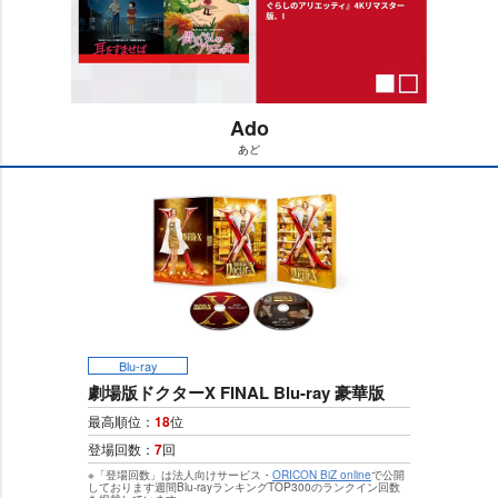
Ado
あど
M
u
t
e
Blu-ray
劇場版ドクターX FINAL Blu-ray 豪華版
最高順位：
18
位
登場回数：
7
回
※「登場回数」は法人向けサービス・
ORICON BiZ online
で公開
しております週間Blu-rayランキングTOP300のランクイン回数