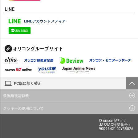
LINE
LINEアカウントメディア
PC版に切り替え
禁無断複写転載
クッキーの使用について
© oricon ME inc.
JASRAC許諾番号：
9009642140Y38026