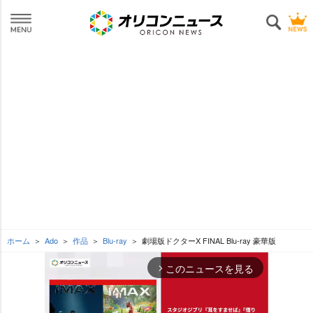
ホーム
Ado
作品
Blu-ray
劇場版ドクターX FINAL Blu-ray 豪華版
このニュースを見る
arrow_forward_ios