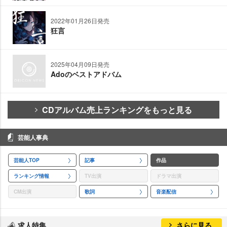
2022年01月26日発売
狂言
2025年04月09日発売
Adoのベストアドバム
CDアルバム売上ランキングをもっと見る
芸能人事典
芸能人TOP
記事
作品
ランキング情報
TV出演
ドラマ出演
CM出演
歌詞
音楽配信
求人特集
さらに見る