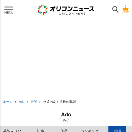
ホーム
Ado
歌詞
永遠のあくる日の歌詞
Ado
あど
芸能人TOP
記事
作品
ランキング
歌詞