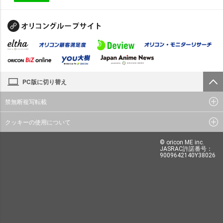
PC版に切り替え
禁無断複写転載
クッキーの使用について
© oricon ME inc.
JASRAC許諾番号：
9009642140Y38026