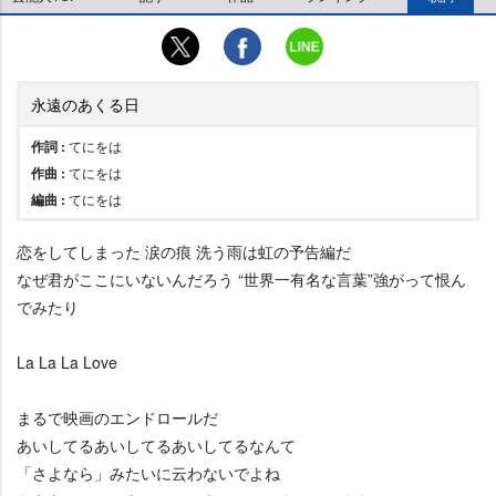
永遠のあくる日
作詞 :
てにをは
作曲 :
てにをは
編曲 :
てにをは
恋をしてしまった 涙の痕 洗う雨は虹の予告編だ
なぜ君がここにいないんだろう “世界一有名な言葉”強がって恨ん
でみたり
La La La Love
まるで映画のエンドロールだ
あいしてるあいしてるあいしてるなんて
「さよなら」みたいに云わないでよね