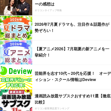
ーの感想は
オリコンタイアップ特集
2026年7月夏ドラマも、注目作＆話題作が
勢ぞろい！
【夏アニメ2026】7月期夏の新アニメを一
挙紹介！
芸能界を志す10代～20代を応援！ オーデ
ィション・スクール情報はDeview
漫画読み放題サブスクおすすめ11選【徹底
比較】
オリコン顧客満足度ランキング