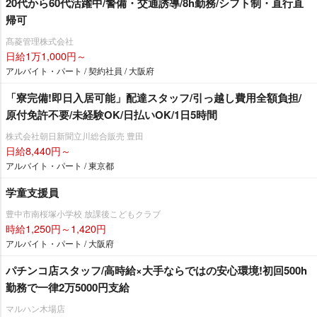
20代から60代活躍中/警備・交通誘導/8h勤務/シフト制・直行直
帰可
髙菱管理株式会社
日給1万1,000円～
アルバイト・パート / 契約社員 / 大阪府
「寮完備!即日入居可能」配達スタッフ/引っ越し費用全額負担/
原付免許不要/未経験OK/日払いOK/1日5時間
株式会社朝日新聞立川総合販売 豊田
日給8,440円～
アルバイト・パート / 東京都
学童支援員
豊中市南桜塚小学校 放課後こどもクラブ
時給1,250円～1,420円
アルバイト・パート / 大阪府
パチンコ店スタッフ/高時給×大手ならではの安心環境!初回500h
勤務で一律2万5000円支給
マルハン木場店